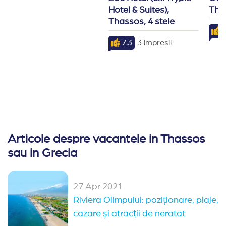
-Sezlongurile nu pot fi rezervate in avans.
Hotel & Suites), 
Thas
Thassos, 4 stele
-Nu este permisa iesirea din restaurante cu mancare s
7.3
3 impresii
-Un cod vestimentar adecvat este obligatoriu in resta
Articole despre vacantele in Thassos
sau in Grecia
27 Apr 2021
Riviera Olimpului: poziționare, plaje,
cazare și atracții de neratat