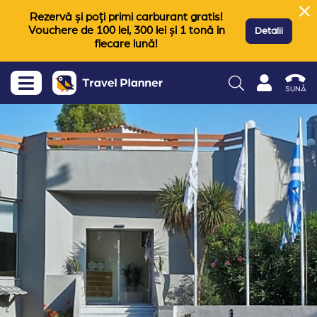
Rezervă și poți primi carburant gratis!
Vouchere de 100 lei, 300 lei și 1 tonă in
Detalii
fiecare lună!
SUNĂ