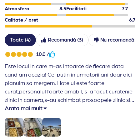
Atmosfera
8.5
Facilitati
7.7
Calitate / pret
6.7
Toate (4)
Recomandă (3)
Nu recomandă (1
10.0 /
Este locul in care m-as intoarce de fiecare data
cand am ocazia! Cel putin in urmatorii ani doar aici
planuim sa mergem. Hotelul este foarte
curat,personalul foarte amabil, s-a facut curatenie
zilnic in camera,s-au schimbat prosoapele zilnic si
produsele de igiena la fel + sticle cu apa in camera
Arata mai mult
gratuit zilnic.Mancarea proaspata si
gustoasa.Piscina hotelului este mare si ti se ofera
prosoape gratuit pentru sezlonguri. Marea este la 3