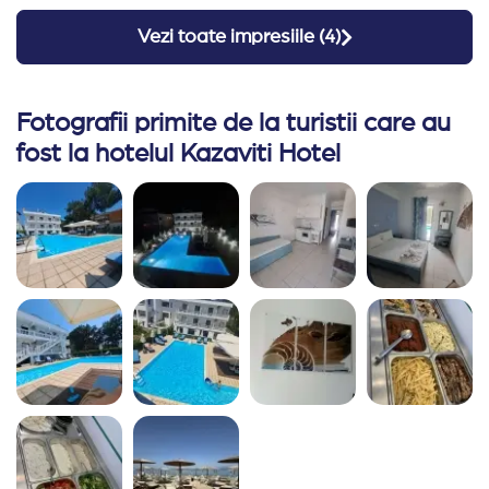
nici 5 minute de mers pe jos,pe alocuri cu pietre insa
Vezi toate impresiile (
4
)
plus-ul il reprezinta padurea de pini, astfel ca poti
sta pe plaja la umbra chiar si dupa orele
recomandate. Nu am interactionat prea mult cu
Fotografii primite de la turistii care au
personalul deoarece am fost mai mult plecati, insa
fost la hotelul Kazaviti Hotel
vom da nota maxima pt faptul ca ne-a cazat cand
am ajuns. Per total a fost ok.
Recomand Travelplanner:
Au fost rapizi si promti,
asa ca vom mai colabora si in viitor.