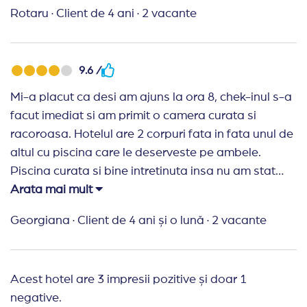
minute de mers pe jos, iar la barul de pe plaja ai
Rotaru
·
Client de 4 ani
·
2 vacante
discount 30% pentru ca esti cazat la Kazaviti. Plaja
linistita si intrarea in apa lina.
Recomand Travelplanner:
A fost a doua oara cand
9.6 /
am plecat cu Travel Planner in vacanta si
Mi-a placut ca desi am ajuns la ora 8, chek-inul s-a
recomandam aceasta agentie din toate punctele
facut imediat si am primit o camera curata si
de vedere! Facilitati multiple de plata,
racoroasa. Hotelul are 2 corpuri fata in fata unul de
profesionalism si corectitudine!
altul cu piscina care le deserveste pe ambele.
Piscina curata si bine intretinuta insa nu am stat
prea mult, am preferat explorarea celorlalte plaje.
Arata mai mult
Micul dejun cam acelasi in fiecare zi, insa aveai de
Georgiana
·
Client de 4 ani și o lună
·
2 vacante
unde alege, corect si decent, zic eu. Un minus ar fi
ora (8:30) deoarece in cazul nostru care suntem f
matinali chiar si in concediu este f tarziu, drept
Acest hotel are 3 impresii pozitive și doar 1
urmare nu am luat md decat in 2 zile. Camerele sunt
negative.
la fel ca in poze, paturile confortabile. Plaja este la