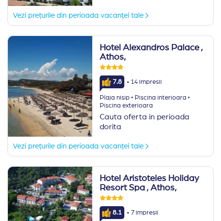
Vezi prețurile din perioada vacanței tale
Hotel Alexandros Palace
,
Athos,
·
7.8
14 impresii
·
·
Plaja nisip
Piscina interioara
Piscina exterioara
Cauta oferta in perioada
dorita
Vezi prețurile din perioada vacanței tale
Hotel Aristoteles Holiday
Resort Spa
, Athos,
·
8.1
7 impresii