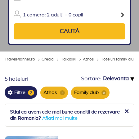
1 camera: 2 adulti + 0 copii
CAUTĂ
TravelPlanner.ro
Grecia
Halkidiki
Athos
Hoteluri family club 
▾
Sortare:
5 hoteluri
Athos
Family club
Filtre
2
×
×
Stiai ca avem cele mai bune conditii de rezervare
din Romania?
Aflati mai multe