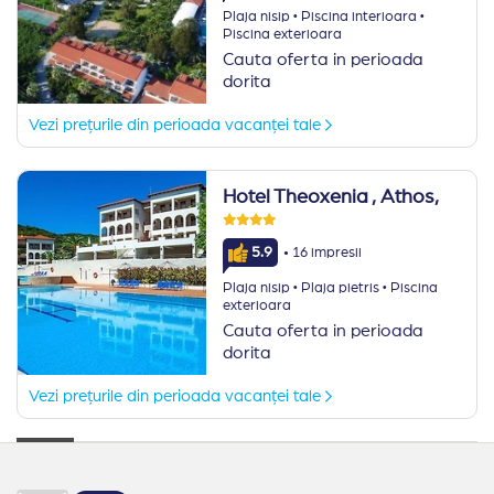
·
·
Plaja nisip
Piscina interioara
Piscina exterioara
Cauta oferta in perioada
dorita
Vezi prețurile din perioada vacanței tale
Hotel Theoxenia
, Athos,
·
5.9
16 impresii
·
·
Plaja nisip
Plaja pietris
Piscina
exterioara
Cauta oferta in perioada
dorita
Vezi prețurile din perioada vacanței tale