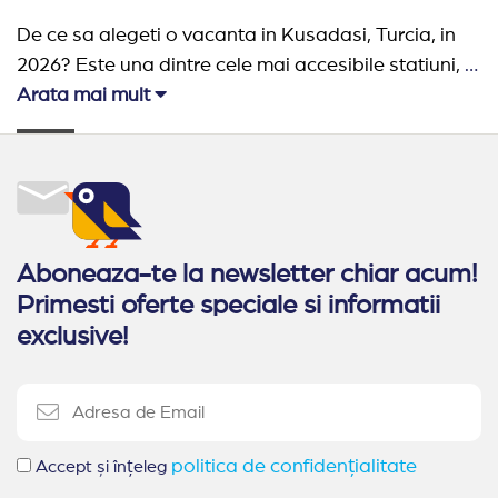
De ce sa alegeti o vacanta in Kusadasi, Turcia, in
2026? Este una dintre cele mai accesibile statiuni, in
care gasiti hoteluri pentru toate buzunarele. O zona
Arata mai mult
plina de istorie, in care puteti imbina cu succes
relaxarea la All Inclusive cu vizitele la obiectivele
turistice, croazierele si shopping-ul. De aceea,
avem propuneri excelente pentru vacanta in
Kusadasi 2026, pe care vi le recomandam pentru
Aboneaza-te la newsletter chiar acum!
concedii de vis.
Primesti oferte speciale si informatii
exclusive!
politica de confidențialitate
Accept și înțeleg