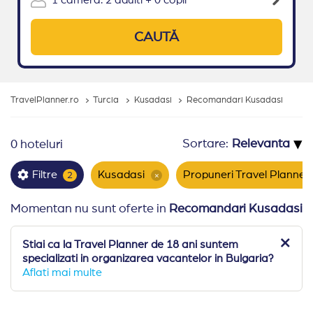
CAUTĂ
TravelPlanner.ro
Turcia
Kusadasi
Recomandari Kusadasi
▾
Sortare:
0 hoteluri
Kusadasi
Propuneri Travel Planner
Filtre
2
×
Momentan nu sunt oferte in
Recomandari Kusadasi
Stiai ca la Travel Planner de 18 ani suntem
specializati in organizarea vacantelor in Bulgaria?
Aflati mai multe