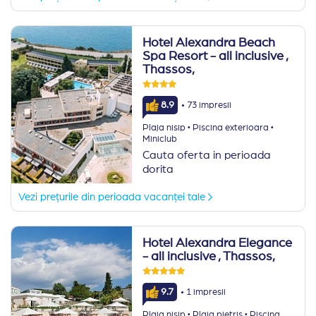
Hotel Alexandra Beach
Spa Resort - all inclusive
,
Thassos,
·
8.9
73 impresii
·
·
Plaja nisip
Piscina exterioara
Miniclub
Cauta oferta in perioada
dorita
Vezi prețurile din perioada vacanței tale
Hotel Alexandra Elegance
- all inclusive
, Thassos,
·
9.7
1 impresii
·
·
Plaja nisip
Plaja pietris
Piscina