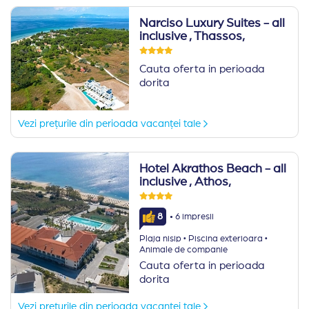
Narciso Luxury Suites - all
inclusive
, Thassos,
Cauta oferta in perioada
dorita
Vezi prețurile din perioada vacanței tale
Hotel Akrathos Beach - all
inclusive
, Athos,
·
8
6 impresii
·
·
Plaja nisip
Piscina exterioara
Animale de companie
Cauta oferta in perioada
dorita
Vezi prețurile din perioada vacanței tale