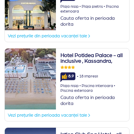
·
·
Plaja nisip
Plaja pietris
Piscina
exterioara
Cauta oferta in perioada
dorita
Vezi prețurile din perioada vacanței tale
Hotel Potidea Palace - all
inclusive
, Kassandra,
·
8.9
18 impresii
·
·
Plaja nisip
Piscina interioara
Piscina exterioara
Cauta oferta in perioada
dorita
Vezi prețurile din perioada vacanței tale