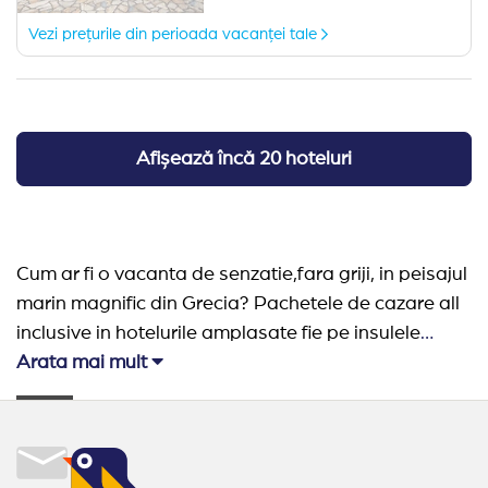
Vezi prețurile din perioada vacanței tale
Afișează încă 20 hoteluri
Cum ar fi o vacanta de senzatie,fara griji, in peisajul
marin magnific din Grecia? Pachetele de cazare all
inclusive in hotelurile amplasate fie pe insulele
renumite sau in statiuni mai putin cunoscute la plaja
Arata mai mult
sunt ceea ce ai nevoie. Recomandarile noastre
includ sejururi in insule populare intre romani, dar si
noi destinatii, cu plaje salbatice. In continuare aveti
recomandarile noastre de all inclusive in Grecia, in