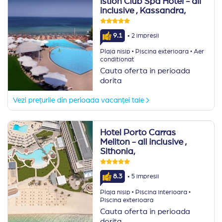
Istion Club Spa Hotel - all
inclusive
, Kassandra,
·
9.1
2 impresii
·
·
Plaja nisip
Piscina exterioara
Aer
conditionat
Cauta oferta in perioada
dorita
Vezi prețurile din perioada vacanței tale
Hotel Porto Carras
Meliton - all inclusive
,
Sithonia,
·
8.3
5 impresii
·
·
Plaja nisip
Piscina interioara
Piscina exterioara
Cauta oferta in perioada
dorita