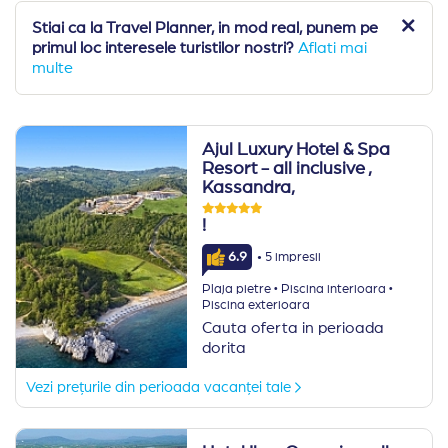
Stiai ca la Travel Planner, in mod real, punem pe
primul loc interesele turistilor nostri?
Aflati mai
multe
Ajul Luxury Hotel & Spa
Resort - all inclusive
,
Kassandra,
!
·
6.9
5 impresii
·
·
Plaja pietre
Piscina interioara
Piscina exterioara
Cauta oferta in perioada
dorita
Vezi prețurile din perioada vacanței tale