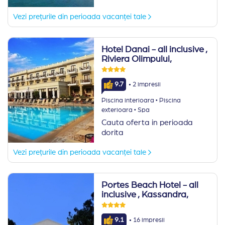
Vezi prețurile din perioada vacanței tale
Hotel Danai - all inclusive
,
Riviera Olimpului,
·
9.7
2 impresii
·
Piscina interioara
Piscina
·
exterioara
Spa
Cauta oferta in perioada
dorita
Vezi prețurile din perioada vacanței tale
Portes Beach Hotel - all
inclusive
, Kassandra,
·
9.1
16 impresii