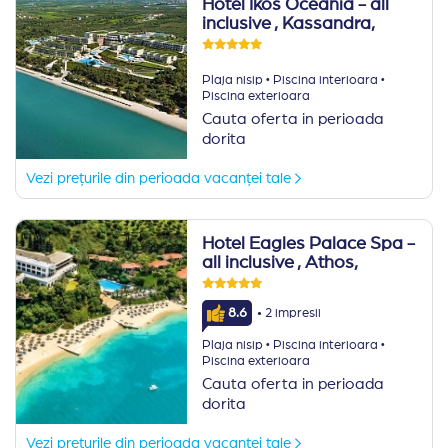
Hotel Ikos Oceania - all
inclusive
, Kassandra,
·
·
Plaja nisip
Piscina interioara
Piscina exterioara
Cauta oferta in perioada
dorita
Vezi prețurile din perioada vacanței tale
Hotel Eagles Palace Spa -
all inclusive
, Athos,
·
8.6
2 impresii
·
·
Plaja nisip
Piscina interioara
Piscina exterioara
Cauta oferta in perioada
dorita
Vezi prețurile din perioada vacanței tale