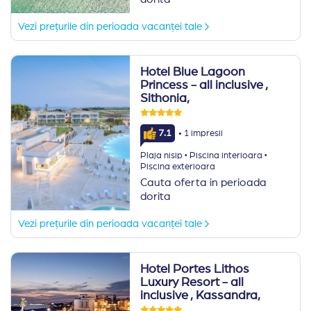
Vezi prețurile din perioada vacanței tale
Hotel Blue Lagoon
Princess - all inclusive
,
Sithonia,
·
7.1
1 impresii
·
·
Plaja nisip
Piscina interioara
Piscina exterioara
Cauta oferta in perioada
dorita
Vezi prețurile din perioada vacanței tale
Hotel Portes Lithos
Luxury Resort - all
inclusive
, Kassandra,