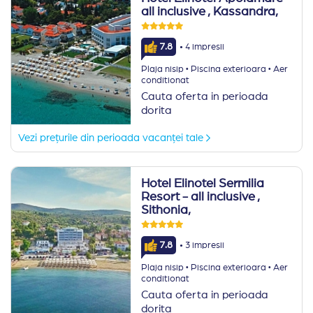
all inclusive
, Kassandra,
·
7.8
4 impresii
·
·
Plaja nisip
Piscina exterioara
Aer
conditionat
Cauta oferta in perioada
dorita
Vezi prețurile din perioada vacanței tale
Hotel Elinotel Sermilia
Resort - all inclusive
,
Sithonia,
·
7.8
3 impresii
·
·
Plaja nisip
Piscina exterioara
Aer
conditionat
Cauta oferta in perioada
dorita