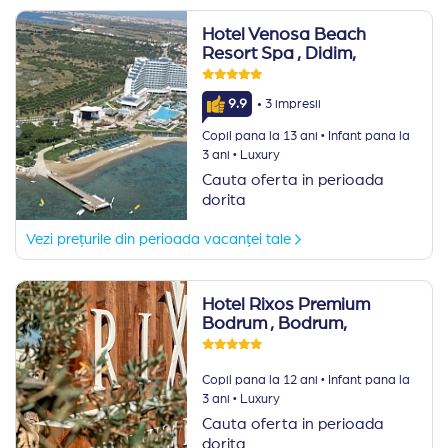
Hotel Venosa Beach
Resort Spa
, Didim,
·
9.9
3 impresii
·
Copil pana la 13 ani
Infant pana la
·
3 ani
Luxury
Cauta oferta in perioada
dorita
Vezi prețurile din perioada vacanței tale
Hotel Rixos Premium
Bodrum
, Bodrum,
·
Copil pana la 12 ani
Infant pana la
·
3 ani
Luxury
Cauta oferta in perioada
dorita