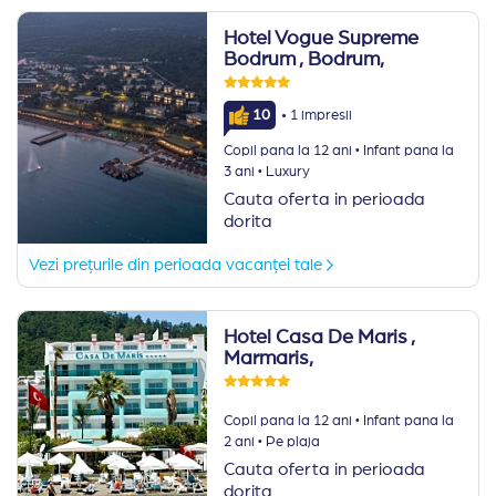
Hotel Vogue Supreme
Bodrum
, Bodrum,
·
10
1 impresii
·
Copil pana la 12 ani
Infant pana la
·
3 ani
Luxury
Cauta oferta in perioada
dorita
Vezi prețurile din perioada vacanței tale
Hotel Casa De Maris
,
Marmaris,
·
Copil pana la 12 ani
Infant pana la
·
2 ani
Pe plaja
Cauta oferta in perioada
dorita