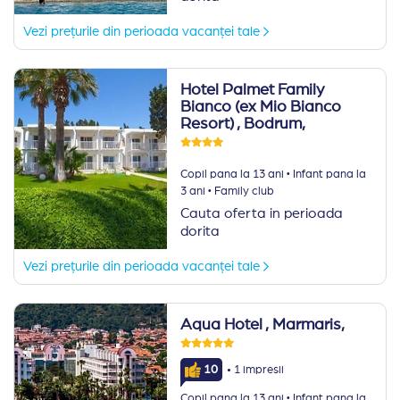
Vezi prețurile din perioada vacanței tale
Hotel Palmet Family
Bianco (ex Mio Bianco
Resort)
, Bodrum,
·
Copil pana la 13 ani
Infant pana la
·
3 ani
Family club
Cauta oferta in perioada
dorita
Vezi prețurile din perioada vacanței tale
Aqua Hotel
, Marmaris,
·
10
1 impresii
·
Copil pana la 13 ani
Infant pana la