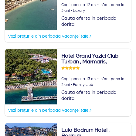
·
Copil pana la 12 ani
Infant pana la
·
3 ani
Luxury
Cauta oferta in perioada
dorita
Vezi prețurile din perioada vacanței tale
Hotel Grand Yazici Club
Turban
, Marmaris,
·
Copil pana la 13 ani
Infant pana la
·
2 ani
Family club
Cauta oferta in perioada
dorita
Vezi prețurile din perioada vacanței tale
Lujo Bodrum Hotel
,