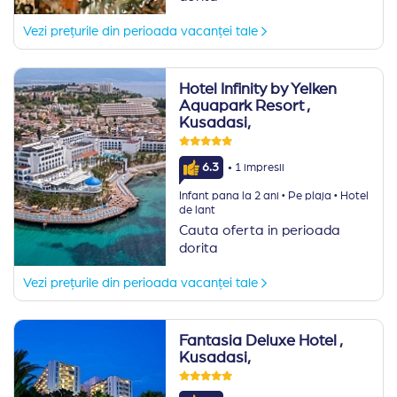
Vezi prețurile din perioada vacanței tale
Hotel Infinity by Yelken
Aquapark Resort
,
Kusadasi,
·
6.3
1 impresii
·
·
Infant pana la 2 ani
Pe plaja
Hotel
de lant
Cauta oferta in perioada
dorita
Vezi prețurile din perioada vacanței tale
Fantasia Deluxe Hotel
,
Kusadasi,