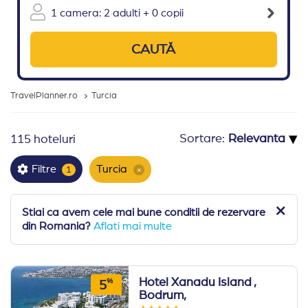
1 camera: 2 adulti + 0 copii
CAUTĂ
TravelPlanner.ro
Turcia
▾
Sortare:
115 hoteluri
Turcia
Filtre
1
×
Stiai ca avem cele mai bune conditii de rezervare
din Romania?
Aflati mai multe
Hotel Xanadu Island
,
%
5
Bodrum,