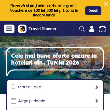
Rezervă și poți primi carburant gratis!
Vouchere de 100 lei, 300 lei și 1 tonă in
Detalii
fiecare lună!
SUNĂ
Cele mai bune oferte cazare la
hoteluri din , Turcia 2026
Alege perioada