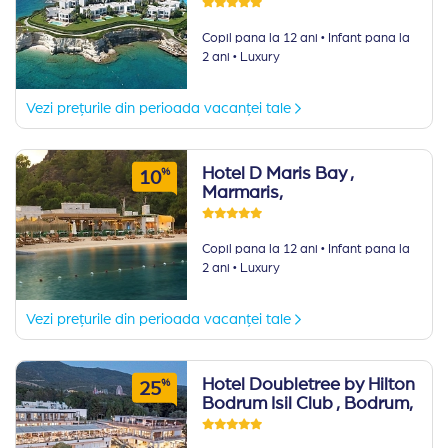
·
Copil pana la 12 ani
Infant pana la
·
2 ani
Luxury
Vezi prețurile din perioada vacanței tale
Hotel D Maris Bay
,
%
10
Marmaris,
·
Copil pana la 12 ani
Infant pana la
·
2 ani
Luxury
Vezi prețurile din perioada vacanței tale
Hotel Doubletree by Hilton
%
25
Bodrum Isil Club
, Bodrum,