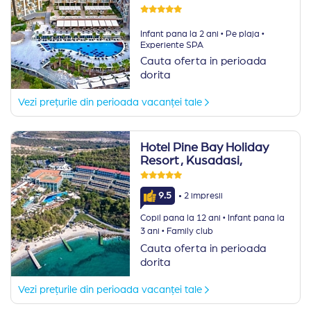
·
·
Infant pana la 2 ani
Pe plaja
Experiente SPA
Cauta oferta in perioada
dorita
Vezi prețurile din perioada vacanței tale
Hotel Pine Bay Holiday
Resort
, Kusadasi,
·
9.5
2 impresii
·
Copil pana la 12 ani
Infant pana la
·
3 ani
Family club
Cauta oferta in perioada
dorita
Vezi prețurile din perioada vacanței tale