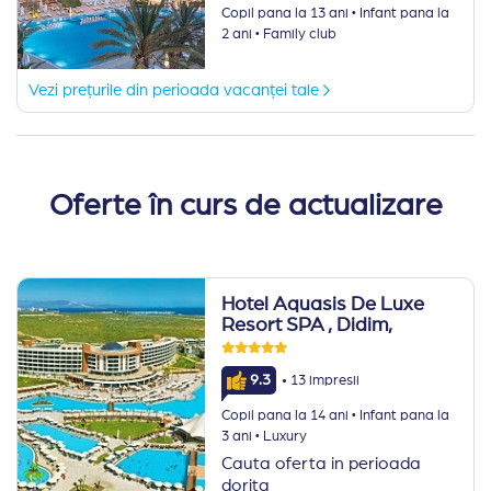
·
Copil pana la 13 ani
Infant pana la
·
2 ani
Family club
Vezi prețurile din perioada vacanței tale
Oferte în curs de actualizare
Hotel Aquasis De Luxe
Resort SPA
, Didim,
·
9.3
13 impresii
·
Copil pana la 14 ani
Infant pana la
·
3 ani
Luxury
Cauta oferta in perioada
dorita