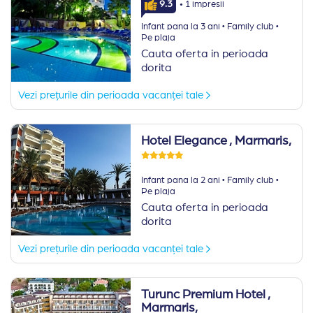
·
9.3
1 impresii
·
·
Infant pana la 3 ani
Family club
Pe plaja
Cauta oferta in perioada
dorita
Vezi prețurile din perioada vacanței tale
Hotel Elegance
, Marmaris,
·
·
Infant pana la 2 ani
Family club
Pe plaja
Cauta oferta in perioada
dorita
Vezi prețurile din perioada vacanței tale
Turunc Premium Hotel
,
Marmaris,