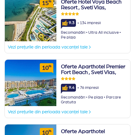
Oferte Hotel Voya Beach
%
15
Resort
, Sveti Vlas,
·
9.3
134 impresii
·
·
Recomandări
Ultra All inclusive
Pe plaja
Vezi prețurile din perioada vacanței tale
Oferte Aparthotel Premier
%
10
Fort Beach
, Sveti Vlas,
·
9.4
76 impresii
·
·
Recomandări
Pe plaja
Parcare
Gratuita
Vezi prețurile din perioada vacanței tale
Oferte Aparthotel
%
10