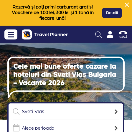
Rezervă și poți primi carburant gratis!
Vouchere de 100 lei, 300 lei și 1 tonă in
Detalii
fiecare lună!
SUNĂ
Cele mai bune oferte cazare la
hoteluri din Sveti Vlas Bulgaria
- Vacante 2026
Alege perioada