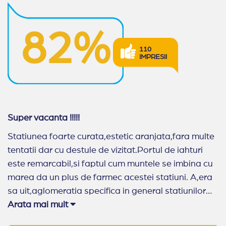
sejurul petrecut in Sveti Vlas.
82%
110
IMPRESII
Super vacanta !!!!!
Statiunea foarte curata,estetic aranjata,fara multe
tentatii dar cu destule de vizitat.Portul de iahturi
este remarcabil,si faptul cum muntele se imbina cu
marea da un plus de farmec acestei statiuni. A,era
sa uit,aglomeratia specifica in general statiunilor
aici ori lipseste ori nu o remarci!
Arata mai mult