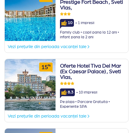
Prestige Fort Beach
, Sveti
Vlas,
·
10
1 impresii
·
·
Family club
copil pana la 12 ani
infant pana la 2 ani
Vezi prețurile din perioada vacanței tale
Oferte Hotel Tiva Del Mar
%
15
(Ex Caesar Palace)
, Sveti
Vlas,
·
8.3
10 impresii
·
·
Pe plaja
Parcare Gratuita
Experiente SPA
Vezi prețurile din perioada vacanței tale