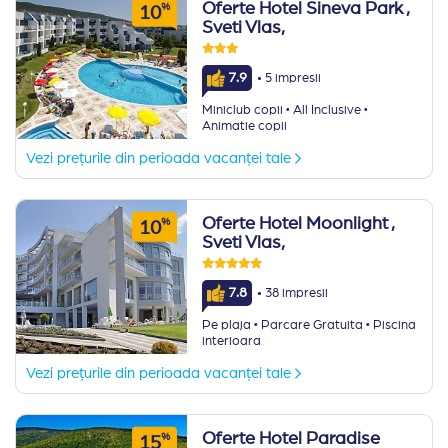
Oferte Hotel Sineva Park
,
%
10
Sveti Vlas,
·
7.9
5 impresii
·
·
Miniclub copii
All Inclusive
Animatie copii
Vezi prețurile din perioada vacanței tale
Oferte Hotel Moonlight
,
%
10
Sveti Vlas,
·
7.8
38 impresii
·
·
Pe plaja
Parcare Gratuita
Piscina
interioara
Vezi prețurile din perioada vacanței tale
Oferte Hotel Paradise
%
15