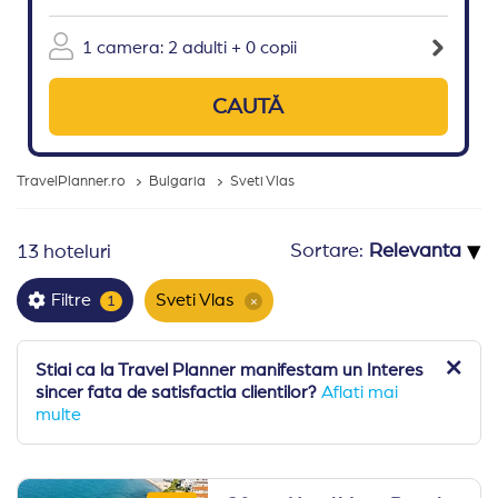
1 camera: 2 adulti + 0 copii
CAUTĂ
TravelPlanner.ro
Bulgaria
Sveti Vlas
▾
Sortare:
13 hoteluri
Sveti Vlas
Filtre
1
×
Stiai ca la Travel Planner manifestam un Interes
sincer fata de satisfactia clientilor?
Aflati mai
multe