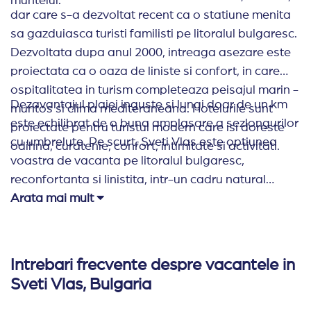
muntelui.
dar care s-a dezvoltat recent ca o statiune menita
sa gazduiasca turisti familisti pe litoralul bulgaresc.
Dezvoltata dupa anul 2000, intreaga asezare este
proiectata ca o oaza de liniste si confort, in care
ospitalitatea in turism completeaza peisajul marin -
Dezavantajul plajei inguste si lungi doar de un km
muntos si clima mediteraneana. Hotelurile sunt
este echilibrat de o buna amplasare a sezlongurilor
proiectate pentru turistul modern care isi doreste
cu umbrelute. Pe scurt, Sveti Vlas este optiunea
odihna, curatenie, confort, intimitate si activitati.
voastra de vacanta pe litoralul bulgaresc,
reconfortanta si linistita, intr-un cadru natural
scenic.
Arata mai mult
Intrebari frecvente despre vacantele in
Sveti Vlas, Bulgaria