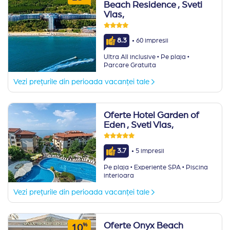
Beach Residence
, Sveti
Vlas,
·
8.3
60 impresii
·
·
Ultra All inclusive
Pe plaja
Parcare Gratuita
Vezi prețurile din perioada vacanței tale
Oferte Hotel Garden of
Eden
, Sveti Vlas,
·
3.7
5 impresii
·
·
Pe plaja
Experiente SPA
Piscina
interioara
Vezi prețurile din perioada vacanței tale
Oferte Onyx Beach
%
10