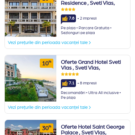
Residence
, Sveti Vlas,
·
7.8
2 impresii
·
·
Pe plaja
Parcare Gratuita
Sezlonguri pe plaja
Vezi prețurile din perioada vacanței tale
Oferte Grand Hotel Sveti
%
10
Vlas
, Sveti Vlas,
·
7.1
8 impresii
·
·
Recomandări
Ultra All inclusive
Pe plaja
Vezi prețurile din perioada vacanței tale
Oferte Hotel Saint George
%
30
Palace
, Sveti Vlas,