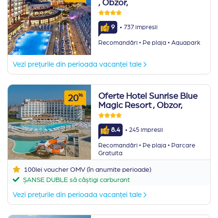
, Obzor,
·
9
737 impresii
·
·
Recomandări
Pe plaja
Aquapark
Vezi prețurile din perioada vacanței tale
Oferte Hotel Sunrise Blue
%
20
Magic Resort
, Obzor,
·
8.4
245 impresii
·
·
Recomandări
Pe plaja
Parcare
Gratuita
100lei voucher OMV (în anumite perioade)
ȘANSE DUBLE să câștigi carburant
Vezi prețurile din perioada vacanței tale