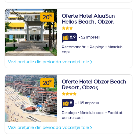
Oferte Hotel AluaSun
%
20
Helios Beach
, Obzor,
·
8.9
52 impresii
·
·
Recomandări
Pe plaja
Miniclub
copii
Vezi prețurile din perioada vacanței tale
Oferte Hotel Obzor Beach
%
20
Resort
, Obzor,
·
8
105 impresii
·
·
Pe plaja
Miniclub copii
Facilitati
pentru copii
Vezi prețurile din perioada vacanței tale