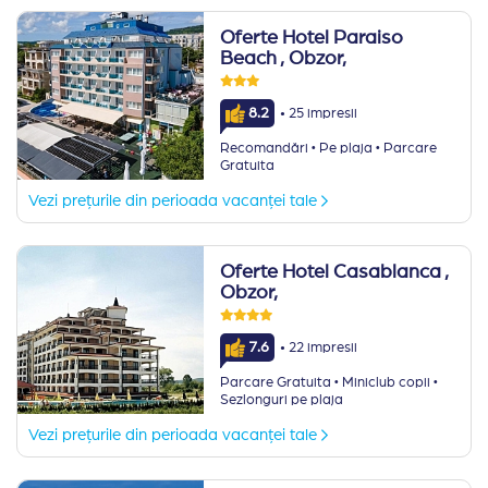
Oferte Hotel Paraiso
Beach
, Obzor,
·
8.2
25 impresii
·
·
Recomandări
Pe plaja
Parcare
Gratuita
Vezi prețurile din perioada vacanței tale
Oferte Hotel Casablanca
,
Obzor,
·
7.6
22 impresii
·
·
Parcare Gratuita
Miniclub copii
Sezlonguri pe plaja
Vezi prețurile din perioada vacanței tale