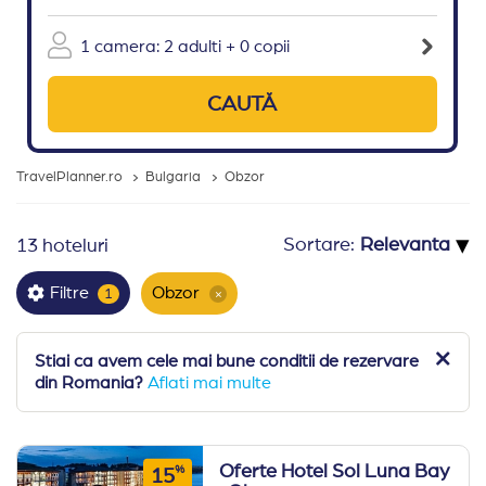
1 camera: 2 adulti + 0 copii
CAUTĂ
TravelPlanner.ro
Bulgaria
Obzor
▾
Sortare:
13 hoteluri
Obzor
Filtre
1
×
Stiai ca avem cele mai bune conditii de rezervare
din Romania?
Aflati mai multe
Oferte Hotel Sol Luna Bay
%
15