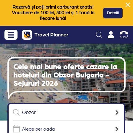
Rezervă și poți primi carburant gratis!
Vouchere de 100 lei, 300 lei și 1 tonă in
Detalii
fiecare lună!
SUNĂ
Cele mai bune oferte cazare la
hoteluri din Obzor Bulgaria -
Sejururi 2026
Alege perioada