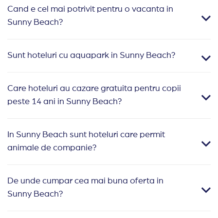
afla
trebuie
Cand e cel mai potrivit pentru o vacanta in
Obzor
sa
Sunny Beach?
Beach
alegeti
Resort
statiunea
un
Sunt hoteluri cu aquapark in Sunny Beach?
Sunny
complex
Beach,
modern,
pentru
Care hoteluri au cazare gratuita pentru copii
ce
ca
peste 14 ani in Sunny Beach?
insumeaza
Obzor
523
este
de
destinata
In Sunny Beach sunt hoteluri care permit
apartamente
persoanelor
animale de companie?
mai
active
mult
ce
De unde cumpar cea mai buna oferta in
decat
vor
Sunny Beach?
confortabile,
sa
cu
se