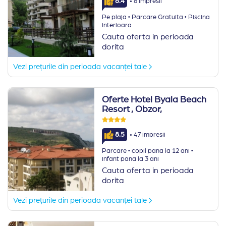
·
8.4
6 impresii
·
·
Pe plaja
Parcare Gratuita
Piscina
interioara
Cauta oferta in perioada
dorita
Vezi prețurile din perioada vacanței tale
Oferte Hotel Byala Beach
Resort
, Obzor,
·
8.5
47 impresii
·
·
Parcare
copil pana la 12 ani
infant pana la 3 ani
Cauta oferta in perioada
dorita
Vezi prețurile din perioada vacanței tale