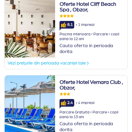
Oferte Hotel Cliff Beach
Spa
, Obzor,
·
8.1
1 impresii
·
·
Piscina interioara
Parcare
copil
pana la 12 ani
Cauta oferta in perioada
dorita
Vezi prețurile din perioada vacanței tale
Oferte Hotel Vemara Club
,
Obzor,
·
2.4
4 impresii
·
·
Parcare Gratuita
Parcare
copil
pana la 13 ani
Cauta oferta in perioada
dorita