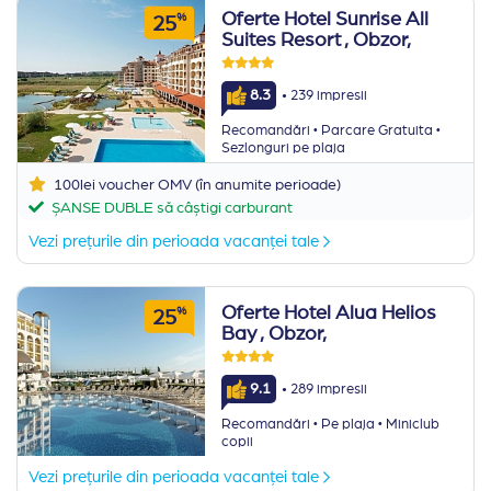
Oferte Hotel Sunrise All
%
25
Suites Resort
, Obzor,
·
8.3
239 impresii
·
·
Recomandări
Parcare Gratuita
Sezlonguri pe plaja
100lei voucher OMV (în anumite perioade)
ȘANSE DUBLE să câștigi carburant
Vezi prețurile din perioada vacanței tale
Oferte Hotel Alua Helios
%
25
Bay
, Obzor,
·
9.1
289 impresii
·
·
Recomandări
Pe plaja
Miniclub
copii
Vezi prețurile din perioada vacanței tale