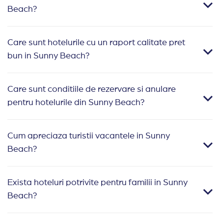
asupra
orasul
team
Beach?
si
uneia
Soarelui),
buildinguri
in
din
romani
sau
varful
cele
Care sunt hotelurile cu un raport calitate pret
sau
evenimente
sezonului.
mai
bun in Sunny Beach?
de
foarte
Daca
frumoase
Imperiul
reusite.
doriti
regiuni
Otoman.
Ofertele
Care sunt conditiile de rezervare si anulare
o
de
de
pentru hotelurile din Sunny Beach?
vacanta
pe
cazare
mai
litoralului
sunt
activa
Bulgariei.
Cum apreciaza turistii vacantele in Sunny
variate
intr-
Beach?
insa
o
in
statiune
centrul
Exista hoteluri potrivite pentru familii in Sunny
energica
atentiei
Beach?
si
se
vibranta,