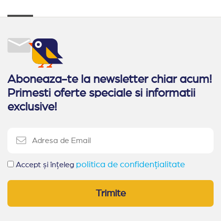
toate
relaxeze,
facilitatile
sa
necesare
scape
petrecerii
de
unui
rutina,
sejur
de
Aboneaza-te la newsletter chiar acum!
minunat
stresul
Primesti oferte speciale si informatii
la
cotidian.
exclusive!
Obzor.
politica de confidențialitate
Accept și înțeleg
Trimite