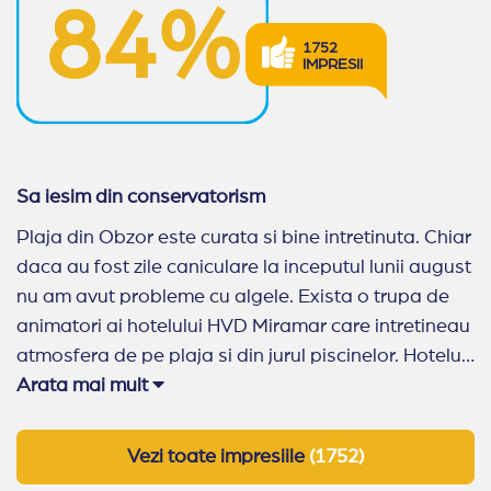
84%
se construieste, in 2026 vei gasi plaje linistite si
aerisite chiar si in vaf de sezon. Cele cateva hoteluri
1752
IMPRESII
si oferte de cazare pe care le propunem reprezinta
recomandarea noastra pentru un sejur in Obzor.
Sa iesim din conservatorism
Plaja din Obzor este curata si bine intretinuta. Chiar
daca au fost zile caniculare la inceputul lunii august
nu am avut probleme cu algele. Exista o trupa de
animatori ai hotelului HVD Miramar care intretineau
atmosfera de pe plaja si din jurul piscinelor. Hotelul
are un post propriu de unde se emite muzica pentru
Arata mai mult
zona piscinelor si plaja hotelului. Timp de sase zile
nu am ascultat nici o manea, fapt pentru care le
Vezi toate impresiile
(1752)
sunt profund recunoscator. A fost ca o cura de