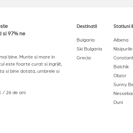
este
Destinatii
Statiuni 
i si 97% ne
Bulgaria
Albena
Ski Bulgaria
Nisipuril
 mai bine. Munte si mare in
Grecia
Constant
l este foarte curat si ingrijit,
Balchik
ta si bine dotata, umbrele si
Obzor
Sunny B
 / 26 de ani
Nesseba
Duni