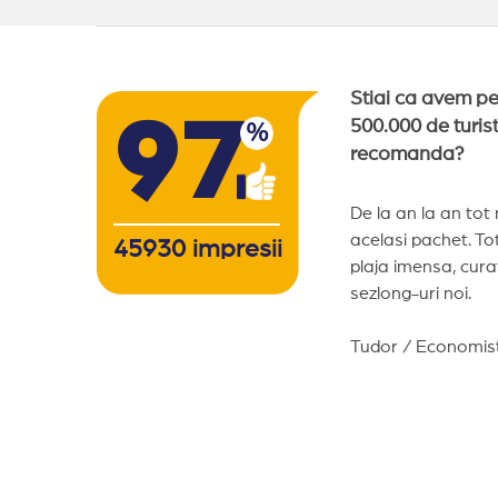
Stiai ca avem p
97
500.000 de turist
%
recomanda?
De la an la an tot
acelasi pachet. Totu
45930
impresii
plaja imensa, cura
sezlong-uri noi.
Tudor / Economist