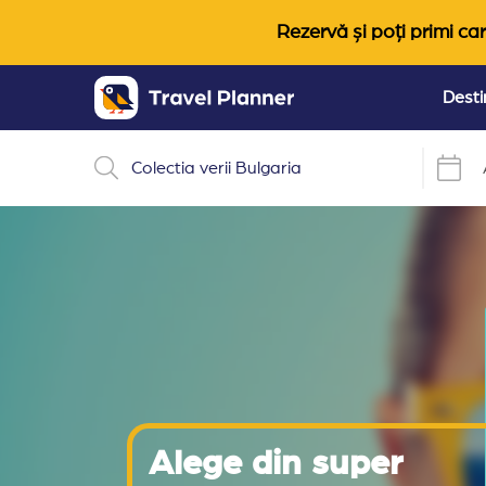
Rezervă și poți primi car
Desti
Alege din super