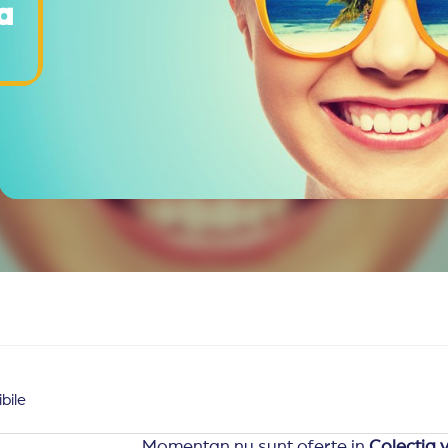
a
bile
Momentan nu sunt oferte in
Colectia v