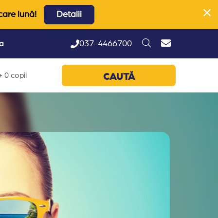
care lună!
Detalii
037-4466700
ta
 0 copii
CAUTĂ