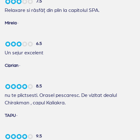
7.5
Relaxare si răsfăț din plin la capitolul SPA.
Mirela
·
6.5
Un sejur excelent
Ciprian
·
8.5
nu te plictsesti. Orasel pescaresc. De vizitat dealul
Chirakman , capul Kaliakra.
TAPU
·
9.5