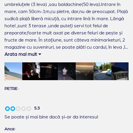
umbreluțele (3 leva) ,sau baldachine(50 leva).Intrare în
mare, cam 50cm-1m,cu pietre, dar,nu de preocupat. Plajă
sudică plajă liberă micuță, cu intrare lină în mare. Lângă
hotel ,sunt 3 terase ,unde puteți servi tot felul de
preparate,foarte mult axat pe diverse feluri de pește și
fructe de mare. În stațiune, sunt câteva minimarketuri, 2
magazine cu suveniruri, se poate plăti cu cardul, în leva ,în
euro sau chiar în lei,la anumiți comercianți.
Arata mai mult
PETRE
·
5.3
Se poate și mai bine dacă și-ar da interesul
Anca
·