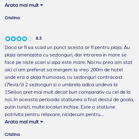
petreceri.Privelistea de sus, de pe cele doua dealuri e
Arata mai mult
ceva de vis, nu trebuie ratata.
Cristina
·
8.3
Daca ar fi sa scad un punct acesta ar fi pentru plaja. Au
plaja amenajata cu sezlonguri, dar intrarea in mare se
face pe niste scari si apa este mare. Noi nu prea am stat
aici ci am preferat sa mergem la vreo 200m de hotel
unde era o plaja frumoasa, cu sezlonguri contracost
(7leva/zi 2 sezlonguri si o umbrela adica undeva la
15lei)un pret mai mult decat bun comparativ cu cel de la
noi. In aceasta perioada statiunea a fost destul de goala,
putin turisti, multe localuri inchise. Este o statiune
potrivita pentru relaxare, nicidecum pentru
petreceri.Privelistea de sus, de pe cele doua dealuri e
Arata mai mult
ceva de vis, nu trebuie ratata.
Cristina
·