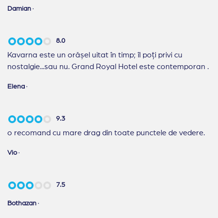
Damian
·
8.0
Kavarna este un orășel uitat în timp; îl poți privi cu
nostalgie...sau nu. Grand Royal Hotel este contemporan .
Elena
·
9.3
o recomand cu mare drag din toate punctele de vedere.
Vio
·
7.5
Bothazan
·