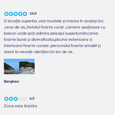
10.0
O locație superba ,vezi muntele și marea în același loc
,ceva de vis,.Hotelul foarte curat ,camere spațioase cu
balcon unde poți admira peisajul superb,mâncarea
foarte bună și diversificata,piscina exterioara si
interioara foarte curate ,personalul foarte amabil și
atent la nevoile clienților.Un loc de vis .
Benghea
·
6.5
Zona este linistita