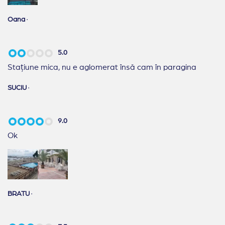
Oana
·
5.0
Stațiune mica, nu e aglomerat însă cam în paragina
SUCIU
·
9.0
Ok
BRATU
·