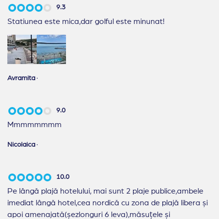
9.3
Statiunea este mica,dar golful este minunat!
Avramita
·
9.0
Mmmmmmmm
Nicolaica
·
10.0
Pe lângă plajă hotelului, mai sunt 2 plaje publice,ambele
imediat lângă hotel,cea nordică cu zona de plajă libera și
apoi amenajată(șezlonguri 6 leva),măsuțele și