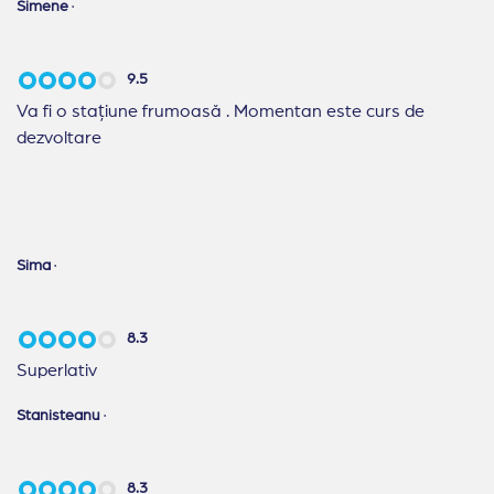
Simene
·
9.5
Va fi o stațiune frumoasă . Momentan este curs de
dezvoltare
Sima
·
8.3
Superlativ
Stanisteanu
·
8.3