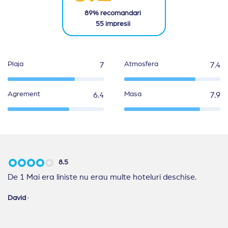
89
% recomandari
55
impresii
Plaja
Atmosfera
7
7.4
Agrement
Masa
6.4
7.9
8.5
De 1 Mai era liniste nu erau multe hoteluri deschise.
David
·