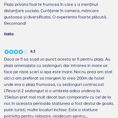
Plaja privata foarte frumosa în care s a menținut
distanțare sociala. Curățenie în camera, mâncare
gustoasa și diversificata. O experienta foarte plăcută.
Recomand!
Ralita
·
8.3
Daca ar fi sa scad un punct acesta ar fi pentru plaja. Au
plaja amenajata cu sezlonguri, dar intrarea in mare se
face pe niste scari si apa este mare. Noi nu prea am stat
aici ci am preferat sa mergem la vreo 200m de hotel
unde era o plaja frumoasa, cu sezlonguri contracost
(7leva/zi 2 sezlonguri si o umbrela adica undeva la
15lei)un pret mai mult decat bun comparativ cu cel de la
noi. In aceasta perioada statiunea a fost destul de goala,
putin turisti, multe localuri inchise. Este o statiune
potrivita pentru relaxare, nicidecum pentru