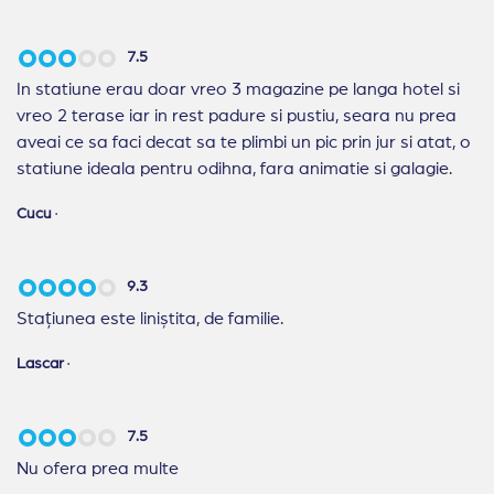
7.5
In statiune erau doar vreo 3 magazine pe langa hotel si
vreo 2 terase iar in rest padure si pustiu, seara nu prea
aveai ce sa faci decat sa te plimbi un pic prin jur si atat, o
statiune ideala pentru odihna, fara animatie si galagie.
Cucu
·
9.3
Stațiunea este liniștita, de familie.
Lascar
·
7.5
Nu ofera prea multe