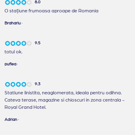
8.0
O stațiune frumoasa aproape de Romania
Brahariu
·
9.5
totul ok.
puflea
·
9.3
Statiune linistita, neaglomerata, ideala pentru odihna.
Cateva terase, magazine si chioscuri in zona centrala -
Royal Grand Hotel.
Adrian
·