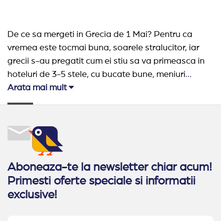
De ce sa mergeti in Grecia de 1 Mai? Pentru ca
vremea este tocmai buna, soarele stralucitor, iar
grecii s-au pregatit cum ei stiu sa va primeasca in
hoteluri de 3-5 stele, cu bucate bune, meniuri
demipensiune si all inclusive. Iar Grecia este mereu
Arata mai mult
spectaculoasa si o destinatie de senzatie.
Aboneaza-te la newsletter chiar acum!
Primesti oferte speciale si informatii
exclusive!