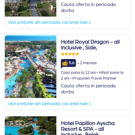
Cauta oferta in perioada
dorita
Vezi prețurile din perioada vacanței tale
Hotel Royal Dragon - all
inclusive
, Side,
·
5.6
2 impresii
·
Copil pana la 12 ani
Infant pana la
·
2 ani
Propuneri Travel Planner
Cauta oferta in perioada
dorita
Vezi prețurile din perioada vacanței tale
Hotel Papillon Ayscha
Resort & SPA - all