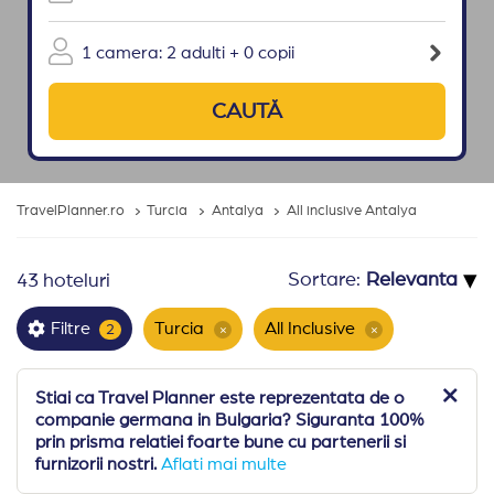
1 camera: 2 adulti + 0 copii
CAUTĂ
TravelPlanner.ro
Turcia
Antalya
All inclusive Antalya
▾
Sortare:
43 hoteluri
Turcia
All Inclusive
Filtre
2
×
×
Stiai ca Travel Planner este reprezentata de o
companie germana in Bulgaria? Siguranta 100%
prin prisma relatiei foarte bune cu partenerii si
furnizorii nostri.
Aflati mai multe