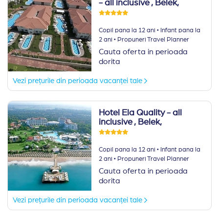
- all inclusive
, Belek,
·
Copil pana la 12 ani
Infant pana la
·
2 ani
Propuneri Travel Planner
Cauta oferta in perioada
dorita
Vezi prețurile din perioada vacanței tale
Hotel Ela Quality - all
inclusive
, Belek,
·
Copil pana la 12 ani
Infant pana la
·
2 ani
Propuneri Travel Planner
Cauta oferta in perioada
dorita
Vezi prețurile din perioada vacanței tale