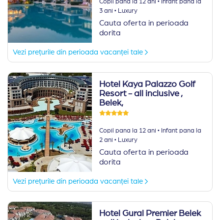
·
Copil pana la 12 ani
Infant pana la
·
3 ani
Luxury
Cauta oferta in perioada
dorita
Vezi prețurile din perioada vacanței tale
Hotel Kaya Palazzo Golf
Resort - all inclusive
,
Belek,
·
Copil pana la 12 ani
Infant pana la
·
2 ani
Luxury
Cauta oferta in perioada
dorita
Vezi prețurile din perioada vacanței tale
Hotel Gural Premier Belek