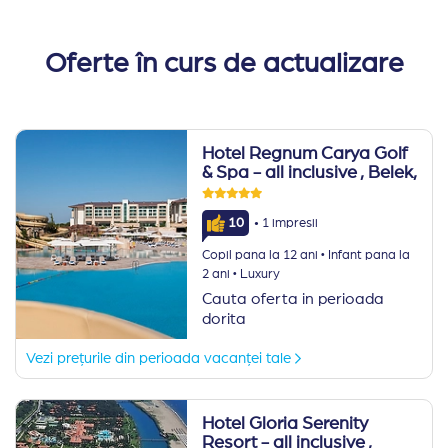
Oferte în curs de actualizare
Hotel Regnum Carya Golf
& Spa - all inclusive
, Belek,
·
10
1 impresii
·
Copil pana la 12 ani
Infant pana la
·
2 ani
Luxury
Cauta oferta in perioada
dorita
Vezi prețurile din perioada vacanței tale
Hotel Gloria Serenity
Resort - all inclusive
,