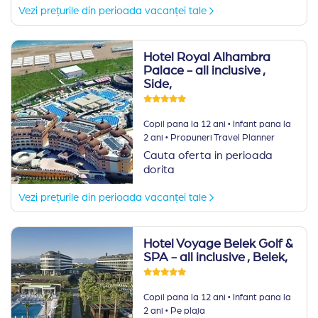
Vezi prețurile din perioada vacanței tale
Hotel Royal Alhambra
Palace - all inclusive
,
Side,
·
Copil pana la 12 ani
Infant pana la
·
2 ani
Propuneri Travel Planner
Cauta oferta in perioada
dorita
Vezi prețurile din perioada vacanței tale
Hotel Voyage Belek Golf &
SPA - all inclusive
, Belek,
·
Copil pana la 12 ani
Infant pana la
·
2 ani
Pe plaja