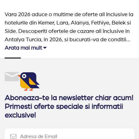
Vara 2026 aduce o multime de oferte all Inclusive la
hotelurile din Kemer, Lara, Alanya, Fethiye, Belek si
Side. Descoperiti ofertele de cazare all Inclusive in
Antalya Turcia, in 2026, si bucurati-va de conditii
superioare de masa si cazare. Relaxare la piscina
Arata mai mult
intreaga zi, camere si apartamente mari si luxoase
si restaurante cu mancare delicioasa, traditionala
si europeana, toata va asteapta in Antalya, in
2026.
Aboneaza-te la newsletter chiar acum!
Primesti oferte speciale si informatii
exclusive!