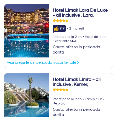
Hotel Limak Lara De Luxe
- all inclusive
, Lara,
·
9.9
2 impresii
·
·
Infant pana la 2 ani
Hotel de lant
Experiente SPA
Cauta oferta in perioada
dorita
Vezi prețurile din perioada vacanței tale
Hotel Limak Limra - all
inclusive
, Kemer,
·
·
Infant pana la 2 ani
Family club
Pe plaja
Cauta oferta in perioada
dorita