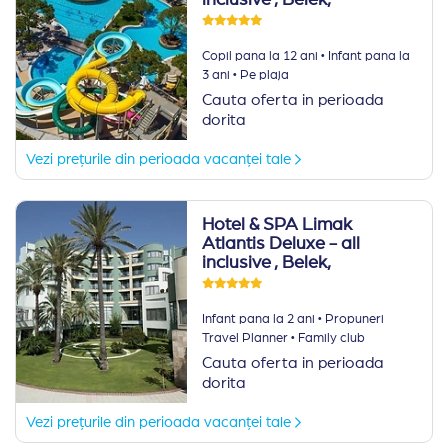
inclusive
, Belek,
·
Copil pana la 12 ani
Infant pana la
·
3 ani
Pe plaja
Cauta oferta in perioada
dorita
Vezi prețurile din perioada vacanței tale
Hotel & SPA Limak
Atlantis Deluxe - all
inclusive
, Belek,
·
Infant pana la 2 ani
Propuneri
·
Travel Planner
Family club
Cauta oferta in perioada
dorita
Vezi prețurile din perioada vacanței tale