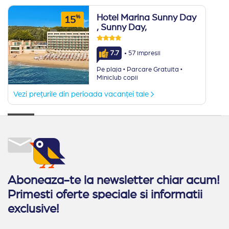
Hotel Marina Sunny Day
%
15
, Sunny Day,
·
7.7
57 impresii
·
·
Pe plaja
Parcare Gratuita
Miniclub copii
Vezi prețurile din perioada vacanței tale
Aboneaza-te la newsletter chiar acum!
Primesti oferte speciale si informatii
exclusive!