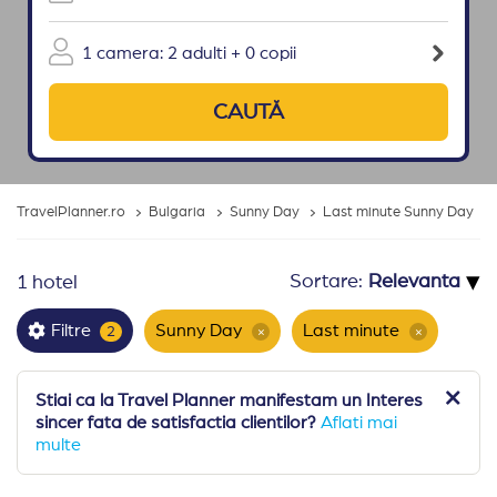
1 camera: 2 adulti + 0 copii
CAUTĂ
TravelPlanner.ro
Bulgaria
Sunny Day
Last minute Sunny Day
▾
Sortare:
1 hotel
Sunny Day
Last minute
Filtre
2
×
×
Stiai ca la Travel Planner manifestam un Interes
sincer fata de satisfactia clientilor?
Aflati mai
multe