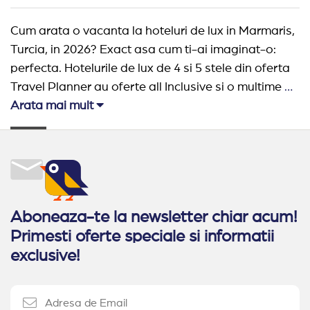
Cum arata o vacanta la hoteluri de lux in Marmaris,
Turcia, in 2026? Exact asa cum ti-ai imaginat-o:
perfecta. Hotelurile de lux de 4 si 5 stele din oferta
Travel Planner au oferte all Inclusive si o multime de
facilitati, plaje private, restaurante cu specific
Arata mai mult
turcesc si european, piscine interioare si exterioare,
centre SPA, terenuri de sport, miniclub pentru copii
si sali de spectacole si teatru. Alegeti-l pe cel care
vi se pare convenabil.
Aboneaza-te la newsletter chiar acum!
Primesti oferte speciale si informatii
exclusive!