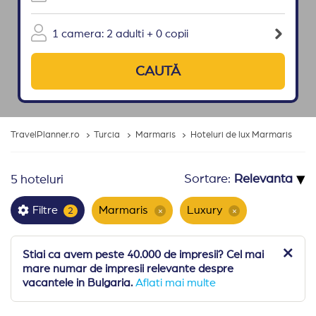
1 camera: 2 adulti + 0 copii
CAUTĂ
TravelPlanner.ro
Turcia
Marmaris
Hoteluri de lux Marmaris
▾
Sortare:
5 hoteluri
Marmaris
Luxury
Filtre
2
×
×
Stiai ca avem peste 40.000 de impresii? Cel mai
mare numar de impresii relevante despre
vacantele in Bulgaria.
Aflati mai multe