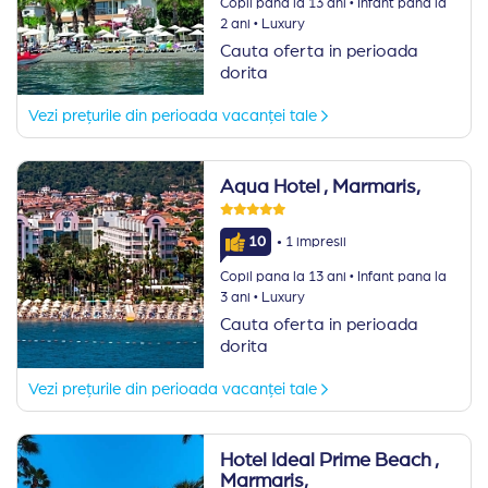
·
Copil pana la 13 ani
Infant pana la
·
2 ani
Luxury
Cauta oferta in perioada
dorita
Vezi prețurile din perioada vacanței tale
Aqua Hotel
, Marmaris,
·
10
1 impresii
·
Copil pana la 13 ani
Infant pana la
·
3 ani
Luxury
Cauta oferta in perioada
dorita
Vezi prețurile din perioada vacanței tale
Hotel Ideal Prime Beach
,
Marmaris,