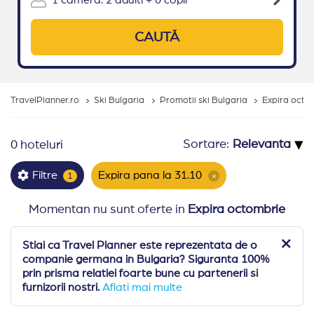
CAUTĂ
TravelPlanner.ro
Ski Bulgaria
Promotii ski Bulgaria
Expira octo
▾
Sortare:
0 hoteluri
Expira pana la 31.10
Filtre
1
×
Momentan nu sunt oferte in
Expira octombrie
Stiai ca Travel Planner este reprezentata de o
companie germana in Bulgaria? Siguranta 100%
prin prisma relatiei foarte bune cu partenerii si
furnizorii nostri.
Aflati mai multe