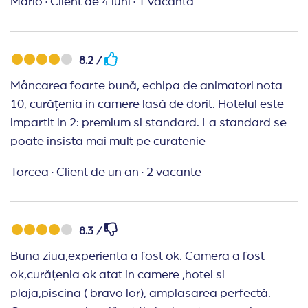
Mario
·
Client de 4 luni
·
1 vacanta
8.2 /
Mâncarea foarte bună, echipa de animatori nota
10, curățenia in camere lasă de dorit. Hotelul este
impartit in 2: premium si standard. La standard se
poate insista mai mult pe curatenie
Torcea
·
Client de un an
·
2 vacante
8.3 /
Buna ziua,experienta a fost ok. Camera a fost
ok,curățenia ok atat in camere ,hotel si
plaja,piscina ( bravo lor), amplasarea perfectă.