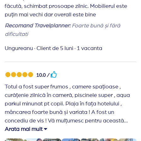
rapiditatea si ușurință cu care se poate rezerva un
făcută, schimbat prosoape zilnic. Mobilierul este
Recomand Travelplanner:
Recomand Travel
sejur.
puțin mai vechi dar overall este bine
Planner pentru rezervări, foarte profesioniști, am
luat pachetul in ultimul moment si s-au asigurat ca
Recomand Travelplanner:
Foarte bună și fără
avem toate documentele la timp.
dificultati
Ungureanu
·
Client de 5 luni
·
1 vacanta
10.0 /
Totul a fost super frumos , camere spațioase ,
curățenie zilnică în cameră, piscinele super , aqua
parkul minunat pt copii. Plaja în fața hotelului ,
mâncarea foarte bună și variata ! A fost un
concediu de vis ! Vă mulțumesc pentru această
vacanță minunată !
Arata mai mult
Recomand Travelplanner:
Super ! E-mailurile foarte