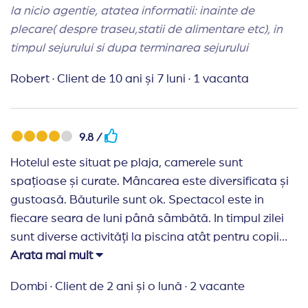
la nicio agentie, atatea informatii: inainte de
plecare( despre traseu,statii de alimentare etc), in
timpul sejurului si dupa terminarea sejurului
Robert
·
Client de 10 ani și 7 luni
·
1 vacanta
9.8 /
Hotelul este situat pe plaja, camerele sunt
spațioase și curate. Mâncarea este diversificata și
gustoasă. Băuturile sunt ok. Spectacol este in
fiecare seara de luni până sâmbătă. In timpul zilei
sunt diverse activități la piscina atât pentru copii
cât și pentru adulți.
Arata mai mult
Dombi
·
Client de 2 ani și o lună
·
2 vacante