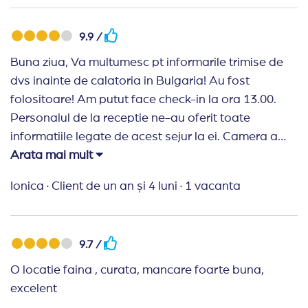
9.9 /
Buna ziua, Va multumesc pt informarile trimise de
dvs inainte de calatoria in Bulgaria! Au fost
folositoare! Am putut face check-in la ora 13.00.
Personalul de la receptie ne-au oferit toate
informatiile legate de acest sejur la ei. Camera a
fost spatioasa,cu vedere la mare. Din pacate,nu
Arata mai mult
foarte curata, erau fire de par pe mocheta si in baie
Ionica
·
Client de un an și 4 luni
·
1 vacanta
de la fostii turisti. In fiecare zi se schimbau
prosoapele si se suplimenta rezerva de cafea. La
restaurantul din zona Premium,mancarea
9.7 /
variata,sucurile si alcoolul bunicele. Intre mesele
principale,snack barul era aprovizionat constant.
O locatie faina , curata, mancare foarte buna,
Mancarea o puteam lua si pe plaja. Din piscina se
excelent
luau probe zilnic,dar apa era prea rece,nu am putut