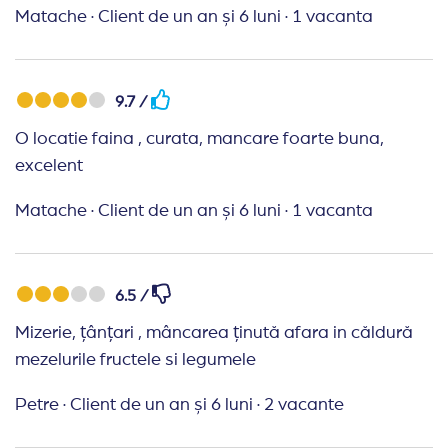
Matache
·
Client de un an și 6 luni
·
1 vacanta
intra. In spatiile comune se facea curatenie tot
timpul. Exista un program de entartainment pt
copiii si altul pt adulti. Toti angajatii erau tineri si
zambitori. Pe plaja,sezlongurile erau spatiate. Plaja
9.7 /
era foarte curata,nisipul fin,intrarea lina in mare. La
O locatie faina , curata, mancare foarte buna,
beach bar puteam gasi suc,apa,cafea,bere.
excelent
Concluzia este ca raportul pret calitate este unul
satisfacator. Anul viitor vom calatori tot prin dvs,
Matache
·
Client de un an și 6 luni
·
1 vacanta
posibil tot la ei. Va multumesc!
6.5 /
Mizerie, țânțari , mâncarea ținută afara in căldură
mezelurile fructele si legumele
Petre
·
Client de un an și 6 luni
·
2 vacante