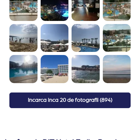
Incarca inca
20 de fotografii
(
894
)