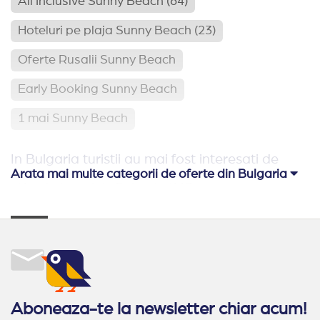
All Inclusive Sunny Beach
(64)
Hoteluri pe plaja Sunny Beach
(23)
Oferte Rusalii Sunny Beach
Early Booking Sunny Beach
1 mai Sunny Beach
In Bulgaria turistii au mai fost interesati de
Arata mai multe categorii de oferte din Bulgaria
Hoteluri pe plaja Bulgaria
(113)
Relaxare si odihna Bulgaria
(65)
Hoteluri aproape de Romania
(62)
Hoteluri family club Bulgaria
(42)
Oferte Rusalii Bulgaria
Aboneaza-te la newsletter chiar acum!