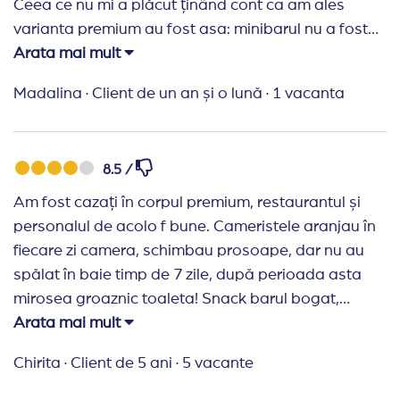
Ceea ce nu mi a plăcut ținând cont ca am ales
varianta premium au fost asa: minibarul nu a fost
alimentat absolut deloc nici măcar cu o sticla de
Arata mai mult
apa zilnic(doar in ziua check in) ,mâncarea nu difera
Madalina
·
Client de un an și o lună
·
1 vacanta
nici măcar 20% fata de standard ceea ce nu este ok
pt ca se plătește o suma mai mare pt
premium,topoganele din 4 au funcționat 2 iar cand
8.5 /
oprea 1 topogan dădea la altul care era
oprit..niciodată nu au mers toate 4 o data ,mai ales
Am fost cazați în corpul premium, restaurantul și
ca doar 4 ore pe zi funcționează si atunci ar putea
personalul de acolo f bune. Cameristele aranjau în
face un efort sa funcționeze toate pe tot intervalul
fiecare zi camera, schimbau prosoape, dar nu au
orar de funcționare al toboganelor. Nimik îmbuteliat
spălat în baie timp de 7 zile, după perioada asta
la premium, la partea cu animatorii ar mai putea sa
mirosea groaznic toaleta! Snack barul bogat,
îmbunătățească sa aibe mai multe activități pe
băuturile ca la bulgari, locale și sucuri
Arata mai mult
timpul zilei. Sala de mese pt premium ok pt ca nu
neimbuteliate. Motivul pt care nu as reveni este
Chirita
·
Client de 5 ani
·
5 vacante
exista asa imbulzeala si programul de cina este mai
faptul ca la ora 18 te scoteau vrei nu vrei din
prelungit,la meniul pt copii ar putea fi sa mai
piscina, fluierând agresiv pana pleca toată lumea!