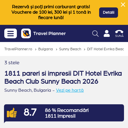
Rezervă și poți primi carburant gratis!
Vouchere de 100 lei, 300 lei și 1 tonă in
Detalii
fiecare lună!
SUNĂ
TravelPlanner.ro
Bulgaria
Sunny Beach
DIT Hotel Evrika Beach 
3 stele
1811 pareri si impresii DIT Hotel Evrika
Beach Club Sunny Beach 2026
Sunny Beach,
Bulgaria
-
Vezi pe hartă
8.7
86 % Recomandări
1811 impresii