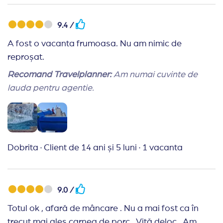
9.4 /
A fost o vacanta frumoasa. Nu am nimic de
reproșat.
Recomand Travelplanner:
Am numai cuvinte de
lauda pentru agentie.
Dobrita
·
Client de 14 ani și 5 luni
·
1 vacanta
9.0 /
Totul ok , afară de mâncare . Nu a mai fost ca în
trecut mai ales carnea de porc . Vită deloc . Am