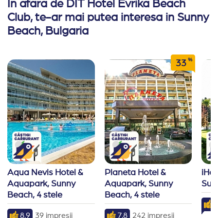
In afara de DIT Hotel Evrika Beach
Club, te-ar mai putea interesa in Sunny
Beach, Bulgaria
%
33
Aqua Nevis Hotel & 
Planeta Hotel & 
iHot
Aquapark, Sunny 
Aquapark, Sunny 
Sunn
Beach, 4 stele
Beach, 4 stele
9
8.9
39 impresii
7.8
242 impresii