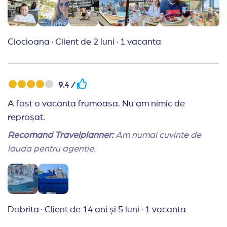
bine realizate , găseam toate informațiile de care
aveam nevoie la un clik distanță ! Super agenție!
Ciocioana
·
Client de 2 luni
·
1 vacanta
9.4 /
A fost o vacanta frumoasa. Nu am nimic de
reproșat.
Recomand Travelplanner:
Am numai cuvinte de
lauda pentru agentie.
Dobrita
·
Client de 14 ani și 5 luni
·
1 vacanta