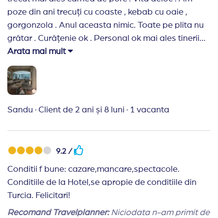
poze din ani trecuți cu coaste , kebab cu oaie ,
gorgonzola . Anul aceasta nimic. Toate pe plita nu
grătar . Curățenie ok . Personal ok mai ales tinerii
de la servitul-debarasare mese.
Arata mai mult
Recomand Travelplanner:
Agenție de încredere ,
comunicare bună
Sandu
·
Client de 2 ani și 8 luni
·
1 vacanta
9.2 /
Conditii f bune: cazare,mancare,spectacole.
Conditiile de la Hotel,se apropie de conditiile din
Turcia. Felicitari!
Recomand Travelplanner:
Niciodata n-am primit de