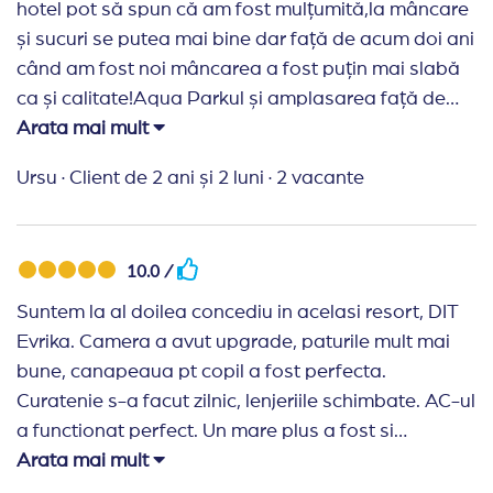
hotel pot să spun că am fost mulțumită,la mâncare
și sucuri se putea mai bine dar față de acum doi ani
când am fost noi mâncarea a fost puțin mai slabă
ca și calitate!Aqua Parkul și amplasarea față de
plajă rămân puncte forte ale acestui hotel!
Arata mai mult
Ursu
·
Client de 2 ani și 2 luni
·
2 vacante
10.0 /
Suntem la al doilea concediu in acelasi resort, DIT
Evrika. Camera a avut upgrade, paturile mult mai
bune, canapeaua pt copil a fost perfecta.
Curatenie s-a facut zilnic, lenjeriile schimbate. AC-ul
a functionat perfect. Un mare plus a fost si
parcarea in interiorul hotelului si supravegherea
Arata mai mult
masinii. Conditiile au fost perfecte, la fel ca si anul