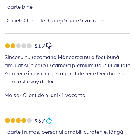
Foarte bine
Daniel
·
Client de 3 ani și 5 luni
·
5 vacante
5.1 /
Sincer .. nu recomand Mâncarea nu a fost bună ,
am luat și în corp D cameră premium Băuturi diluate
Apă rece în piscine , exagerat de rece Deci hotelul
nu a fost okay de loc
Moise
·
Client de 4 luni
·
1 vacanta
9.6 /
Foarte frumos, personal amabil, curățenie, lângă