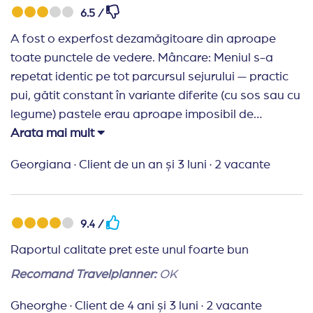
6.5 /
A fost o experfost dezamăgitoare din aproape
toate punctele de vedere. Mâncare: Meniul s-a
repetat identic pe tot parcursul sejurului — practic
pui, gătit constant în variante diferite (cu sos sau cu
legume) pastele erau aproape imposibil de
consumat. Pentru copii, opțiunea standard era
Arata mai mult
hamburger congelat cu cartofi prăjiți. Singura
Georgiana
·
Client de un an și 3 luni
·
2 vacante
variantă decentă a fost pizza, care a devenit
practic principala noastră masă în toată
săptămâna. Piscine: Se închideau punctual la ora
9.4 /
18:00, deși din cauza căldurii nu puteam scoate
copiii afară înainte de ora 17. Practic aveam o oră
Raportul calitate pret este unul foarte bun
de piscină după-masa. Activități pentru copii: Deși
Recomand Travelplanner:
OK
este un complex dedicat familiilor cu copii mici,
activitățile erau organizate haotic, de multe ori la
Gheorghe
·
Client de 4 ani și 3 luni
·
2 vacante