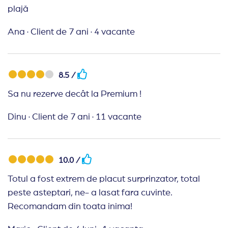
plajă
Ana
·
Client de 7 ani
·
4 vacante
8.5 /
Sa nu rezerve decât la Premium !
Dinu
·
Client de 7 ani
·
11 vacante
10.0 /
Totul a fost extrem de placut surprinzator, total
peste asteptari, ne- a lasat fara cuvinte.
Recomandam din toata inima!