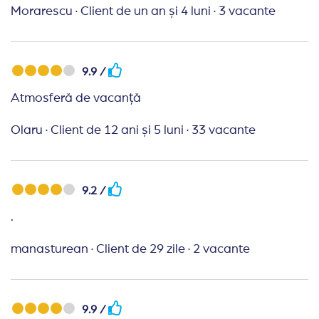
Morarescu
·
Client de un an și 4 luni
·
3 vacante
trecut. Mancarea diversificata, bauturile foaaarte
ok.
9.9 /
Atmosferă de vacanță
Olaru
·
Client de 12 ani și 5 luni
·
33 vacante
9.2 /
.
manasturean
·
Client de 29 zile
·
2 vacante
9.9 /