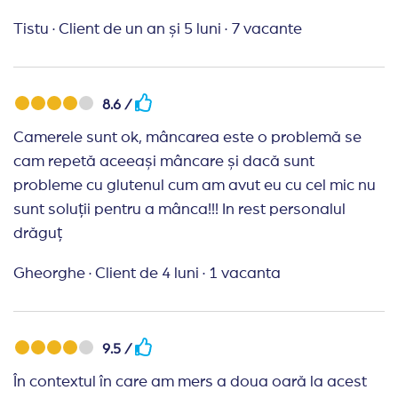
Tistu
·
Client de un an și 5 luni
·
7 vacante
8.6 /
Camerele sunt ok, mâncarea este o problemă se
cam repetă aceeași mâncare și dacă sunt
probleme cu glutenul cum am avut eu cu cel mic nu
sunt soluții pentru a mânca!!! In rest personalul
drăguț
Gheorghe
·
Client de 4 luni
·
1 vacanta
9.5 /
În contextul în care am mers a doua oară la acest