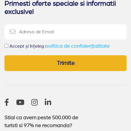
Primesti oferte speciale si informatii
Ultra All Inclusive Bulgaria
Paste Bulgaria
exclusive!
All Inclusive Bulgaria
Oferte 1 mai Kranevo
Alte statiuni in Bulgaria
Sozopol
Duni
politica de confidențialitate
Pomorie
Obzor
Accept și înțeleg
Elenite
Nessebar
Arkutino
Sveti Vlas
Trimite
Balchik
Kranevo
Balchik
(14)
Sveti Vlas
(13)
Nessebar
(11)
Sozopol
(9)
Pomorie
(4)
Sunny Day
(2)
Arkutino
(2)
Stiai ca avem peste 500.000 de
turisti si 97% ne recomanda?