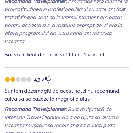
Recomand Travelplanner:
Am ramas fara cuvinte la
promptitudinea si profesionalismul cu care am fost
tratati tinand cont ca in ultimul moment am optat
pentru aceasta si s-a raspuns prompt de-si era in
afara programului de lucru cand am rezervat
vacanta.
Bacso
·
Client de un an și 11 luni
·
1 vacanta
4.3 /
Suntem dezamagiti de acest hotel,nu recomand
cuiva sa se cazeze la magnolia plus
Recomand Travelplanner:
Sunt mulțumită de
interesul Travel Planner de a ne ajuta sa avem o
vacanță reușită,insa recomand sa puneti poze