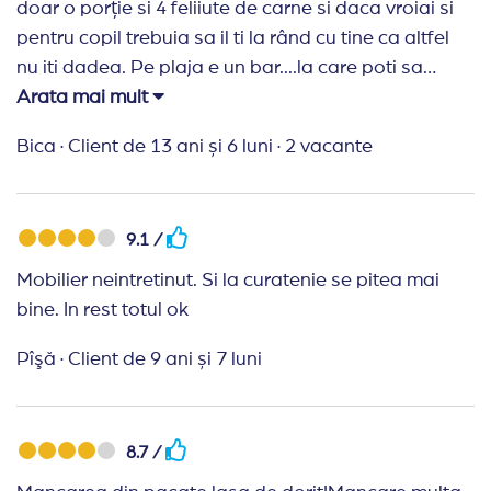
doar o porție si 4 feliiute de carne si daca vroiai si
pentru copil trebuia sa il ti la rând cu tine ca altfel
nu iti dadea. Pe plaja e un bar....la care poti sa
consumi bere si suc acolo am fost tratați cu sila am
Arata mai mult
comandat 4 beri si ni sau dat 3 si ii făcea semn
Bica
·
Client de 13 ani și 6 luni
·
2 vacante
soțului sa plece....Nu o sa mai ajung la acest hotel
niciodata
9.1 /
Mobilier neintretinut. Si la curatenie se pitea mai
bine. In rest totul ok
Pîşă
·
Client de 9 ani și 7 luni
8.7 /