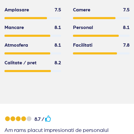
Amplasare
7.5
Camere
7.5
Mancare
8.1
Personal
8.1
Atmosfera
8.1
Facilitati
7.8
Calitate / pret
8.2
8.7 /
Am rams placut impresionati de personalul