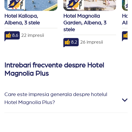
Hotel Kaliopa, 
Hotel Magnolia 
Hote
Albena, 3 stele
Garden, Albena, 3 
Albe
stele
8.6
22 impresii
7
8.2
26 impresii
Intrebari frecvente despre Hotel
Magnolia Plus
Care este impresia generala despre hotelul
Hotel Magnolia Plus?