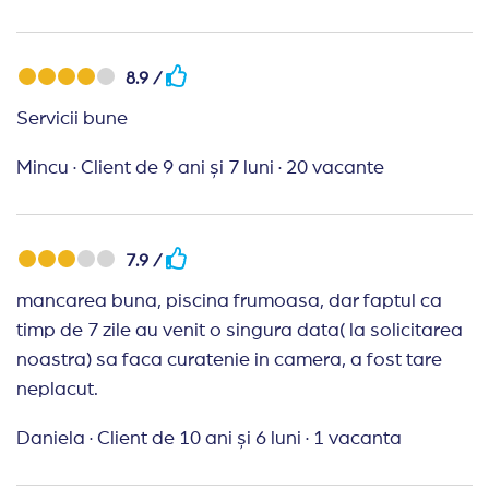
Bineinteles ca am uitat voucerele acasa, dar
reprezentantul agentiei ne-a scos din impas, desi
8.9 /
era 15 august, adica zi libera. Multumim!
Servicii bune
Mincu
·
Client de 9 ani și 7 luni
·
20 vacante
7.9 /
mancarea buna, piscina frumoasa, dar faptul ca
timp de 7 zile au venit o singura data( la solicitarea
noastra) sa faca curatenie in camera, a fost tare
neplacut.
Daniela
·
Client de 10 ani și 6 luni
·
1 vacanta