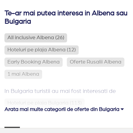
Te-ar mai putea interesa in Albena sau
Bulgaria
All inclusive Albena
(26)
Hoteluri pe plaja Albena
(12)
Early Booking Albena
Oferte Rusalii Albena
1 mai Albena
In Bulgaria turistii au mai fost interesati de
Hoteluri pe plaja Bulgaria
(113)
Arata mai multe categorii de oferte din Bulgaria
Relaxare si odihna Bulgaria
(65)
Hoteluri aproape de Romania
(62)