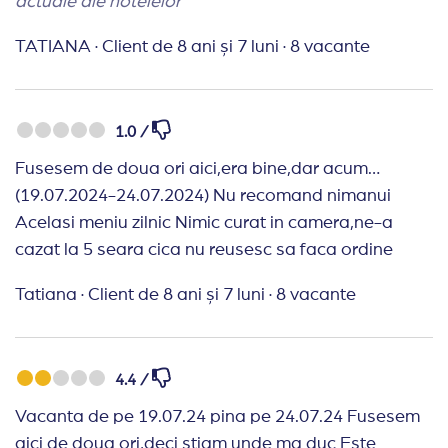
actuale ale hotelelor
TATIANA
·
Client de 8 ani și 7 luni
·
8 vacante
1.0 /
Fusesem de doua ori aici,era bine,dar acum…
(19.07.2024-24.07.2024) Nu recomand nimanui
Acelasi meniu zilnic Nimic curat in camera,ne-a
cazat la 5 seara cica nu reusesc sa faca ordine
Tatiana
·
Client de 8 ani și 7 luni
·
8 vacante
4.4 /
Vacanta de pe 19.07.24 pina pe 24.07.24 Fusesem
aici de doua ori,deci stiam unde ma duc Este