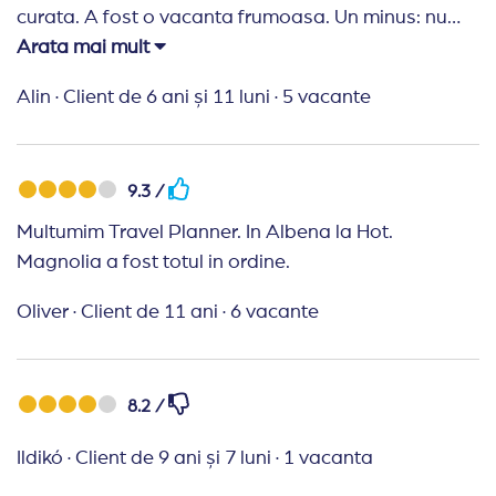
curata. A fost o vacanta frumoasa. Un minus: nu
mai au frigider in camera, iar televizoarele sunt un
Arata mai mult
model vechi.
Alin
·
Client de 6 ani și 11 luni
·
5 vacante
Recomand Travelplanner:
Nimic de reprosat. Nota
10 cu felicitari. Multumim.
9.3 /
Multumim Travel Planner. In Albena la Hot.
Magnolia a fost totul in ordine.
Oliver
·
Client de 11 ani
·
6 vacante
8.2 /
Ildikó
·
Client de 9 ani și 7 luni
·
1 vacanta