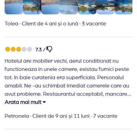
persoana.Plaja fiind la câteva sute de metri este o
plaja superbă și apa super curata. O vacanță
reușită !
Tolea
·
Client de 4 ani și o lună
·
3 vacante
Recomand Travelplanner:
Ați fost la înălțimea
așteptărilor și îmi doresc să rămâneți așa !
7.3 /
Hotelul are mobilier vechi, aerul conditionat nu
functioneaza in unele camere, existau furnici peste
tot. In baie curatenia era superficiala. Personalul
amabil. Ne -au schimbat imediat camerele care au
avut probleme. Restaurantul acceptabil, mancare
diversificata, mesele erau imediat debarasate,
Arata mai mult
personalul amabil si atent. Plaja f f departe. Nu
Petronela
·
Client de 9 ani și 11 luni
·
7 vacante
recomand acest hotel celor care au copii mici
datorita distantei pana la plaja. In anii trecuti plaja
era mult mai aproape, la mica distanta de scara