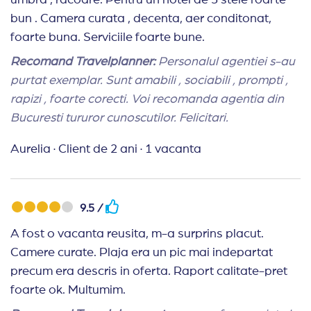
umbra , racoare. Pentru un hotel de 3 stele foarte
bun . Camera curata , decenta, aer conditonat,
foarte buna. Serviciile foarte bune.
Recomand Travelplanner:
Personalul agentiei s-au
purtat exemplar. Sunt amabili , sociabili , prompti ,
rapizi , foarte corecti. Voi recomanda agentia din
Bucuresti tururor cunoscutilor. Felicitari.
Aurelia
·
Client de 2 ani
·
1 vacanta
9.5 /
A fost o vacanta reusita, m-a surprins placut.
Camere curate. Plaja era un pic mai indepartat
precum era descris in oferta. Raport calitate-pret
foarte ok. Multumim.