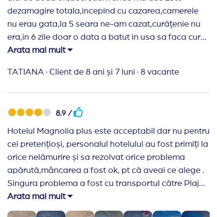
dezamagire totala,incepind cu cazarea,camerele
nu erau gata,la 5 seara ne-am cazat,curățenie nu
era,in 6 zile doar o data a batut in usa sa faca curat
Acelasi meniu zilnic, cu directionare la orhideya,al
Arata mai mult
lor restaurant nu lucrează Animatori nu erau
TATIANA
·
Client de 8 ani și 7 luni
·
8 vacante
Incepind cu 6 seara la bazin nu se da voie,muzica
deloc parca eram la pensiune Copilul a bagat o
minge in biliard si personalul nu a vrut sa ne-o dea
8.9 /
inapoi Nu mai revin in acest hotel Apa in mare era
superba,măcar atât Escalatorul nu a lucrat ceva
Hotelul Magnolia plus este acceptabil dar nu pentru
timp,la recepție se da card pentru escalator,culmea
cei pretențioși, personalul hotelului au fost primiți la
ca nu era activ,si mai are si limita de acces
orice nelămurire și sa rezolvat orice problema
apărută,mâncarea a fost ok, pt că aveai ce alege .
Recomand Travelplanner:
Agenția de nota
Singura problema a fost cu transportul către Plaja
10,receptivi
care în descriere spunea că este gratuit cu
Arata mai mult
trenulețul și în realitate costă 5 leva de