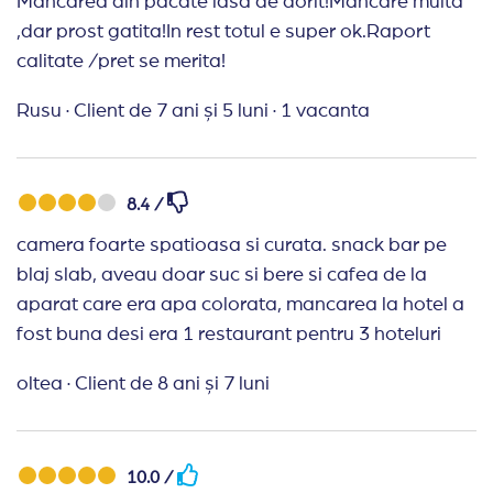
Mancarea din pacate lasa de dorit!Mancare multa
,dar prost gatita!In rest totul e super ok.Raport
calitate /pret se merita!
Rusu
·
Client de 7 ani și 5 luni
·
1 vacanta
8.4 /
camera foarte spatioasa si curata. snack bar pe
blaj slab, aveau doar suc si bere si cafea de la
aparat care era apa colorata, mancarea la hotel a
fost buna desi era 1 restaurant pentru 3 hoteluri
oltea
·
Client de 8 ani și 7 luni
10.0 /