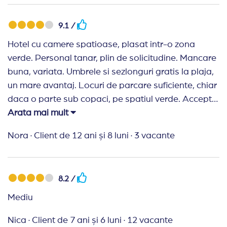
9.1 /
Hotel cu camere spatioase, plasat intr-o zona
verde. Personal tanar, plin de solicitudine. Mancare
buna, variata. Umbrele si sezlonguri gratis la plaja,
un mare avantaj. Locuri de parcare suficiente, chiar
daca o parte sub copaci, pe spatiul verde. Accepta
animale de companie talie mica, contracost ( 20
Arata mai mult
leva pe zi). Intr-un cuvant o vacanta reusita, cu un
Nora
·
Client de 12 ani și 8 luni
·
3 vacante
raport calitate-pret mai mult decat avantajos. Un
comentariu pentru anumiti turisti care lasa
comentarii nerealiste in opinia mea: cand analizati
8.2 /
serviciile ganditi-va cati bani ati scos din buzunar.
Nu poti plati pentru 3 stele si sa ai pretentii la
Mediu
servicii de 5 stele, nu?
Nica
·
Client de 7 ani și 6 luni
·
12 vacante
Recomand Travelplanner:
Plini de solicitudine.