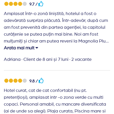
9.7 /
rulanta. Plus pentru piscina. Curata, mare, ambient
placut.
Amplasat într-o zonă liniștită, hotelul a fost o
adevărată surpriza plăcută. Într-adevăr, după cum
Recomand Travelplanner:
Calatoresc de mult timp
am fost prevenită din partea agenției, la capitolul
cu Travel Planner. Sunt foarte multumita de
curățenie se putea puțin mai bine. Noi am fost
serviciile oferite , de promptitudinea si amabilitatea
mulțumiți și chiar am putea reveni la Magnolia Plus.
celor de la aceasta agentie.
Arata mai mult
Recomand Travelplanner:
Este al doilea an când
plecăm în vacanță cu Traveling Planner. Le
Adriana
·
Client de 8 ani și 7 luni
·
2 vacante
mulțumim pentru înțelegere, promptitudine,
amabilitate și nu în ultimul rând seriozitatea cu care
își tratează clienții. Recomand cu drag această
9.8 /
agenție și cu siguranță vom reveni pentru viitoarele
Hotel curat, cat de cat confortabil (nu pt.
vacanțe.
pretențioși), amplasat intr -o zona verde cu multi
copaci. Personal amabil, cu mancare diversificata
(ai de unde sa alegi). Plaja curata, Piscina mare si