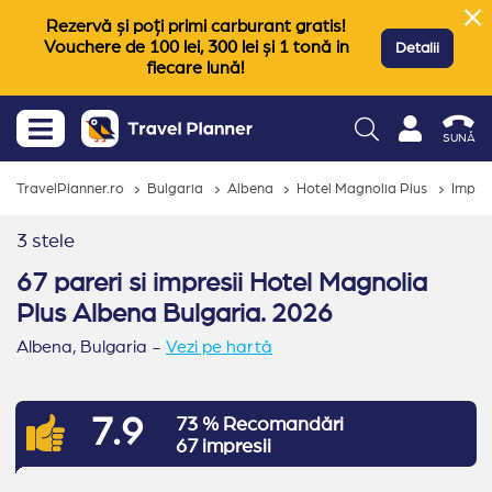
Rezervă și poți primi carburant gratis!
Vouchere de 100 lei, 300 lei și 1 tonă in
Detalii
fiecare lună!
SUNĂ
TravelPlanner.ro
Bulgaria
Albena
Hotel Magnolia Plus
Impres
3 stele
67 pareri si impresii Hotel Magnolia
Plus Albena Bulgaria. 2026
Albena,
Bulgaria
-
Vezi pe hartă
7.9
73 % Recomandări
67 impresii