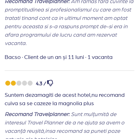
Recomand Travelplanner:
Am ramas fara cuvinte la
promptitudinea si profesionalismul cu care am fost
tratati tinand cont ca in ultimul moment am optat
pentru aceasta si s-a raspuns prompt de-si era in
afara programului de lucru cand am rezervat
vacanta.
Bacso
·
Client de un an și 11 luni
·
1 vacanta
4.3 /
Suntem dezamagiti de acest hotel,nu recomand
cuiva sa se cazeze la magnolia plus
Recomand Travelplanner:
Sunt mulțumită de
interesul Travel Planner de a ne ajuta sa avem o
vacanță reușită,insa recomand sa puneti poze