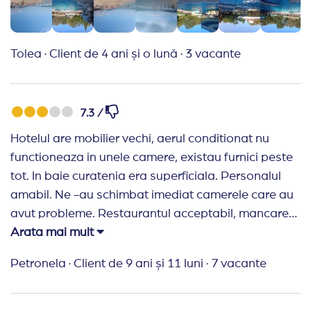
persoana.Plaja fiind la câteva sute de metri este o
plaja superbă și apa super curata. O vacanță
reușită !
Tolea
·
Client de 4 ani și o lună
·
3 vacante
7.3 /
Hotelul are mobilier vechi, aerul conditionat nu
functioneaza in unele camere, existau furnici peste
tot. In baie curatenia era superficiala. Personalul
amabil. Ne -au schimbat imediat camerele care au
avut probleme. Restaurantul acceptabil, mancare
diversificata, mesele erau imediat debarasate,
Arata mai mult
personalul amabil si atent. Plaja f f departe. Nu
Petronela
·
Client de 9 ani și 11 luni
·
7 vacante
recomand acest hotel celor care au copii mici
datorita distantei pana la plaja. In anii trecuti plaja
era mult mai aproape, la mica distanta de scara