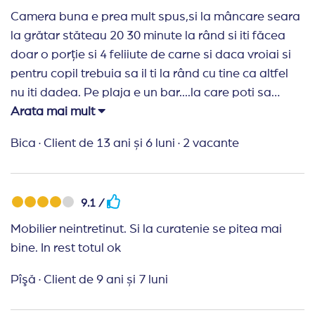
Camera buna e prea mult spus,si la mâncare seara
la grătar stăteau 20 30 minute la rând si iti făcea
doar o porție si 4 feliiute de carne si daca vroiai si
pentru copil trebuia sa il ti la rând cu tine ca altfel
nu iti dadea. Pe plaja e un bar....la care poti sa
consumi bere si suc acolo am fost tratați cu sila am
Arata mai mult
comandat 4 beri si ni sau dat 3 si ii făcea semn
Bica
·
Client de 13 ani și 6 luni
·
2 vacante
soțului sa plece....Nu o sa mai ajung la acest hotel
niciodata
9.1 /
Mobilier neintretinut. Si la curatenie se pitea mai
bine. In rest totul ok
Pîşă
·
Client de 9 ani și 7 luni