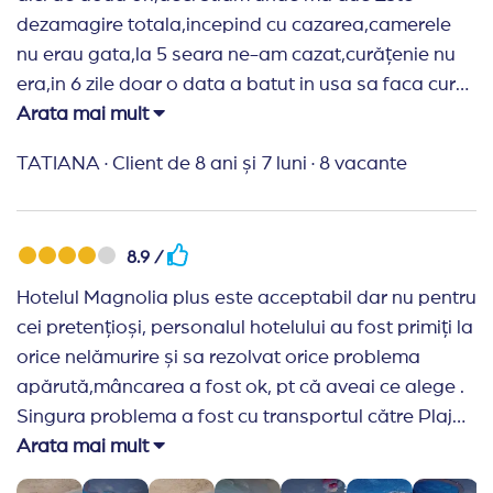
dezamagire totala,incepind cu cazarea,camerele
nu erau gata,la 5 seara ne-am cazat,curățenie nu
era,in 6 zile doar o data a batut in usa sa faca curat
Acelasi meniu zilnic, cu directionare la orhideya,al
Arata mai mult
lor restaurant nu lucrează Animatori nu erau
TATIANA
·
Client de 8 ani și 7 luni
·
8 vacante
Incepind cu 6 seara la bazin nu se da voie,muzica
deloc parca eram la pensiune Copilul a bagat o
minge in biliard si personalul nu a vrut sa ne-o dea
8.9 /
inapoi Nu mai revin in acest hotel Apa in mare era
superba,măcar atât Escalatorul nu a lucrat ceva
Hotelul Magnolia plus este acceptabil dar nu pentru
timp,la recepție se da card pentru escalator,culmea
cei pretențioși, personalul hotelului au fost primiți la
ca nu era activ,si mai are si limita de acces
orice nelămurire și sa rezolvat orice problema
apărută,mâncarea a fost ok, pt că aveai ce alege .
Recomand Travelplanner:
Agenția de nota
Singura problema a fost cu transportul către Plaja
10,receptivi
care în descriere spunea că este gratuit cu
Arata mai mult
trenulețul și în realitate costă 5 leva de