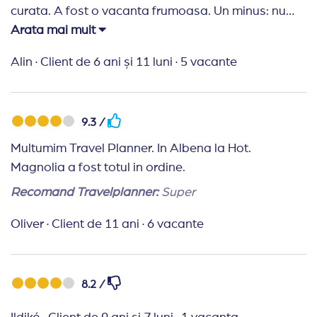
curata. A fost o vacanta frumoasa. Un minus: nu
mai au frigider in camera, iar televizoarele sunt un
Arata mai mult
model vechi.
Alin
·
Client de 6 ani și 11 luni
·
5 vacante
Recomand Travelplanner:
Nimic de reprosat. Nota
10 cu felicitari. Multumim.
9.3 /
Multumim Travel Planner. In Albena la Hot.
Magnolia a fost totul in ordine.
Recomand Travelplanner:
Super
Oliver
·
Client de 11 ani
·
6 vacante
8.2 /