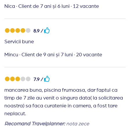
Nica
·
Client de 7 ani și 6 luni
·
12 vacante
Recomand Travelplanner:
Plini de solicitudine.
Bineinteles ca am uitat voucerele acasa, dar
reprezentantul agentiei ne-a scos din impas, desi
8.9 /
era 15 august, adica zi libera. Multumim!
Servicii bune
Mincu
·
Client de 9 ani și 7 luni
·
20 vacante
7.9 /
mancarea buna, piscina frumoasa, dar faptul ca
timp de 7 zile au venit o singura data( la solicitarea
noastra) sa faca curatenie in camera, a fost tare
neplacut.
Recomand Travelplanner:
nota zece