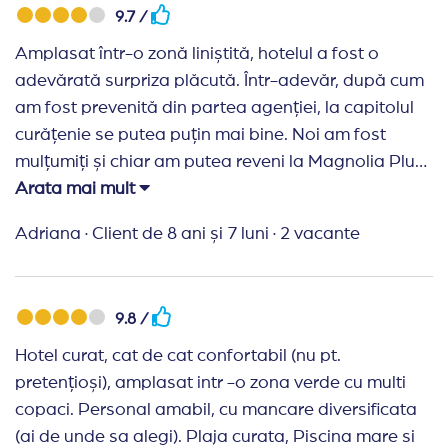
9.7 /
rulanta. Plus pentru piscina. Curata, mare, ambient
placut.
Amplasat într-o zonă liniștită, hotelul a fost o
adevărată surpriza plăcută. Într-adevăr, după cum
am fost prevenită din partea agenției, la capitolul
curățenie se putea puțin mai bine. Noi am fost
mulțumiți și chiar am putea reveni la Magnolia Plus.
Arata mai mult
Recomand Travelplanner:
Este al doilea an când
plecăm în vacanță cu Traveling Planner. Le
Adriana
·
Client de 8 ani și 7 luni
·
2 vacante
mulțumim pentru înțelegere, promptitudine,
amabilitate și nu în ultimul rând seriozitatea cu care
își tratează clienții. Recomand cu drag această
9.8 /
agenție și cu siguranță vom reveni pentru viitoarele
Hotel curat, cat de cat confortabil (nu pt.
vacanțe.
pretențioși), amplasat intr -o zona verde cu multi
copaci. Personal amabil, cu mancare diversificata
(ai de unde sa alegi). Plaja curata, Piscina mare si