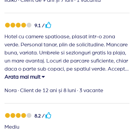
Ildikó
·
Client de 9 ani și 7 luni
·
1 vacanta
9.1 /
Hotel cu camere spatioase, plasat intr-o zona
verde. Personal tanar, plin de solicitudine. Mancare
buna, variata. Umbrele si sezlonguri gratis la plaja,
un mare avantaj. Locuri de parcare suficiente, chiar
daca o parte sub copaci, pe spatiul verde. Accepta
animale de companie talie mica, contracost ( 20
Arata mai mult
leva pe zi). Intr-un cuvant o vacanta reusita, cu un
Nora
·
Client de 12 ani și 8 luni
·
3 vacante
raport calitate-pret mai mult decat avantajos. Un
comentariu pentru anumiti turisti care lasa
comentarii nerealiste in opinia mea: cand analizati
8.2 /
serviciile ganditi-va cati bani ati scos din buzunar.
Nu poti plati pentru 3 stele si sa ai pretentii la
Mediu
servicii de 5 stele, nu?