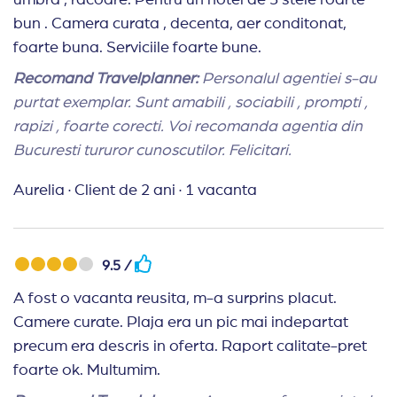
umbra , racoare. Pentru un hotel de 3 stele foarte
bun . Camera curata , decenta, aer conditonat,
foarte buna. Serviciile foarte bune.
Recomand Travelplanner:
Personalul agentiei s-au
purtat exemplar. Sunt amabili , sociabili , prompti ,
rapizi , foarte corecti. Voi recomanda agentia din
Bucuresti tururor cunoscutilor. Felicitari.
Aurelia
·
Client de 2 ani
·
1 vacanta
9.5 /
A fost o vacanta reusita, m-a surprins placut.
Camere curate. Plaja era un pic mai indepartat
precum era descris in oferta. Raport calitate-pret
foarte ok. Multumim.