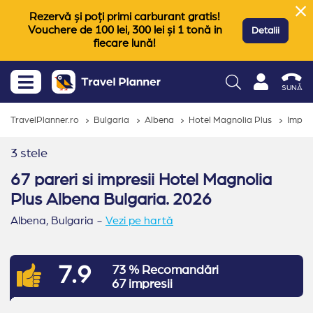
Rezervă și poți primi carburant gratis!
Vouchere de 100 lei, 300 lei și 1 tonă in
Detalii
fiecare lună!
SUNĂ
TravelPlanner.ro
Bulgaria
Albena
Hotel Magnolia Plus
Impres
3 stele
67 pareri si impresii Hotel Magnolia
Plus Albena Bulgaria. 2026
Albena,
Bulgaria
-
Vezi pe hartă
7.9
73 % Recomandări
67 impresii