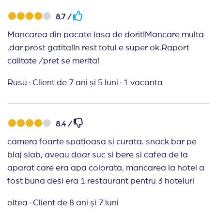
8.7 /
Mancarea din pacate lasa de dorit!Mancare multa
,dar prost gatita!In rest totul e super ok.Raport
calitate /pret se merita!
Rusu
·
Client de 7 ani și 5 luni
·
1 vacanta
8.4 /
camera foarte spatioasa si curata. snack bar pe
blaj slab, aveau doar suc si bere si cafea de la
aparat care era apa colorata, mancarea la hotel a
fost buna desi era 1 restaurant pentru 3 hoteluri
oltea
·
Client de 8 ani și 7 luni