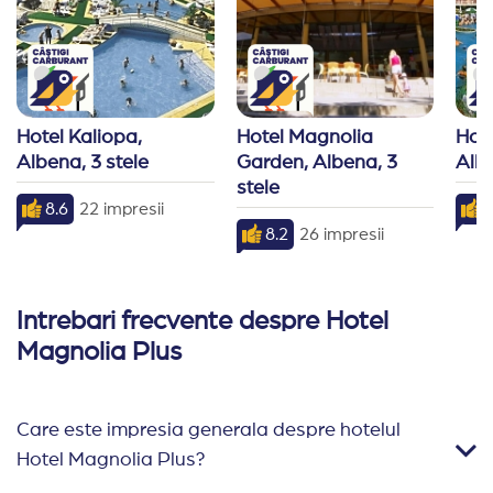
Hotel Kaliopa, 
Hotel Magnolia 
Hote
Albena, 3 stele
Garden, Albena, 3 
Albe
stele
8.6
22 impresii
7
8.2
26 impresii
Intrebari frecvente despre Hotel
Magnolia Plus
Care este impresia generala despre hotelul
Hotel Magnolia Plus?