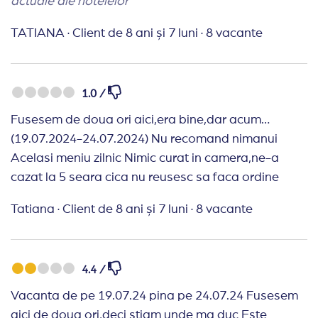
actuale ale hotelelor
TATIANA
·
Client de 8 ani și 7 luni
·
8 vacante
1.0 /
Fusesem de doua ori aici,era bine,dar acum…
(19.07.2024-24.07.2024) Nu recomand nimanui
Acelasi meniu zilnic Nimic curat in camera,ne-a
cazat la 5 seara cica nu reusesc sa faca ordine
Tatiana
·
Client de 8 ani și 7 luni
·
8 vacante
4.4 /
Vacanta de pe 19.07.24 pina pe 24.07.24 Fusesem
aici de doua ori,deci stiam unde ma duc Este