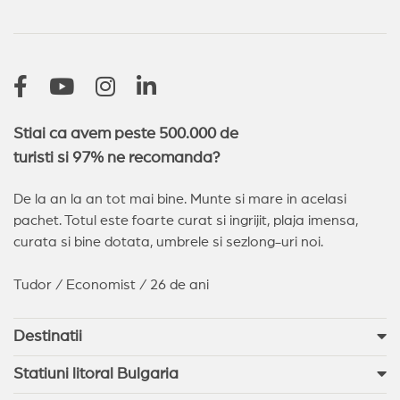
Sveti Vlas
(13)
Nessebar
(11)
Sozopol
(9)
Pomorie
(4)
Sunny Day
(2)
Arkutino
(2)
Stiai ca avem peste 500.000 de
turisti si 97% ne recomanda?
De la an la an tot mai bine. Munte si mare in acelasi
pachet. Totul este foarte curat si ingrijit, plaja imensa,
curata si bine dotata, umbrele si sezlong-uri noi.
Tudor / Economist / 26 de ani
Destinatii
Statiuni litoral Bulgaria