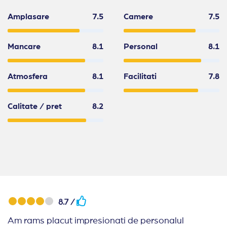
Amplasare
7.5
Camere
7.5
Mancare
8.1
Personal
8.1
Atmosfera
8.1
Facilitati
7.8
Calitate / pret
8.2
8.7 /
Am rams placut impresionati de personalul