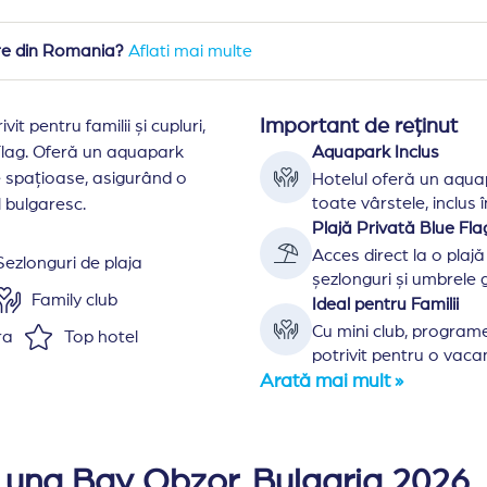
are din Romania?
Aflati mai multe
Important de reținut
t pentru familii și cupluri,
 Flag. Oferă un aquapark
Aquapark Inclus
e spațioase, asigurând o
Hotelul oferă un aqua
toate vârstele, inclus î
l bulgaresc.
Plajă Privată Blue Fla
Acces direct la o plaj
Sezlonguri de plaja
șezlonguri și umbrele g
Family club
Ideal pentru Familii
Cu mini club, programe 
ra
Top hotel
potrivit pentru o vacan
niu vegetarian
Arată mai mult »
 este situat la aproximativ 35 km nord de statiunea Sunn
iri, amplasate la aproximativ 100 m distanta una de ceala
Luna Bay Obzor, Bulgaria 2026