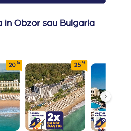
sa in Obzor sau Bulgaria
%
%
20
25