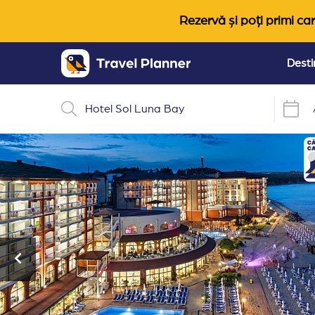
Rezervă și poți primi car
Desti