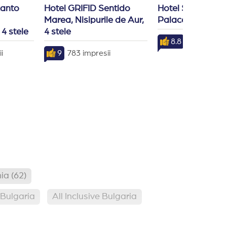
anto 
Hotel GRIFID Sentido 
Hotel Sol Nesseb
Marea, Nisipurile de Aur, 
Palace, Nessebar
 4 stele
4 stele
8.8
411 impresi
i
9
783 impresii
nia
(62)
e Bulgaria
All Inclusive Bulgaria