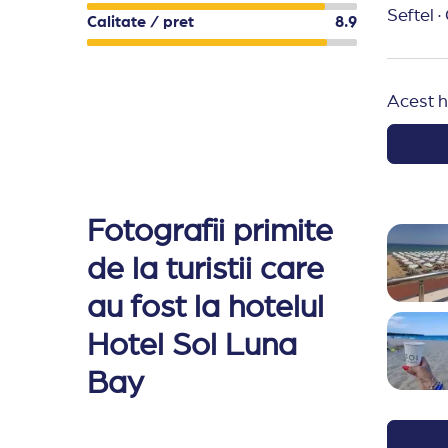
Observatii:
Cod vestimentar obligatoriu - nu 
Seftel
·
Calitate / pret
8.9
*Hotelul isi rezerva dreptul de a efectua modifi
Accesati fisierele de mai jos pentru detalii d
Concept All Inclusive 2026
Acest h
Fotografii primite
de la turistii care
au fost la hotelul
Hotel Sol Luna
Bay