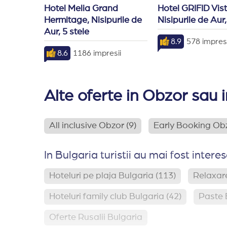
Hotel Melia Grand 
Hotel GRIFID Vist
Hermitage, Nisipurile de 
Nisipurile de Aur,
Aur, 5 stele
8.9
578 impresi
8.6
1186 impresii
Alte oferte in Obzor sau 
All inclusive Obzor
(9)
Early Booking Ob
In Bulgaria turistii au mai fost interes
Hoteluri pe plaja Bulgaria
(113)
Relaxare
Hoteluri family club Bulgaria
(42)
Paste 
Oferte Rusalii Bulgaria