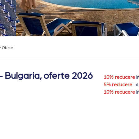
y Obzor
 Bulgaria, oferte 2026
10% reducere
i
5% reducere
int
10% reducere
i
20% reducere
i