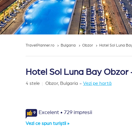
TravelPlanner.ro
Bulgaria
Obzor
Hotel Sol Luna Ba
Hotel Sol Luna Bay Obzor -
4 stele
Obzor,
Bulgaria
-
Vezi pe hartă
·
Excelent
729 impresii
9
Vezi ce spun turiștii »