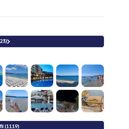
maieu sau costum de baie
23
)
ii
(
1119
)