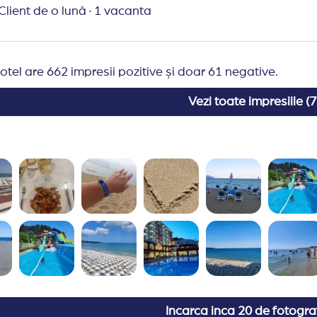
este permis accesul in restaurant cu pantaloni scurti, 
Client de o lună
·
1 vacanta
cari asupra serviciilor, fara o notificare in prealabil.
espre serviciile hotelului:
otel are 662 impresii pozitive și doar 61 negative.
Vezi toate impresiile (
7
Incarca inca
20 de fotograf