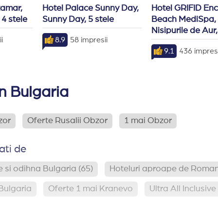
amar, 
Hotel Palace Sunny Day, 
Hotel GRIFID Enc
 4 stele
Sunny Day, 5 stele
Beach MediSpa, 
Nisipurile de Aur,
i
8.9
58 impresii
9.1
436 impresi
in Bulgaria
zor
Oferte Rusalii Obzor
1 mai Obzor
ati de
 si odihna Bulgaria
(65)
Hoteluri aproape de Roma
Bulgaria
Oferte 1 mai Kranevo
Ultra All Inclusiv