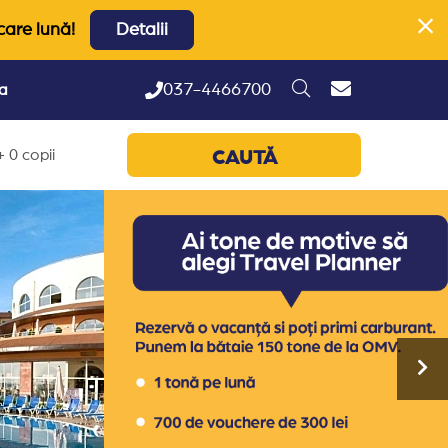
care lună!
Detalii
037-4466700
ta
 0 copii
CAUTĂ