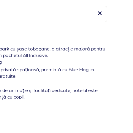
park cu șase tobogane, o atracție majoră pentru
n pachetul All Inclusive.
g
ă privată spațioasă, premiată cu Blue Flag, cu
ratuite.
de animație și facilități dedicate, hotelul este
ță cu copiii.
y Beach, 55 km sud de orasul Varna si 65 km de aeroport
lta, fiecare avand propria receptie si parcare. In cladi