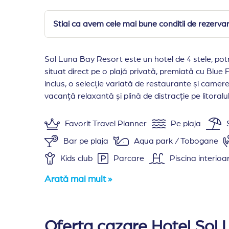
Stiai ca avem cele mai bune conditii de rezerv
Sol Luna Bay Resort este un hotel de 4 stele, potrivi
situat direct pe o plajă privată, premiată cu Blue
inclus, o selecție variată de restaurante și camer
vacanță relaxantă și plină de distracție pe litoralu
Favorit Travel Planner
Pe plaja
Bar pe plaja
Aqua park / Tobogane
Kids club
Parcare
Piscina interioa
Hotel de lant
Relaxare si liniste
Me
Arată mai mult »
Amplasare:
Sol Luna Bay din statiunea Obzor
Aquapark
Cazare:
Complexul este alcatuit din doua clad
Oferta cazare Hotel Sol 