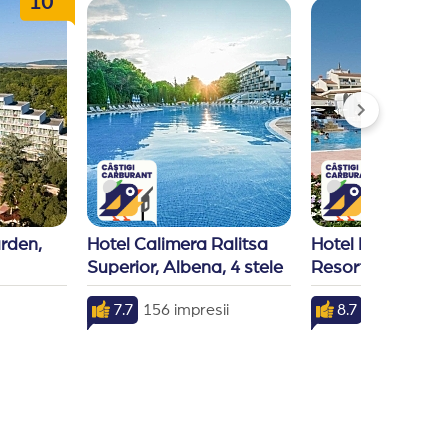
10
den, 
Hotel Calimera Ralitsa 
Hotel Pelican Dun
Superior, Albena, 4 stele
Resort, Duni, 4 s
7.7
156 impresii
8.7
79 impresii