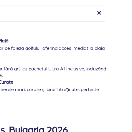
lajă
ar pe faleza golfului, oferind acces imediat la plaja
 fără griji cu pachetul Ultra All Inclusive, incluzând
e.
Curate
erele mari, curate și bine întreținute, perfecte
 km de aeroportul Burgas (Letishte Burgas). Amplasat pe 
lifturi panoramice si cu o capacitate de 319 camere si a
s, Bulgaria 2026