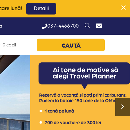
care lună!
Detalii
037-4466700
ta
 0 copii
CAUTĂ