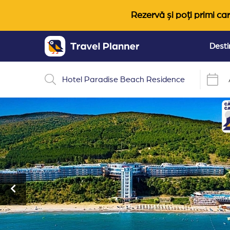
Rezervă și poți primi car
Desti