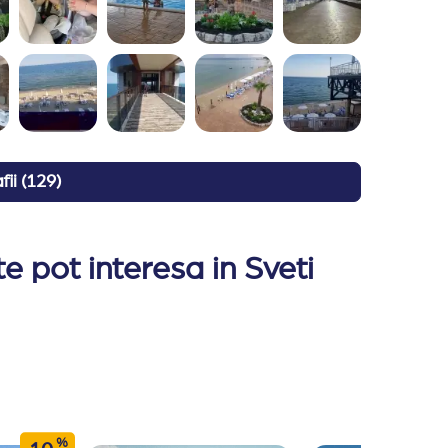
fii
(
129
)
e pot interesa in Sveti
%