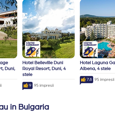
lage 
Hotel Belleville Duni 
Hotel Laguna Gar
, Duni, 
Royal Resort, Duni, 4 
Albena, 4 stele
stele
7.8
95 impresii
i
9
95 impresii
sau in Bulgaria