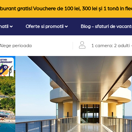
burant gratis! Vouchere de 100 lei, 300 lei și 1 tonă in fie
natii
Oferte si promotii
Blog - sfaturi de vacan
Alege perioada
1 camera: 2 adulti +