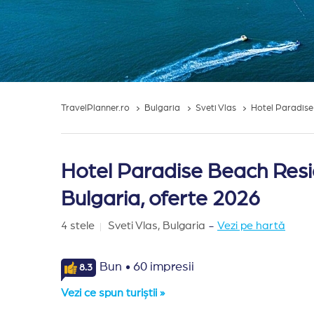
TravelPlanner.ro
Bulgaria
Sveti Vlas
Hotel Paradise
Hotel Paradise Beach Resi
Bulgaria, oferte 2026
4 stele
Sveti Vlas,
Bulgaria
-
Vezi pe hartă
·
Bun
60 impresii
8.3
Vezi ce spun turiștii »