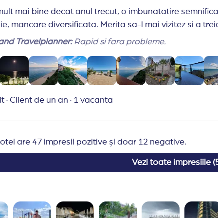
mult mai bine decat anul trecut, o imbunatatire semnifica
 euro per camera si 100 de euro per apartament, ca garan
ie, mancare diversificata. Merita sa-l mai vizitez si a tre
tc. Depozitul respectiv este returnat oaspetelui la plec
nd Travelplanner:
Rapid si fara probleme.
si nu exista facturi pentru servicii suplimentare utilizat
i trebuie purtata in permamenta.
, menajera nu va curata camera.
achita o penalizare la receptie.
it
·
Client de un an
·
1 vacanta
el in afara hotelului.
ilor cu varsta minima de 18 ani.
afara restaurantelor si a barurilor. In astfel de cazuri, cli
cari asupra serviciilor, fara o notificare in prealabil.
otel are 47 impresii pozitive și doar 12 negative.
espre serviciile hotelului:
Vezi toate impresiile (