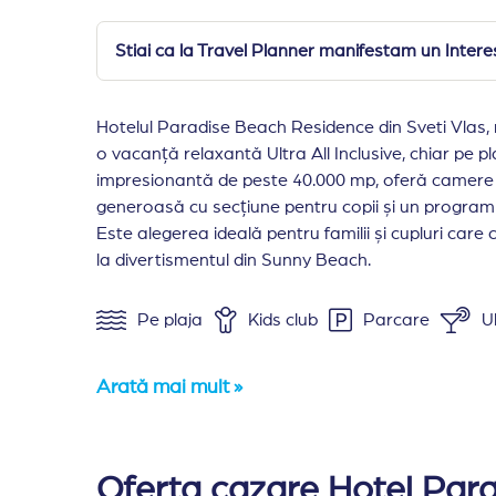
Stiai ca la Travel Planner manifestam un Interes 
Hotelul Paradise Beach Residence din Sveti Vlas, r
o vacanță relaxantă Ultra All Inclusive, chiar pe p
impresionantă de peste 40.000 mp, oferă camere 
generoasă cu secțiune pentru copii și un program 
Este alegerea ideală pentru familii și cupluri care c
la divertismentul din Sunny Beach.
Pe plaja
Kids club
Parcare
Ul
Arată mai mult »
Amplasare:
Hotel Paradise Beach este situat l
Cazare:
Complexul este alcatuit din 5 cladiri
Oferta cazare Hotel Para