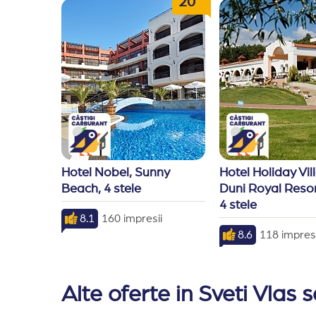
20
Hotel Nobel, Sunny 
Hotel Holiday Vil
Beach, 4 stele
Duni Royal Resort
4 stele
8.1
160 impresii
8.6
118 impresi
Alte oferte in Sveti Vlas 