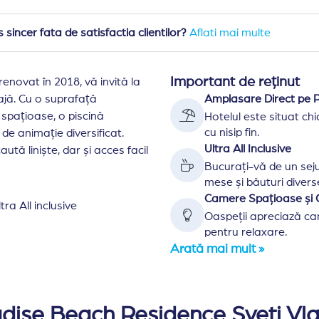
sincer fata de satisfactia clientilor?
Aflati mai multe
Important de reținut
enovat în 2018, vă invită la
lajă. Cu o suprafață
Amplasare Direct pe P
spațioase, o piscină
Hotelul este situat chi
cu nisip fin.
de animație diversificat.
Ultra All Inclusive
aută liniște, dar și acces facil
Bucurați-vă de un sejur
mese și băuturi divers
Camere Spațioase și 
tra All inclusive
Oaspeții apreciază cam
pentru relaxare.
Arată mai mult »
a 7 km nord de Sunny Beach, la 8 km de Nessebar si la 30
 interconectate, fiecare cu cate 4 etaje, deservite de 
dise Beach Residence Sveti Vla