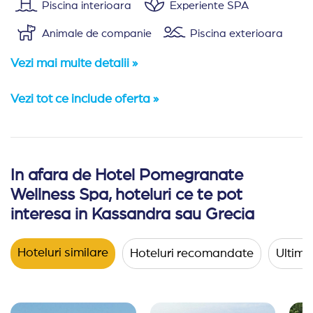
Piscina interioara
Experiente SPA
Animale de companie
Piscina exterioara
Vezi mai multe detalii »
Vezi tot ce include oferta »
In afara de Hotel Pomegranate
Amplasare:
Hotelul Pomegranate Spa se afla in zona Ne
Wellness Spa, hoteluri ce te pot
Cazare:
hotelul are 172 de camere duble si apartamente.
interesa in Kassandra sau Grecia
Camerele economy, fiind situate in cladirea principala,
Hoteluri similare
Hoteluri recomandate
Ultimel
Dubla elegant economy
(30 mp) - cladirea princi
Dubla elegant
(30 mp) - pat dublu si canapea ext
Junior suite economy
(44 mp) - cladirea principa