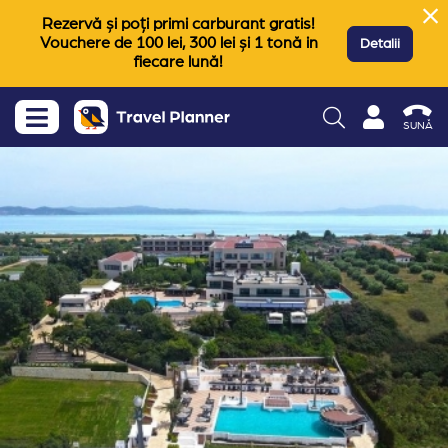
Rezervă și poți primi carburant gratis!
Vouchere de 100 lei, 300 lei și 1 tonă in
Detalii
fiecare lună!
SUNĂ