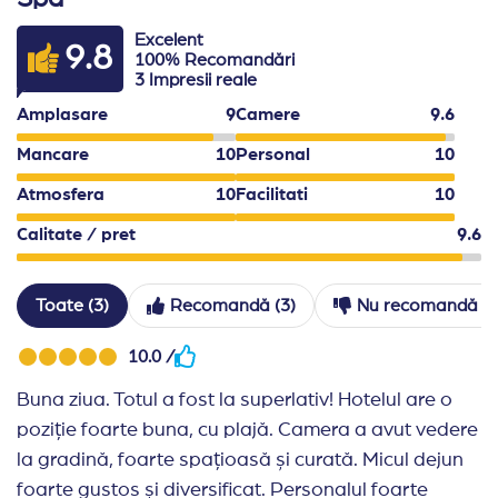
Informatii suplimentare:
Excelent
9.8
100% Recomandări
-Hotelul accepta animalele de companie cu greutatea m
3 Impresii reale
*stapanii de animalute se pot caza in cateva camere s
Amplasare
9
Camere
9.6
Mancare
10
Personal
10
-Fumatul este interzis in lobby, restaurante, baruri sa
Atmosfera
10
Facilitati
10
-Check-in la ora 14:00, check-out pana la ora 11:00.
Calitate / pret
9.6
-Sezlongurile nu pot fi rezervate in avans.
-Nu este permisa iesirea din restaurante cu mancare s
Toate (3)
Recomandă (3)
Nu recomandă (0
-Un cod vestimentar adecvat este obligatoriu in restau
-Hotelul isi rezerva dreptul de a modifica programul res
10.0 /
Buna ziua. Totul a fost la superlativ! Hotelul are o
poziție foarte buna, cu plajă. Camera a avut vedere
la gradină, foarte spațioasă și curată. Micul dejun
foarte gustos și diversificat. Personalul foarte