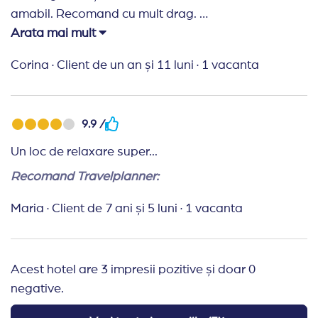
amabil. Recomand cu mult drag.
Arata mai mult
Recomand Travelplanner:
Recomand cu încredere
aceasta agentie de turism. Sunt organizați și
Corina
·
Client de un an și 11 luni
·
1 vacanta
profesionisti. Va multumesc pentru serviciile oferite!
9.9 /
Un loc de relaxare super...
Recomand Travelplanner:
Maria
·
Client de 7 ani și 5 luni
·
1 vacanta
Acest hotel are 3 impresii pozitive și doar 0
negative.