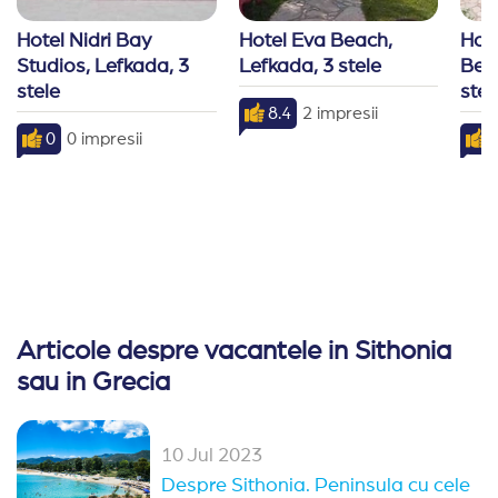
-Fumatul este interzis in lobby, restaurante, baruri sa
-Check-in la ora 14:00, check-out pana la ora 11:00.
Hotel Nidri Bay 
Hotel Eva Beach, 
Hote
-Sezlongurile nu pot fi rezervate in avans.
Studios, Lefkada, 3 
Lefkada, 3 stele
Beac
-Hotelul isi rezerva dreptul de a modifica programul res
stele
stel
8.4
2 impresii
0
0 impresii
9
Articole despre vacantele in Sithonia
sau in Grecia
10 Jul 2023
Despre Sithonia. Peninsula cu cele