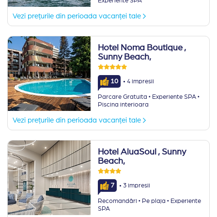
Experiente SPA
Vezi prețurile din perioada vacanței tale
Hotel Noma Boutique
,
Sunny Beach,
·
10
4 impresii
·
·
Parcare Gratuita
Experiente SPA
Piscina interioara
Vezi prețurile din perioada vacanței tale
Hotel AluaSoul
, Sunny
Beach,
·
7
3 impresii
·
·
Recomandări
Pe plaja
Experiente
SPA