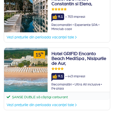
Constantin si Elena,
·
9.1
703 impresii
·
·
Recomandări
Experiente SPA
Miniclub copii
Vezi prețurile din perioada vacanței tale
Hotel GRIFID Encanto
%
15
Beach MediSpa
, Nisipurile
de Aur,
·
9.1
443 impresii
·
·
Recomandări
Ultra All inclusive
Pe plaja
ȘANSE DUBLE să câștigi carburant
Vezi prețurile din perioada vacanței tale