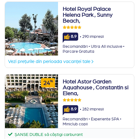
Hotel Royal Palace
Helena Park
, Sunny
Beach,
·
8.9
290 impresii
·
·
Recomandări
Ultra All inclusive
Parcare Gratuita
Vezi prețurile din perioada vacanței tale
Hotel Astor Garden
%
24
Aquahouse
, Constantin si
Elena,
·
8.9
282 impresii
·
·
Recomandări
Experiente SPA
Miniclub copii
ȘANSE DUBLE să câștigi carburant