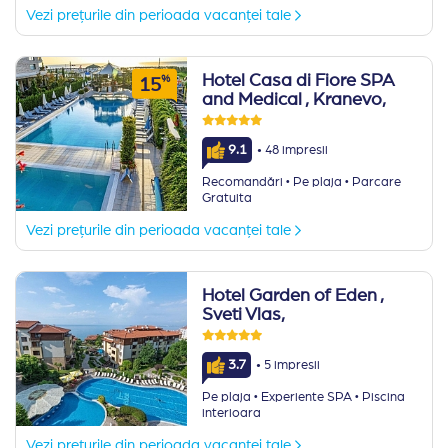
Vezi prețurile din perioada vacanței tale
Hotel Casa di Fiore SPA
%
15
and Medical
, Kranevo,
·
9.1
48 impresii
·
·
Recomandări
Pe plaja
Parcare
Gratuita
Vezi prețurile din perioada vacanței tale
Hotel Garden of Eden
,
Sveti Vlas,
·
3.7
5 impresii
·
·
Pe plaja
Experiente SPA
Piscina
interioara
Vezi prețurile din perioada vacanței tale