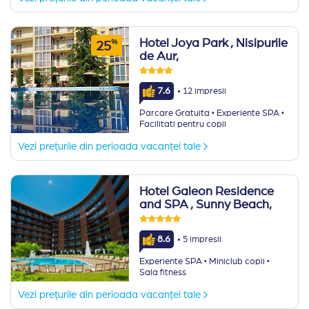
Hotel Joya Park
, Nisipurile
%
25
de Aur,
·
7.6
12 impresii
·
·
Parcare Gratuita
Experiente SPA
Facilitati pentru copii
Vezi prețurile din perioada vacanței tale
Hotel Galeon Residence
and SPA
, Sunny Beach,
·
8.6
5 impresii
·
·
Experiente SPA
Miniclub copii
Sala fitness
Vezi prețurile din perioada vacanței tale