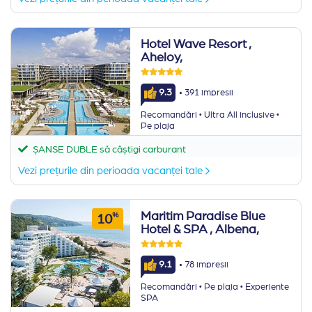
Hotel Wave Resort
,
Aheloy,
·
9.3
391 impresii
·
·
Recomandări
Ultra All inclusive
Pe plaja
ȘANSE DUBLE să câștigi carburant
Vezi prețurile din perioada vacanței tale
Maritim Paradise Blue
%
10
Hotel & SPA
, Albena,
·
9.1
78 impresii
·
·
Recomandări
Pe plaja
Experiente
SPA