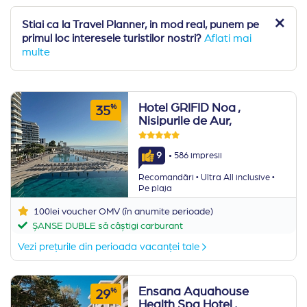
Nisipurile de Aur, Albena, Nessebar etc). Mai jos
Stiai ca la Travel Planner, in mod real, punem pe
puteti alege din selectia noastra de hoteluri cu spa,
primul loc interesele turistilor nostri?
Aflati mai
asa cum le recomanda turistii nostri. 98% dintre ei
multe
s-au intors multumiti din vacanta in Bulgaria.
Hotel GRIFID Noa
,
%
35
Nisipurile de Aur,
·
9
586 impresii
·
·
Recomandări
Ultra All inclusive
Pe plaja
100lei voucher OMV (în anumite perioade)
ȘANSE DUBLE să câștigi carburant
Vezi prețurile din perioada vacanței tale
Ensana Aquahouse
%
29
Health Spa Hotel
,