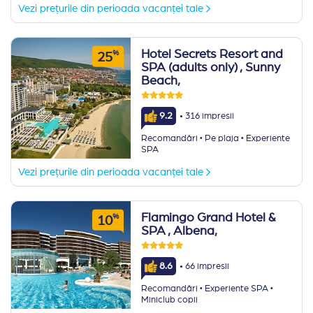
Vezi prețurile din perioada vacanței tale
Hotel Secrets Resort and
%
25
SPA (adults only)
, Sunny
Beach,
·
9.2
316 impresii
·
·
Recomandări
Pe plaja
Experiente
SPA
Vezi prețurile din perioada vacanței tale
Flamingo Grand Hotel &
%
10
SPA
, Albena,
·
8.6
66 impresii
·
·
Recomandări
Experiente SPA
Miniclub copii