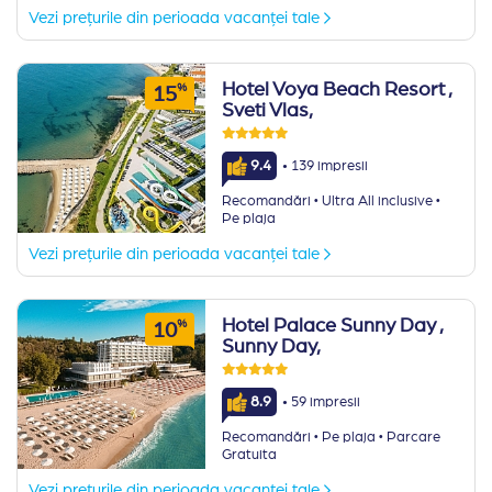
Vezi prețurile din perioada vacanței tale
Hotel Voya Beach Resort
,
%
15
Sveti Vlas,
·
9.4
139 impresii
·
·
Recomandări
Ultra All inclusive
Pe plaja
Vezi prețurile din perioada vacanței tale
Hotel Palace Sunny Day
,
%
10
Sunny Day,
·
8.9
59 impresii
·
·
Recomandări
Pe plaja
Parcare
Gratuita
Vezi prețurile din perioada vacanței tale