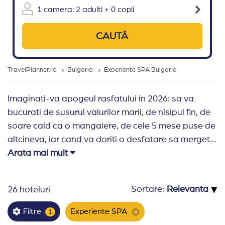
1 camera: 2 adulti + 0 copii
CAUTĂ
TravelPlanner.ro
Bulgaria
Experiente SPA Bulgaria
Imaginati-va apogeul rasfatului in 2026: sa va
bucurati de susurul valurilor marii, de nisipul fin, de
soare cald ca o mangaiere, de cele 5 mese puse de
altcineva, iar cand va doriti o desfatare sa mergeti
la spa. Nu e imaginatie este oferta noastra de
Arata mai mult
vacanta in Bulgaria la hoteluri de 5* all -inclusive
care ofera clientilor pachete de spa. Toate
▾
Sortare:
26 hoteluri
sejururile din portofoliu sunt all-inclusive cu
specificul unitatii de cazare, in toate statiunile de pe
Experiente SPA
Filtre
1
×
litoralul din Bulgaria (Sunny Beach, Albena,