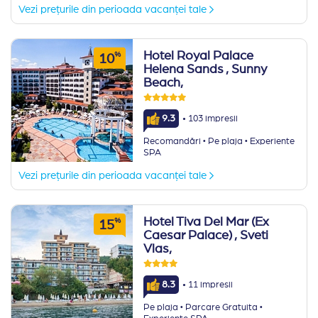
Vezi prețurile din perioada vacanței tale
Hotel Royal Palace
%
10
Helena Sands
, Sunny
Beach,
·
9.3
103 impresii
·
·
Recomandări
Pe plaja
Experiente
SPA
Vezi prețurile din perioada vacanței tale
Hotel Tiva Del Mar (Ex
%
15
Caesar Palace)
, Sveti
Vlas,
·
8.3
11 impresii
·
·
Pe plaja
Parcare Gratuita