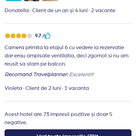
Nu este permisa iesirea din restaurante cu 
Un cod vestimentar adecvat este obligatoriu
Donatella
·
Client de un an și 4 luni
·
2 vacante
Hotelul isi rezerva dreptul de a modifica pro
Turism sustenabil:
Hotelul se concentreaza pe inte
9.7 /
Camera primita la etajul 6 cu vedere la rezervatie
dar erau amplsate ventilatia, deci zgomot si nu am
reusit sa stam pe balcon.
Recomand Travelplanner:
Excelent!!!
Violeta
·
Client de 2 luni
·
1 vacanta
Acest hotel are 73 impresii pozitive și doar 5
negative.