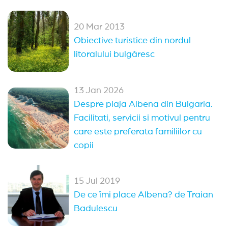
Oferte Rusalii Bulgaria
20 Mar 2013
Oferte 1 mai Kranevo
Paste Bulgaria
Obiective turistice din nordul
All Inclusive Bulgaria
litoralului bulgăresc
Alte statiuni in Bulgaria
13 Jan 2026
Sozopol
Kranevo
Duni
Pomorie
Despre plaja Albena din Bulgaria.
Facilitati, servicii si motivul pentru
Obzor
Elenite
Nessebar
Arkutino
care este preferata familiilor cu
Sveti Vlas
Balchik
Balchik
(14)
copii
Sveti Vlas
(13)
Nessebar
(11)
Sozopol
(9)
15 Jul 2019
Pomorie
(4)
Sunny Day
(2)
Arkutino
(2)
De ce îmi place Albena? de Traian
Badulescu