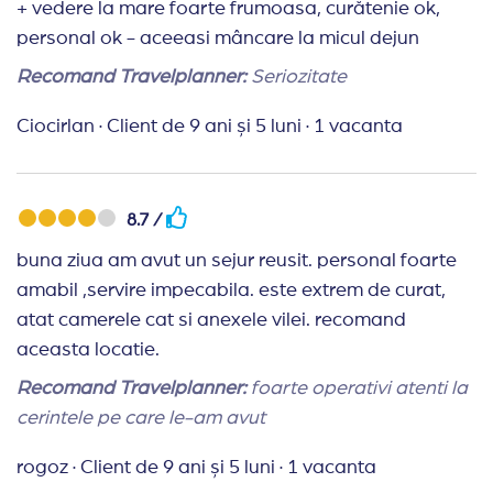
gauri de rugina). Piscina - foarte curata și apa
+ vedere la mare foarte frumoasa, curătenie ok,
călduță. Avea program pana la 21 dar nu te oprea
personal ok - aceeasi mâncare la micul dejun
nimeni sa faci baie și mai târziu. Asta era un plus
Recomand Travelplanner:
Seriozitate
dar un mare minus pentru cei cu dormitoare pe
partea aia ca era gălăgie în unele nopți. Piscina are
Ciocirlan
·
Client de 9 ani și 5 luni
·
1 vacanta
și o trambulina - deci săriturile sunt permise.
Camera : spațioasă, luminoasa și nu foarte
călduroasa (nu am cumpărat ac- acesta nu e gratis
8.7 /
costa 5€ pe zi). În camera sunt suficiente locuri de
buna ziua am avut un sejur reusit. personal foarte
depozitare, o plita și o chiuveta, 2 pahare, un
amabil ,servire impecabila. este extrem de curat,
frigider mic, Baia mica dar suficienta (cu geam spre
atat camerele cat si anexele vilei. recomand
exterior), un TV plasma, uscător de par. Fiecare
aceasta locatie.
camera are o mica terasa cu o măsuță și câteva
Recomand Travelplanner:
foarte operativi atenti la
scaune. Unele au chiar și câteva frânghii ca sa ți pui
cerintele pe care le-am avut
chestii la uscat. Curățenia în camere : la noi a cam
lipsit. Doamna venea o zi da, una nu în timpul
rogoz
·
Client de 9 ani și 5 luni
·
1 vacanta
prânzului (ora 13:00) când copilul dormea deci nu