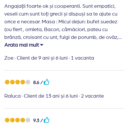
Angajații foarte ok și cooperanti. Sunt empatici,
veseli cum sunt toți grecii și dispuși sa te ajute cu
orice e necesar. Masa : Micul dejun: bufet suedez
(ou fiert , omleta, Bacon, cârnăciori, pateu cu
brânză, croisant cu unt, fulgi de porumb, de ovăz,
iaurt, croisant cu unt, cașcaval, brânză, roșie, 2
Arata mai mult
mezeluri, dulceață, gogoși și chec) același în fiecare
Zoe
·
Client de 9 ani și 6 luni
·
1 vacanta
zi. Băuturi : suc rosu și galben, apa, cafea și lapte.
Cina - meniu fix (uneori și fără carne), dar mereu
primeai desert (o seara pepene, una o prăjiturică
8.6 /
mică). Apa sau orice altceva la cina era contra cost
Curtea foarte mare, umbrita de măslini, curata și
Raluca
·
Client de 13 ani și 6 luni
·
2 vacante
bine îngrijită cu o panorama frumoasa asupra
mării. Locul de joaca : un leagăn de bebe mare (nu
are opritor intre picioare) și unul de copil, un
9.3 /
balansoar și un tobogan (nu l recomand - avea