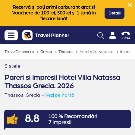
Rezervă și poți primi carburant gratis!
Vouchere de 100 lei, 300 lei și 1 tonă in
Detalii
fiecare lună!
SUNĂ
TravelPlanner.ro
Grecia
Thassos
Hotel Villa Natassa
Impresii
3 stele
Pareri si impresii Hotel Villa Natassa
Thassos Grecia. 2026
Thassos,
Grecia
-
Vezi pe hartă
8.8
100 % Recomandări
7 impresii