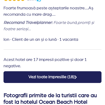
check in legat de vederea din camera si am primit
Foarte frumoasă peste așteptarile noastre....Aș
consiliere din partea agenției. Din fericire s-a
recomanda cu mare drag....
rezolvat la receptie si nu a fost nevoie de alte
diligente din partea agenției dar mi- a plăcut ca am
Recomand Travelplanner:
Foarte bună,promți și
avut o comunicare buna cu agenția.
foatre serioși...
Ion
·
Client de un an și o lună
·
1 vacanta
Acest hotel are 17 impresii pozitive și doar 1
negative.
Vezi toate impresiile (
18
)
Fotografii primite de la turistii care au
fost la hotelul Ocean Beach Hotel