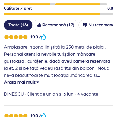
Calitate / pret
8.8
Toate (18)
Recomandă (17)
Nu recomandă 
10.0 /
Amplasare in zona liniștită la 250 metri de plaja .
Personal atent la nevoile turiștilor, mâncare
gustoasa , curățenie, dacă aveți camera rezervata
la et. 2 si pe față vedeți răsăritul din balcon . Noua
ne-a plăcut foarte mult locația ,mâncarea si
personalul. Parcarea este gratuita si se face intr- o
Arata mai mult
livada de maslini superba. Piscina este curata si
DINESCU
·
Client de un an și 6 luni
·
4 vacante
incapatoare. Speram sa revenim si alta data.
Mulțumim agenției pentru asistenta.
Recomand Travelplanner:
Am avut o problema la
10.0 /