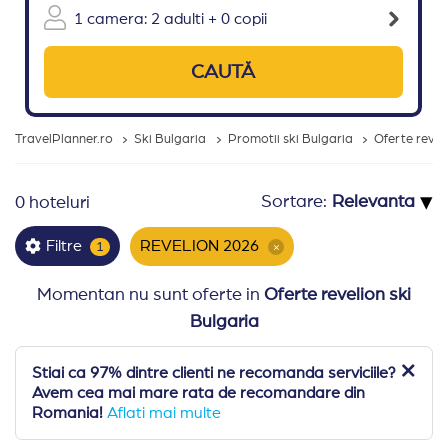
1 camera: 2 adulti + 0 copii
CAUTĂ
TravelPlanner.ro
Ski Bulgaria
Promotii ski Bulgaria
Oferte revel
▾
Sortare:
0 hoteluri
REVELION 2026
Filtre
1
×
Momentan nu sunt oferte in
Oferte revelion ski
Bulgaria
Stiai ca 97% dintre clienti ne recomanda serviciile?
Avem cea mai mare rata de recomandare din
Romania!
Aflati mai multe