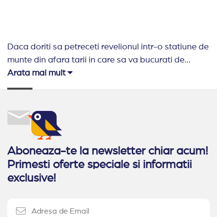
Daca doriti sa petreceti revelionul intr-o statiune de
munte din afara tarii in care sa va bucurati de
zapada si paduri de pin, sau daca asteptati cu
Arata mai mult
nerabdare sa porniti la ski sau snowboard, ofertele
de cazare din statiunile de ski din Bulgaria va
asteapta cu oferte avantajoase. Alegeti tipul de
cazare preferat si oferta promotionala care vi se
potriveste
Aboneaza-te la newsletter chiar acum!
Primesti oferte speciale si informatii
exclusive!