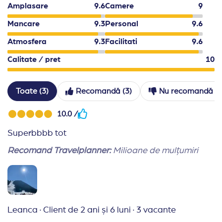
Amplasare
9.6
Camere
9
In functie de conditiile meteo sau de capacitatea de c
Mancare
9.3
Personal
9.6
Atmosfera
9.3
Facilitati
9.6
Calitate / pret
10
Toate (3)
Recomandă (3)
Nu recomandă (0
10.0 /
Superbbbb tot
Recomand Travelplanner:
Milioane de mulțumiri
Leanca
·
Client de 2 ani și 6 luni
·
3 vacante