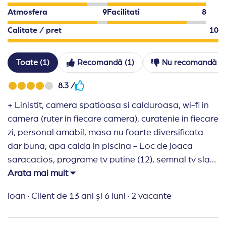
Este inclus:
Mic dejun tip bufet /07:30 – 10:00/ - o var
Atmosfera
9
Facilitati
8
Nu este inclus:
Check-out târziu/check-in devreme, în 
Calitate / pret
10
Toate (1)
Recomandă (1)
Nu recomandă (0
8.3 /
+ Linistit, camera spatioasa si calduroasa, wi-fi in
camera (ruter in fiecare camera), curatenie in fiecare
zi, personal amabil, masa nu foarte diversificata
dar buna, apa calda in piscina - Loc de joaca
saracacios, programe tv putine (12), semnal tv slab,
piscina mica, lipsa skibuss
Arata mai mult
Recomand Travelplanner:
Raspuns prompt,
Ioan
·
Client de 13 ani și 6 luni
·
2 vacante
amabilitate, oferte conform cerintelor, comunicare
online, acest chestionar demonstreaza