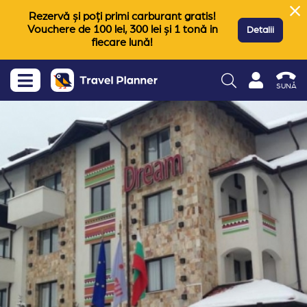
Rezervă și poți primi carburant gratis!
Vouchere de 100 lei, 300 lei și 1 tonă in
Detalii
fiecare lună!
SUNĂ