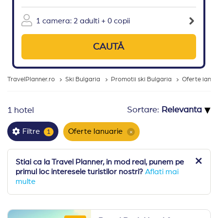
1 camera: 2 adulti + 0 copii
CAUTĂ
TravelPlanner.ro
Ski Bulgaria
Promotii ski Bulgaria
Oferte ianua
▾
Sortare:
1 hotel
Oferte Ianuarie
Filtre
1
×
Stiai ca la Travel Planner, in mod real, punem pe
primul loc interesele turistilor nostri?
Aflati mai
multe