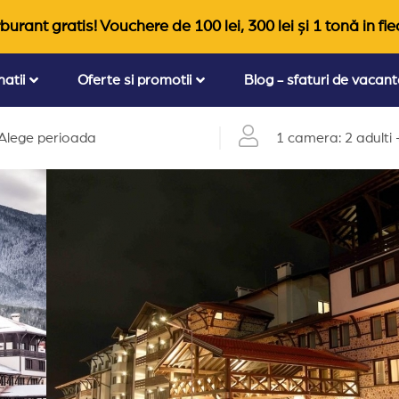
burant gratis! Vouchere de 100 lei, 300 lei și 1 tonă in fie
natii
Oferte si promotii
Blog - sfaturi de vacan
Alege perioada
1 camera: 2 adulti +