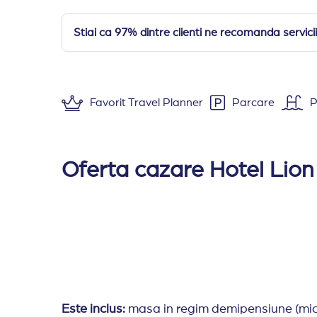
Stiai ca 97% dintre clienti ne recomanda serv
Favorit Travel Planner
Parcare
P
Camere
: Hotel Lion Bansko este format dintr
Dotarile camerelor includ aer conditionat cen
Oferta cazare Hotel Lion
Camera economy
se afla la parter si 
Camera dubla
(aprox 25 mp) doua paturi
Family Room
(aprox 30 mp) o camera sp
Apartament
(aprox 40 mp) un dormitor 
Servicii / facilitati
: receptie 24 h, biliard, spa
SPA:
piscina interioara, sala de fitness, sau
Este inclus:
masa in regim demipensiune (mic de