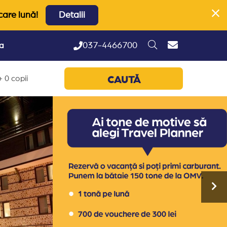
care lună!
Detalii
037-4466700
ta
 0 copii
CAUTĂ