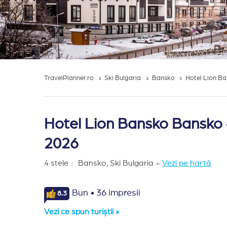
TravelPlanner.ro
Ski Bulgaria
Bansko
Hotel Lion B
Hotel Lion Bansko Bansko -
2026
4 stele
Bansko,
Ski Bulgaria
-
Vezi pe hartă
·
Bun
36 impresii
8.3
Vezi ce spun turiștii »