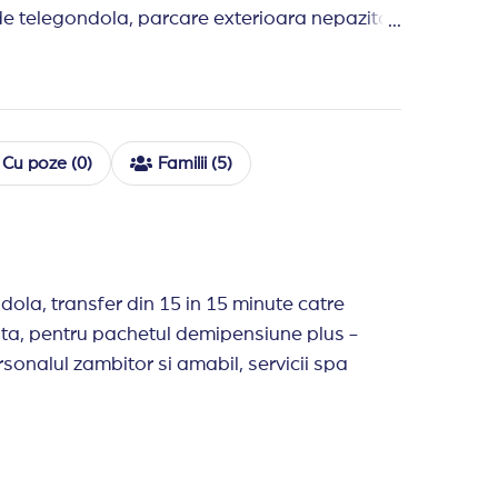
e de telegondola, parcare exterioara nepazita
chipamente: internet wireless, sistem audio cu microfon
aurant.
Cu poze (0)
Familii (5)
 la cina de Revelion
la cina de Craciun
 (gratuit).
ola, transfer din 15 in 15 minute catre
ta, pentru pachetul demipensiune plus -
 prețul parcării în orice moment.
ersonalul zambitor si amabil, servicii spa
e de disponibilitate.