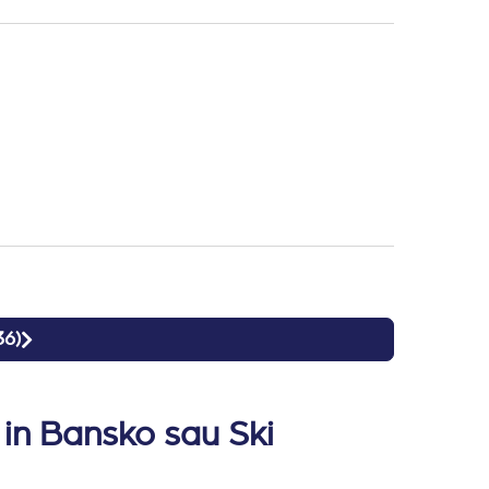
il.
ficari.
36
)
 in Bansko sau Ski