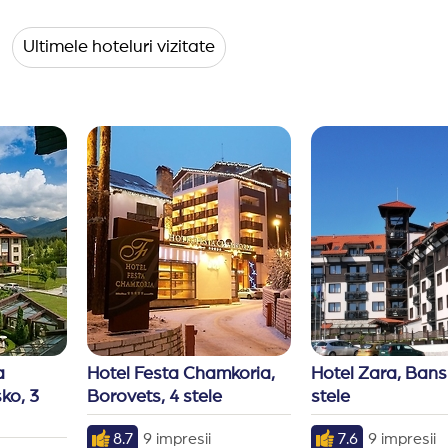
Ultimele hoteluri vizitate
 
Hotel Festa Chamkoria, 
Hotel Zara, Bansk
o, 3 
Borovets, 4 stele
stele
8.7
9 impresii
7.6
9 impresii