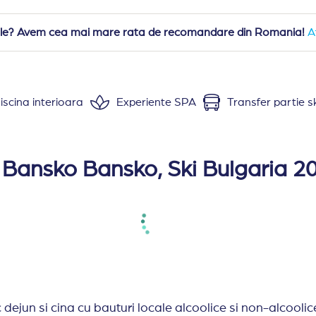
iciile? Avem cea mai mare rata de recomandare din Romania!
A
iscina interioara
Experiente SPA
Transfer partie sk
-o cladire cu 6 etaje si 2 corpuri, 4 lifturi, oferind caz
tralizat, acces internet wireless, baie cu cada, uscator 
 Bansko Bansko, Ski Bulgaria 2
au tavan inclinat, nu au balcon, paturi twin si pat supl
 single sau un pat dublu si un pat suplimentar - fotol
atioasa, pat dublu si o canapea extensibila.Nu toate 
cu doua paturi sau pat dublu. camera de zi cu canapea 
latorie/curatatorie, acces internet wireless, seif, schimb 
na, baie de aburi. Contra cost: masaj.
jun si cina cu bauturi locale alcoolice si non-alcoolice 