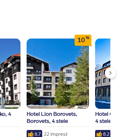
%
10
o, 4 
Hotel Lion Borovets, 
Hotel Gardenia, 
Borovets, 4 stele
4 stele
8.7
22 impresii
8.2
19 impresii