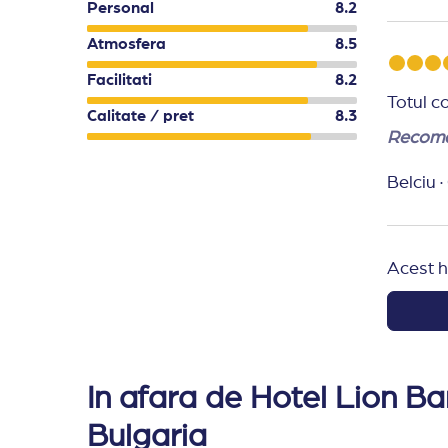
Personal
8.2
Hotelul isi rezerva dreptul de a efectua modific
Atmosfera
8.5
In functie de conditiile meteo sau de capaci
Facilitati
8.2
Totul c
Calitate / pret
8.3
Recoma
Belciu
·
Acest h
In afara de Hotel Lion Ba
Bulgaria