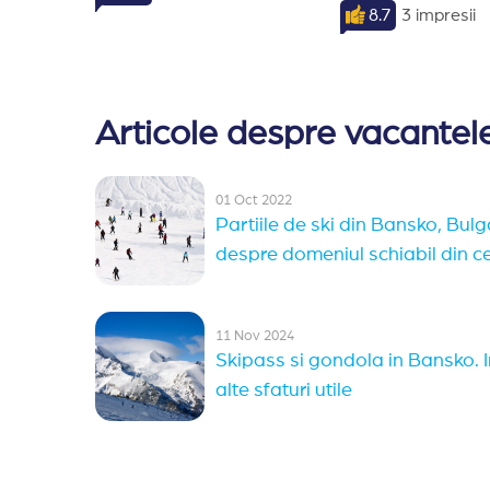
8.7
3 impresii
Articole despre vacantele
01 Oct 2022
Partiile de ski din Bansko, Bulga
despre domeniul schiabil din 
11 Nov 2024
Skipass si gondola in Bansko. I
alte sfaturi utile