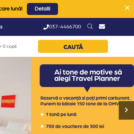
care lună!
Detalii
037-4466700
ta
 0 copii
CAUTĂ