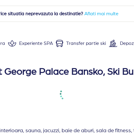
rice situatia neprevazuta la destinatie?
Aflati mai multe
ara
Experiente SPA
Transfer partie ski
Depozi
truit in 2007, renovat in 2022, compus din 7 cladiri, c
ctrica, cuptor, frigider, fierbator electric, tacamuri, oal
t George Palace Bansko, Ski Bu
separate/pat matrimonial
7 mp) camera de zi si un dormitor separat, doua patur
 53-65 mp) camera de zi si doua dormitoare separate,
2-100 mp) camera de zi si doua dormitoare separate, 
u persoanele cu mobilitate redusa. O camera adaptata pe
e publice, schimb valutar, seif (la receptie), room service
interioara, sauna, jacuzzi, baie de aburi, sala de fitnes