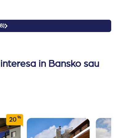
il.
icari.
8
)
 interesa in Bansko sau
%
20