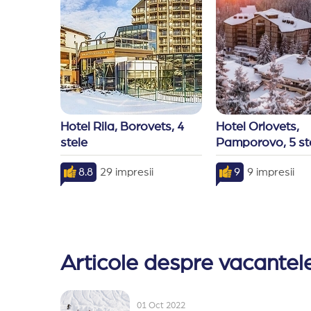
Hotel Rila, Borovets, 4 
Hotel Orlovets, 
stele
Pamporovo, 5 st
8.8
29 impresii
9
9 impresii
Articole despre vacantele
01 Oct 2022