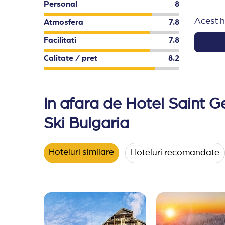
Personal
8
Hotelul isi rezerva dreptul de a efectua modific
Acest h
Atmosfera
7.8
In functie de conditiile meteo sau de capacit
Facilitati
7.8
Calitate / pret
8.2
In afara de Hotel Saint G
Ski Bulgaria
Hoteluri similare
Hoteluri recomandate