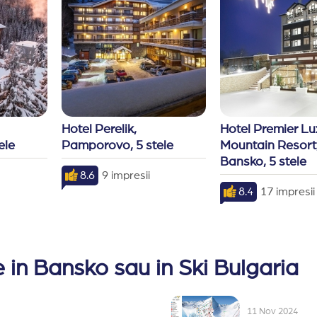
Hotel Perelik, 
Hotel Premier Lux
ele
Pamporovo, 5 stele
Mountain Resort,
Bansko, 5 stele
8.6
9 impresii
8.4
17 impresii
 in Bansko sau in Ski Bulgaria
11 Nov 2024