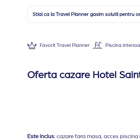
Stiai ca la Travel Planner gasim solutii pentru o
Favorit Travel Planner
Piscina interio
Cazare:
: Hotel Saint George Palace este cons
Dotarile camerelor includ: chicineta (plita ele
Oferta cazare Hotel Sain
Studio
(aprox 30-45 mp) doua paturi 
Apartament cu un dormitor
(aprox 45-5
Apartament cu doua dormitoare
(aprox
Apartament cu trei dormitoare
(aprox 7
Infrastructura hotelului este adaptata pentr
Facilitati / servicii
: aer conditionat in locuril
Este inclus
: cazare fara masa, acces piscina 