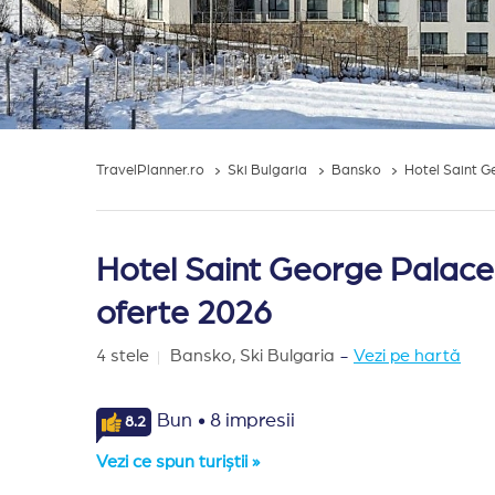
TravelPlanner.ro
Ski Bulgaria
Bansko
Hotel Saint 
Hotel Saint George Palace 
oferte 2026
4 stele
Bansko,
Ski Bulgaria
-
Vezi pe hartă
·
Bun
8 impresii
8.2
Vezi ce spun turiștii »