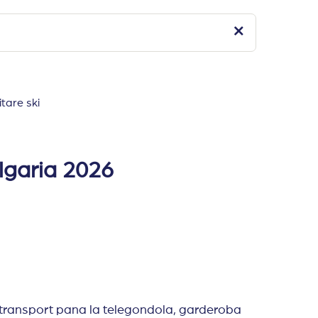
tare ski
u cate 4/5 etaje, deservite de 7 lifturi si ofera caza
e, tigai), baie cu dus/cada, acces internet wireless, TV, ba
lgaria 2026
i separate/pat matrimonial.
 doua paturi separate /pat matrimonial.
doua paturi separate /pat matrimonial.
ntru persoanele cu dizabilitati.
, acces internet wireless, fier de calcat, sala de interne
s, transport pana la telegondola, garderoba