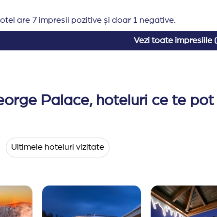
ari asupra serviciilor oferite, fara o notificare in prealab
otel are 7 impresii pozitive și doar 1 negative.
atea de cazare anumite anumite servicii pot suferi modif
Vezi toate impresiile (
eorge Palace, hoteluri ce te pot
Ultimele hoteluri vizitate