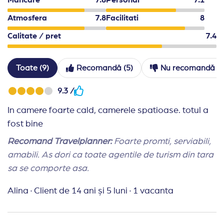
Sunt permise cainii cu greutatea de pana la 10 kg, cu s
Atmosfera
7.8
Facilitati
8
Solicitarile pentru check-in inainte de ora 15:00 si che
Calitate / pret
7.4
Hotelul isi rezerva dreptul de a efectua modificari asupra
In functie de conditiile meteo sau de capacitatea de c
Toate (9)
Recomandă (5)
Nu recomandă (4
9.3 /
In camere foarte cald, camerele spatioase. totul a
fost bine
Recomand Travelplanner:
Foarte promti, serviabili,
amabili. As dori ca toate agentile de turism din tara
sa se comporte asa.
Alina
·
Client de 14 ani și 5 luni
·
1 vacanta