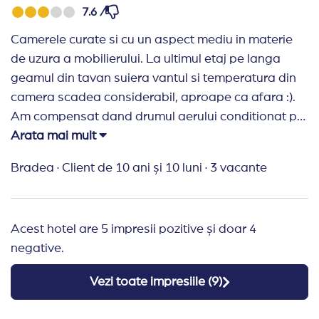
7.6 /
Camerele curate si cu un aspect mediu in materie
de uzura a mobilierului. La ultimul etaj pe langa
geamul din tavan suiera vantul si temperatura din
camera scadea considerabil, aproape ca afara :).
Am compensat dand drumul aerului conditionat pe
cald - 32 grade. Mancarea ok. Piscina dubioasa-
Arata mai mult
avea clor in ea de te usturau ochii stand pe sezlong.
Bradea
·
Client de 10 ani și 10 luni
·
3 vacante
Apoi fetele au luat din apa piscinei ceva bacterie si
s-au ales cu secretii intime aiurea- mancarime si
neplaceri, drumuri, analize samd. Sauna umeda-
Acest hotel are 5 impresii pozitive și doar 4
slaba, o glumitza. Locatia fata de gondola e
negative.
rezonabile. Au shuttle bus care isi face treaba ok.
Parcarea- un coleg si-a gasit masina zgariata
Vezi toate impresiile (
9
)
nasol fix sub camere si nu a putut vedea cine a
comis-o.... Au si locuri de parcare langa