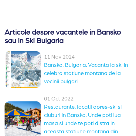
proprietate, pe un teren viran. Deci se gasesc locuri
si cd e full house. Personalul in general amabil. O
tipa de la receptie a fost mai sictirita/obosita pe
alocuri - adica am cerut pachete pt partie sa
Articole despre vacantele in Bansko
plecam la ora 7 am si cauta motive sa nu mai se
sau in Ski Bulgaria
duca ea sa comande la bucatarie si sa ne
descurcam cu ce avem. Alti doi receptionezi, unul
11 Nov 2024
chinez tanar, au fost ok! Trebuie sa mentionez ca
Bansko, Bulgaria. Vacanta la ski in
NU au cafea!!! nu au niciun automat de cafea
celebra statiune montana de la
macar in holul hotelului! la mic dejun au numa Ness
vecinii bulgari
!nu cafea! Coada aceea de la baza- din Bansko -
daca ajungi sa stai la ea, iti da totul peste cap! NU
01 Oct 2022
cred ca te mai duci vreodata in Bansko! Stai cu
Restaurante, locatii apres-ski si
orele la coada si copiii se topesc langa tine....
cluburi in Bansko. Unde poti lua
Restaurantele din statiune, majoritatea, is faine.
masa si unde te poti distra in
Drumul pana in Bansko e destupat, mare parte
aceasta statiune montana din
autostrada, blocajul e la pod la Giurgiu-Ruse.