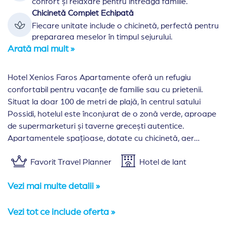
confort și relaxare pentru întreaga familie.
Chicinetă Complet Echipată
Fiecare unitate include o chicinetă, perfectă pentru
prepararea meselor în timpul sejurului.
Arată mai mult »
Hotel Xenios Faros Apartamente oferă un refugiu
confortabil pentru vacanțe de familie sau cu prietenii.
Situat la doar 100 de metri de plajă, în centrul satului
Possidi, hotelul este înconjurat de o zonă verde, aproape
de supermarketuri și taverne grecești autentice.
Apartamentele spațioase, dotate cu chicinetă, aer
condiționat și balcon, promit o ședere relaxantă și
Favorit Travel Planner
Hotel de lant
plăcută.
Vezi mai multe detalii »
Vezi tot ce include oferta »