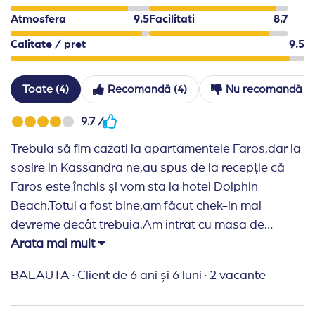
Atmosfera
9.5
Facilitati
8.7
Calitate / pret
9.5
Toate (4)
Recomandă (4)
Nu recomandă (0
9.7 /
Trebuia să fim cazati la apartamentele Faros,dar la
sosire in Kassandra ne,au spus de la recepție că
Faros este închis și vom sta la hotel Dolphin
Beach.Totul a fost bine,am făcut chek-in mai
devreme decât trebuia.Am intrat cu masa de
prânz,am mers apoi la plaja,a fost totul bine încă
Arata mai mult
din prima zi.Am fost primii clienți ajunși la hotel
BALAUTA
·
Client de 6 ani și 6 luni
·
2 vacante
pe1iulie,apoi au început să mai vina.Personalul
este destul de drăguț,am avut ceva probleme la