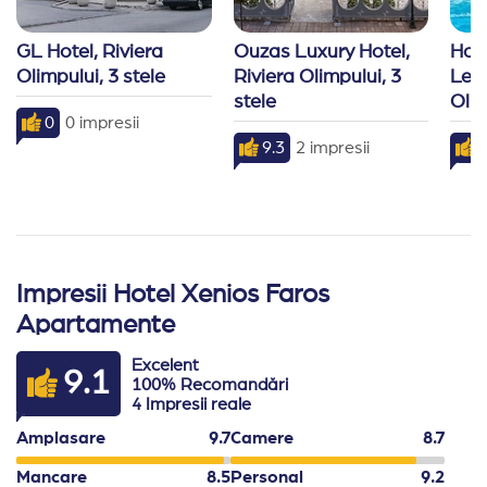
-Nu este permisa iesirea din restaurante cu mancare s
GL Hotel, Riviera 
Ouzas Luxury Hotel, 
Hote
-Un cod vestimentar adecvat este obligatoriu in restau
Olimpului, 3 stele
Riviera Olimpului, 3 
Leis
-Hotelul isi rezerva dreptul de a modifica programul res
stele
Olim
0
0 impresii
9.3
2 impresii
7
Impresii Hotel Xenios Faros
Apartamente
Excelent
9.1
100% Recomandări
4 Impresii reale
Amplasare
9.7
Camere
8.7
Mancare
8.5
Personal
9.2