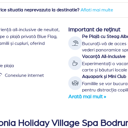
rice situatia neprevazuta la destinatie?
Aflati mai multe
Important de reținut
ență all-inclusive de neuitat,
 pe o plajă privată Blue Flag,
Pe Plajă cu Steag Alb
ilii și cupluri, oferind
Bucurați-vă de acces d
vederi panoramice spr
Vacanță All-Inclusive
Experimentați o vacan
e plaja
carte și băuturi locale 
Conexiune internet
Aquapark și Mini Club
Familiile se vor bucur
pentru distracția copiil
Arată mai mult »
& Spa se afla 4 km de statiunea Akyarlar, la 8 km de st
umara un total de 381 de camere. Dintre acestea, 5 sunt s
nia Holiday Village Spa Bodru