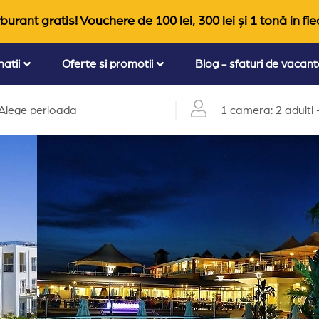
burant gratis! Vouchere de 100 lei, 300 lei și 1 tonă in fie
natii
Oferte si promotii
Blog - sfaturi de vacan
Alege perioada
1 camera: 2 adulti +