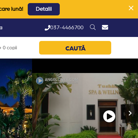
care lună!
Detalii
037-4466700
ta
 0 copii
CAUTĂ