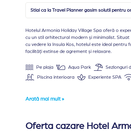
Stiai ca la Travel Planner gasim solutii pentru o
Hotelul Armonia Holiday Village Spa oferă o experi
cu un stil arhitectural modern și minimalist. Situat
cu vedere la Insula Kos, hotelul este ideal pentru fam
facilități extinse de agrement și relaxare.
Pe plaja
Aqua Park
Sezlonguri d
Piscina interioara
Experiente SPA
Arată mai mult »
Amplasare:
Hotelul Armonia Holiday Village 
Cazare:
Corpurile de cazare au cate etaje si n
Oferta cazare Hotel Armo