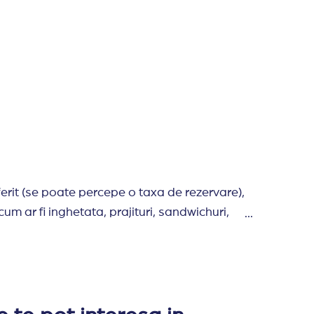
.
utar, magazin de suveniruri, spalatorie, parcare, rent a 
ck bar, lobby bar, Lotus Bbr, Sotto Scala bar, Provezza b
 masa, aerobic, mini golf), sporturi acvatice.
iferit (se poate percepe o taxa de rezervare),
cum ar fi inghetata, prajituri, sandwichuri,
in limita disponbilitatii), sezlonguri si
, sauna, baie de aburi, tratamente de