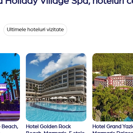
 Holiday Village Spa, hoteluri ce
espre serviciile hotelului:
nimale de companie
baruri sau in camere.
Ultimele hoteluri vizitate
 12:00.
mancare si bauturi.
in restaurante (exclude purtarea de costume de baie, pan
gramul restaurantelor si barurilor fara notificare prealab
 Beach, 
Hotel Golden Rock 
Hotel Grand Yazic