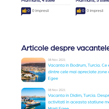
Marmaris, 4 stele
Marmaris, 5 stel
0
0 impresii
0
0 impresii
Articole despre vacantele
08 Nov 2021
Vacanta in Bodrum, Turcia. Ce 
dintre cele mai apreciate zone
Egee
08 Nov 2021
Vacanta in Didim, Turcia. Despre
activitati in aceasta statiune m
Marii Egee