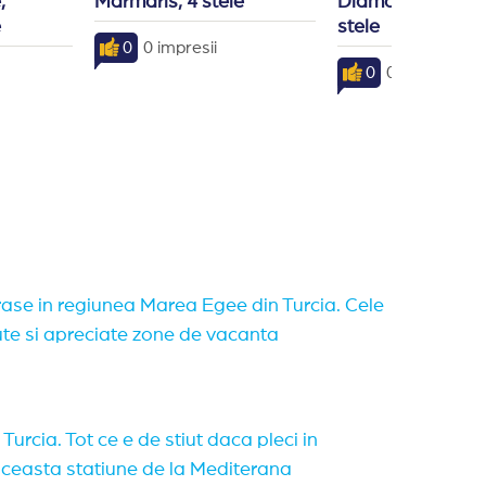
 
Marmaris, 4 stele
Diamond, Marmari
e
stele
0
0 impresii
0
0 impresii
orase in regiunea Marea Egee din Turcia. Cele
te si apreciate zone de vacanta
Turcia. Tot ce e de stiut daca pleci in
aceasta statiune de la Mediterana