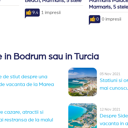
e
Beach, Marmaris, 5 stele
Marmaris Palace,
Marmaris, 5 stel
9.4
1 impresii
0
0 impresii
 in Bodrum sau in Turcia
05 Nov 2021
e de stiut despre una
Statiuni si 
 de vacanta de la Marea
mai cunoscu
12 Nov 2021
 cazare, atractii si
Despre Side 
ai restransa de la malul
vacanta in 