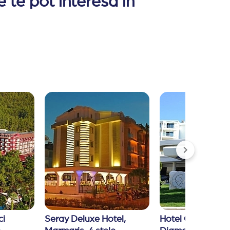
 te pot interesa in
taloni scurti si slapi).
ila.
i 
Seray Deluxe Hotel, 
Hotel Green Natu