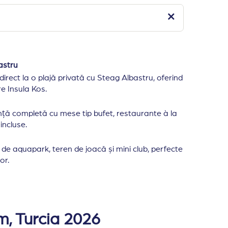
astru
irect la o plajă privată cu Steag Albastru, oferind
e Insula Kos.
ță completă cu mese tip bufet, restaurante à la
incluse.
a de aquapark, teren de joacă și mini club, perfecte
or.
atiunea Turgutreis din peninsula Bodrum, la 24 km de ce
uite deluxe, 8 camere deluxe, 12 suite Junior, 2 suite o
m, Turcia 2026