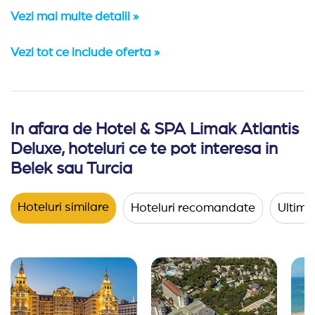
Vezi mai multe detalii »
Vezi tot ce include oferta »
In afara de Hotel & SPA Limak Atlantis
Camere:
Hotelul are in componenta sa 375 de camere d
Deluxe, hoteluri ce te pot interesa in
Facilitati / servicii:
5 piscine exterioare, Aquapark (4 tobog
Belek sau Turcia
Activitati:
sporturi nautice motorizate/nemotorizate,
bi
Hoteluri similare
Hoteluri recomandate
Ultimel
Catering:
restaurant principal PINEA (bufet suedez), L
Spa & Wellness
:
sauna, baie de aburi, baie turceasca,