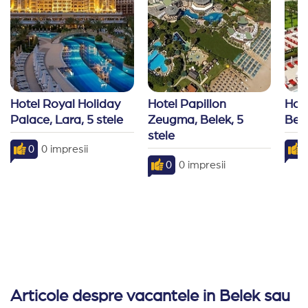
Hotel Royal Holiday 
Hotel Papillon 
Hote
Palace, Lara, 5 stele
Zeugma, Belek, 5 
Bele
stele
0
0 impresii
0
0 impresii
Articole despre vacantele in Belek sau