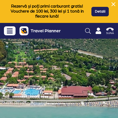
Rezervă și poți primi carburant gratis!
Vouchere de 100 lei, 300 lei și 1 tonă in
Detalii
fiecare lună!
SUNĂ