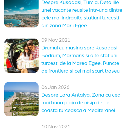
Despre Kusadasi, Turcia. Detaliile
unei vacante reusite intr-una dintre
cele mai indragite statiuni turcesti
din zona Marii Egee
09 Nov 2021
Drumul cu masina spre Kusadasi,
Bodrum, Marmaris si alte statiuni
turcesti de la Marea Egee. Puncte
de frontiera si cel mai scurt traseu
06 Jan 2026
Despre Lara Antalya. Zona cu cea
mai buna plaja de nisip de pe
coasta turceasca a Mediteranei
10 Nov 2021