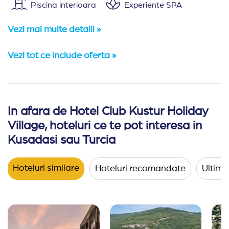
Piscina interioara
Experiente SPA
Vezi mai multe detalii »
Vezi tot ce include oferta »
In afara de Hotel Club Kustur Holiday
Amplasare:
Hotelul Club Kustur Holiday Village se afla
Village, hoteluri ce te pot interesa in
Cazare:
Toate camerele dispun de seif, aer conditiona
Kusadasi sau Turcia
Hotelul Club Kustur are un numar total de 420 de came
Hoteluri similare
Hoteluri recomandate
Ultimel
258 de camere standard (27mp):
alcatuite dintr
Camerele promo
au aceeasi suprafata si facilita
4 camere standard pentru persoanele cu dizabilit
58 camere superior (27 mp):
alcatuite dintr-un pa