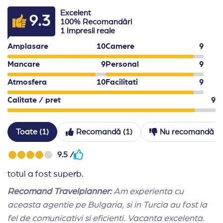
-Check-in la ora 14:00, check-out pana la ora 12:00.
Excelent
9.3
100% Recomandări
-Sezlongurile nu pot fi rezervate in avans.
1 Impresii reale
Amplasare
10
Camere
9
-Nu este permisa iesirea din restaurante cu mancare s
Mancare
9
Personal
9
-Un cod vestimentar adecvat este obligatoriu in resta
Atmosfera
10
Facilitati
9
Calitate / pret
9
Toate (1)
Recomandă (1)
Nu recomandă (0
9.5 /
totul a fost superb.
Recomand Travelplanner:
Am experienta cu
aceasta agentie pe Bulgaria, si in Turcia au fost la
fel de comunicativi si eficienti. Vacanta excelenta.