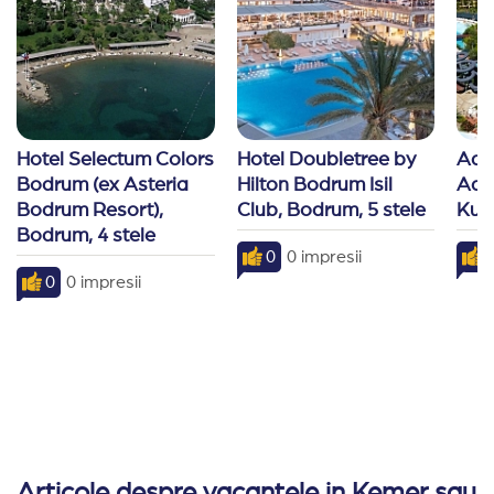
Activitati:
sporturi nautice, scufundari, mini fotbal, vol
SPA:
piscina interioara, baie turceasca, sauna, masaj,
Hotel Selectum Colors 
Hotel Doubletree by 
Aqu
Bodrum (ex Asteria 
Hilton Bodrum Isil 
Aqua
Bodrum Resort), 
Club, Bodrum, 5 stele
Kusa
Bodrum, 4 stele
0
0 impresii
8
0
0 impresii
Articole despre vacantele in Kemer sau