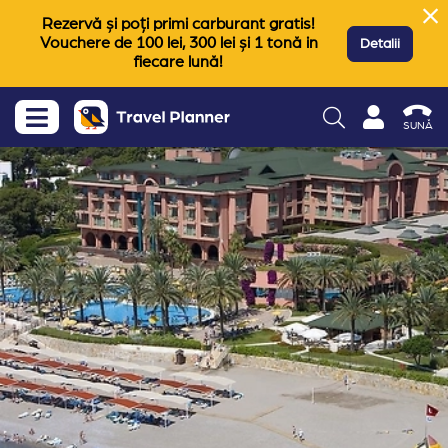
Rezervă și poți primi carburant gratis!
Vouchere de 100 lei, 300 lei și 1 tonă in
Detalii
fiecare lună!
SUNĂ