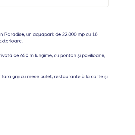
en Paradise, un aquapark de 22.000 mp cu 18
exterioare.
rivată de 650 m lungime, cu ponton și pavilioane,
fără griji cu mese bufet, restaurante à la carte și
azare distribuite in sistem bungalow pe toata suprafata
ionat, seif, baie cu dus, balcon.
 camere duble standard (29 mp) cu vedere partial la mar