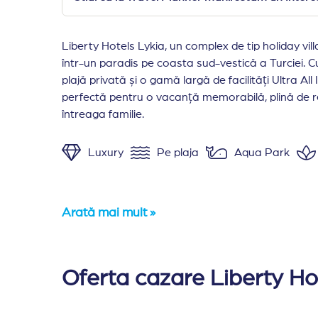
Liberty Hotels Lykia, un complex de tip holiday vil
într-un paradis pe coasta sud-vestică a Turciei. 
plajă privată și o gamă largă de facilități Ultra All 
perfectă pentru o vacanță memorabilă, plină de re
întreaga familie.
Luxury
Pe plaja
Aqua Park
Arată mai mult »
Camere
: Complexul Liberty Hotels Lykia dis
Dotarile camerelor includ: minibar, LCD TV, se
Oferta cazare Liberty Hot
Camere Duble Standard. Sunt 103 camere dubl