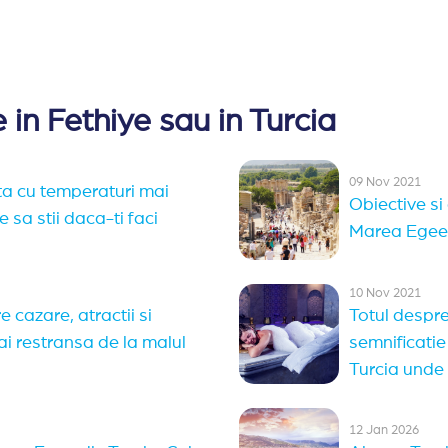
 in Fethiye sau in Turcia
09 Nov 2021
a cu temperaturi mai
Obiective si 
 sa stii daca-ti faci
Marea Egee. 
10 Nov 2021
 cazare, atractii si
Totul despr
ai restransa de la malul
semnificatie 
Turcia unde 
12 Jan 2026