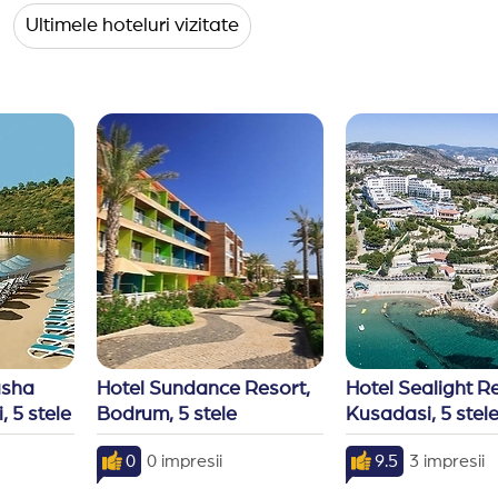
cari asupra serviciilor, fara o notificare in prealabil.
Ultimele hoteluri vizitate
sha 
Hotel Sundance Resort, 
Hotel Sealight Re
 5 stele
Bodrum, 5 stele
Kusadasi, 5 stel
0
0 impresii
9.5
3 impresii