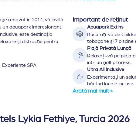
Important de reținut
lage renovat în 2014, vă invită
Cu un aquapark impresionant,
Aquapark Extins
Inclusive, este destinația
Bucurați-vă de Childr
tobogane și 7 piscine 
laxare și distracție pentru
Plajă Privată Lungă
Relaxați-vă pe plaja p
într-un golf pitoresc.
Experiente SPA
Ultra All Inclusive
Experimentați un sejur 
băuturi locale incluse.
Arată mai mult »
pune de 645 de camere ce insumeaza 1938 de locuri de c
t ceai/cafea, acces internet wireless, telefon, aer condit
els Lykia Fethiye, Turcia 2026
e standard (24 mp) cu vedere la gradina/uscat si 32 de