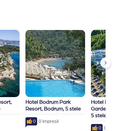
sort, 
Hotel Bodrum Park 
Hotel Hapimag S
e
Resort, Bodrum, 5 stele
Garden Resort, 
5 stele
0
0 impresii
0
0 impresii