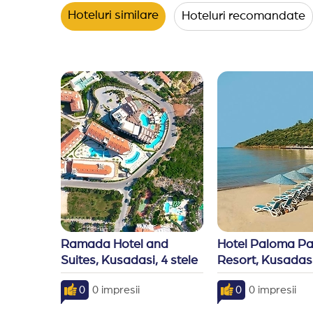
*Hotelul isi rezerva dreptul de a efectua modifi
Hoteluri similare
Hoteluri recomandate
Ramada Hotel and 
Hotel Paloma Pa
Suites, Kusadasi, 4 stele
Resort, Kusadasi,
0
0 impresii
0
0 impresii