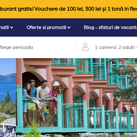
burant gratis! Vouchere de 100 lei, 300 lei și 1 tonă in fie
natii
Oferte si promotii
Blog - sfaturi de vacan
Alege perioada
1 camera: 2 adulti +