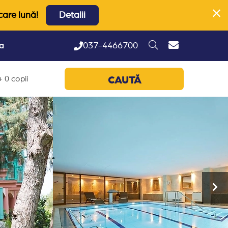
care lună!
Detalii
037-4466700
ta
 0 copii
CAUTĂ