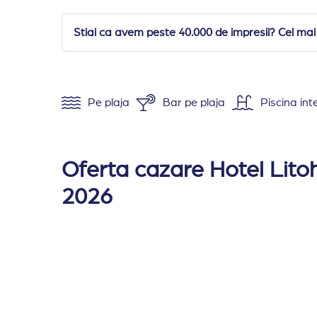
Stiai ca avem peste 40.000 de impresii? Cel mai
Pe plaja
Bar pe plaja
Piscina int
Amplasare:
Litohoro Olympus Resort Villas & 
Cazare:
Hotelul dispune de 31 de unitati de c
Oferta cazare Hotel Lito
Toate camerele dispun de aer conditionat (cal
2026
Tipuri de camera:
Camera dubla standard
(apr
Junior Suite
(aprox 45 mp) consta intr-un
Vip Suite cu piscina privata
(aprox 50 mp
Villa Excutive Vip cu piscina private
(apr
Executive Mediterranean Suite
(aprox 40
Executive Olympus Suites
(aprox 35 mp) 