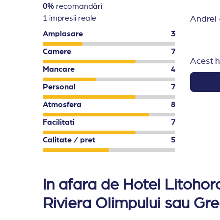
Hoteluri de 3 stele: 5 euro pe camera pe noa
0%
recomandări
1 impresii reale
Hoteluri de 2 stele si 1 stea: 2 euro pe came
Andrei
·
Complexuri de apartamente si studiouri: 2 
Amplasare
3
Cazare in regim self catering si Vile: 15 eur
Camere
7
Hotelurile isi rezerva dreptul de a refuza caz
Acest h
Mancare
4
Personal
7
Atmosfera
8
Facilitati
7
Calitate / pret
5
In afara de Hotel Litohor
Riviera Olimpului sau Gre