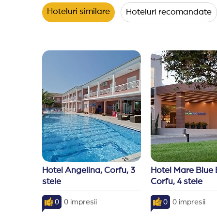
Hoteluri similare
Hoteluri recomandate
Hotel Angelina, Corfu, 3 
Hotel Mare Blue 
stele
Corfu, 4 stele
0
0 impresii
0
0 impresii