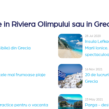
 in Riviera Olimpului sau in Gre
28 Jul 2020
Insula Lefka
bile) din Grecia
Marii Ionice.
spectaculo
16 Nov 2021
cele mai frumoase plaje
20 de lucrur
Grecia
23 May 2021
 practice pentru o vacanta
Parga - dest