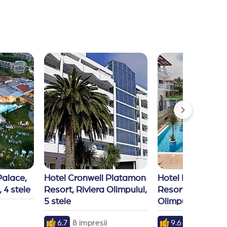
alace, 
Hotel Cronwell Platamon 
Hotel Royal Pala
 4 stele
Resort, Riviera Olimpului, 
Resort & Spa, Riv
5 stele
Olimpului, 4 stele
6.7
8 impresii
9.6
3 impresii