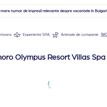
 mare numar de impresii relevante despre vacantele in Bulgari
erioara
Experiente SPA
Animale de companie
SPA este situat in Plaka, la 2 km de statiunea tradition
azare confortabile si spatioase.
horo Olympus Resort Villas Spa 
d/rece), prosoape si papuci, cosmetice de baie, minibar (
ox 25 mp) dispune de un pat dublu sau doua paturi cu p
 dormitor cu zona de living, jacuzzi, semineu, vedere la
) dispune de piscina privata, cada Jacuzzi, semineu, chi
ox 60 mp) dispune de living, dormitor, piscina privata cu
mp) este o suita de lux, dispune de ferestre mari, vede
o suita de lux, dispune de ferestre mari, vedere panora