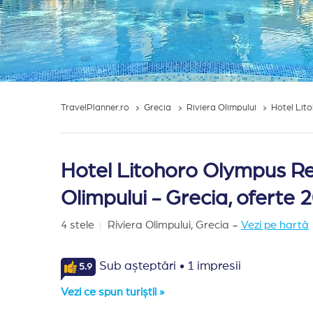
TravelPlanner.ro
Grecia
Riviera Olimpului
Hotel Lit
Hotel Litohoro Olympus Res
Olimpului - Grecia, oferte 
4 stele
Riviera Olimpului,
Grecia
-
Vezi pe hartă
·
Sub așteptări
1 impresii
5.9
Vezi ce spun turiștii »