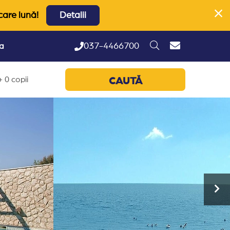
care lună!
Detalii
037-4466700
ta
 0 copii
CAUTĂ