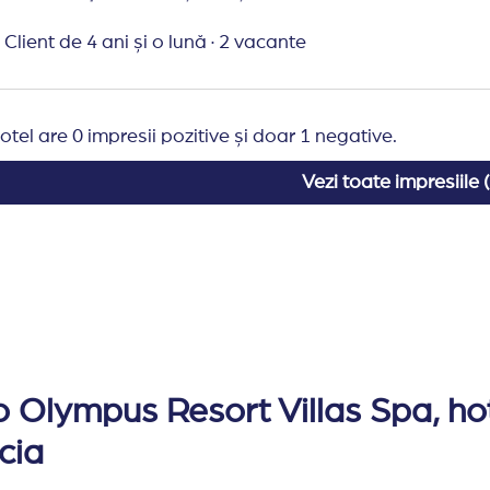
pte
ra pe noapte
Client de 4 ani și o lună
·
2 vacante
euro pe camera pe noapte
o pe camera pe noapte
area turistilor care nu platesc aceasta taxa.
otel are 0 impresii pozitive și doar 1 negative.
Vezi toate impresiile (
o Olympus Resort Villas Spa, hote
cia