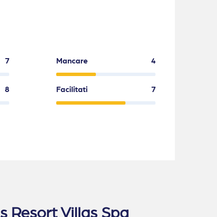
7
Mancare
4
8
Facilitati
7
s Resort Villas Spa