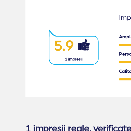
Impr
Ampl
5.9
Pers
1
impresii
Calit
1 impresii reale, verific