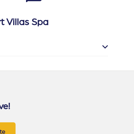
t Villas Spa
ve!
te