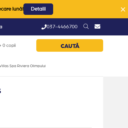
ecare lună!
Detalii
037-4466700
ta
 0 copii
CAUTĂ
illas Spa Riviera Olimpului
s