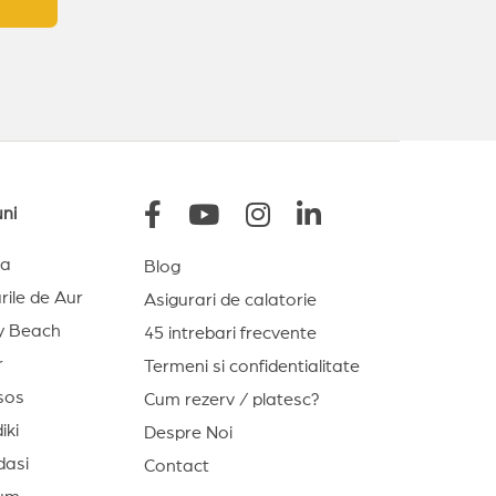
uni
na
Blog
rile de Aur
Asigurari de calatorie
y Beach
45 intrebari frecvente
r
Termeni si confidentialitate
sos
Cum rezerv / platesc?
iki
Despre Noi
dasi
Contact