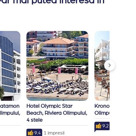
-ar mai putea interesa in
latamon 
Hotel Olympic Star 
Kronos Hotel, Riv
impului, 
Beach, Riviera Olimpului, 
Olimpului, 3 stele
4 stele
9.2
10 impresii
9.4
1 impresii