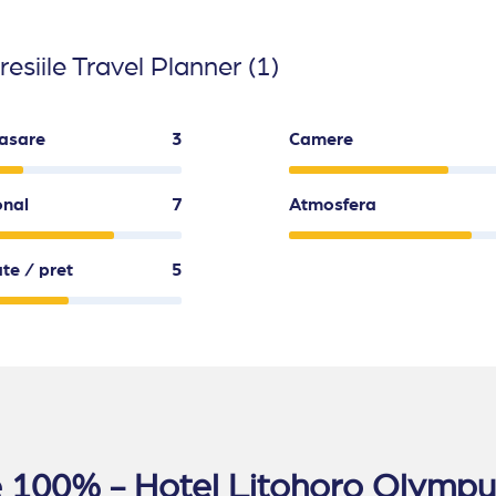
esiile Travel Planner (1)
asare
3
Camere
onal
7
Atmosfera
ate / pret
5
ate 100% - Hotel Litohoro Olympu