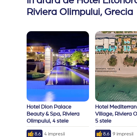
In afara de Hotel Litohor
Riviera Olimpului, Grecia
Hotel Dion Palace 
Hotel Mediterran
Beauty & Spa, Riviera 
Village, Riviera O
Olimpului, 4 stele
5 stele
8.6
4 impresii
8.6
9 impresii