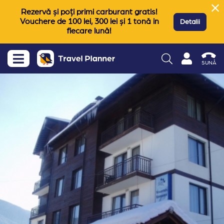
Rezervă și poți primi carburant gratis!
Vouchere de 100 lei, 300 lei și 1 tonă in
Detalii
fiecare lună!
SUNĂ