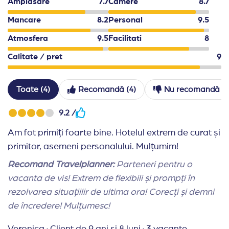
Amplasare
7.7
Camere
8.7
Mancare
8.2
Personal
9.5
Atmosfera
9.5
Facilitati
8
Calitate / pret
9
Toate (4)
Recomandă (4)
Nu recomandă (0
9.2 /
Am fot primiți foarte bine. Hotelul extrem de curat și
primitor, asemeni personalului. Mulțumim!
Recomand Travelplanner:
Parteneri pentru o
vacanta de vis! Extrem de flexibili și prompți în
rezolvarea situațiilir de ultima ora! Corecți și demni
de încredere! Mulțumesc!
Veronica
·
Client de 9 ani și 8 luni
·
3 vacante