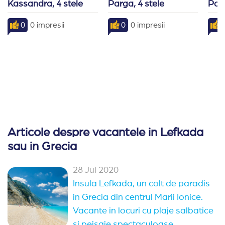
Kassandra, 4 stele
Parga, 4 stele
Parg
-Fumatul este interzis in lobby, restaurante, baruri sa
-Check-in la ora 14:00, check-out pana la ora 12:00.
0
0 impresii
0
0 impresii
9
-Sezlongurile nu pot fi rezervate in avans.
-Hotelul isi rezerva dreptul de a modifica programul res
Articole despre vacantele in Lefkada
sau in Grecia
28 Jul 2020
Insula Lefkada, un colt de paradis
in Grecia din centrul Marii Ionice.
Vacante in locuri cu plaje salbatice
si peisaje spectaculoase