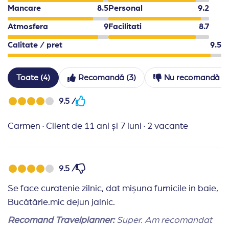
Mancare
8.5
Personal
9.2
Atmosfera
9
Facilitati
8.7
Calitate / pret
9.5
Toate (4)
Recomandă (3)
Nu recomandă (1
9.5 /
Carmen
·
Client de 11 ani și 7 luni
·
2 vacante
9.5 /
Se face curatenie zilnic, dat mișuna furnicile in baie,
Bucătărie.mic dejun jalnic.
Recomand Travelplanner:
Super. Am recomandat