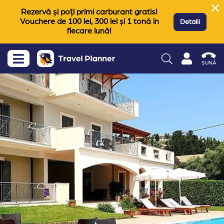
Rezervă și poți primi carburant gratis!
Vouchere de 100 lei, 300 lei și 1 tonă in
Detalii
fiecare lună!
SUNĂ