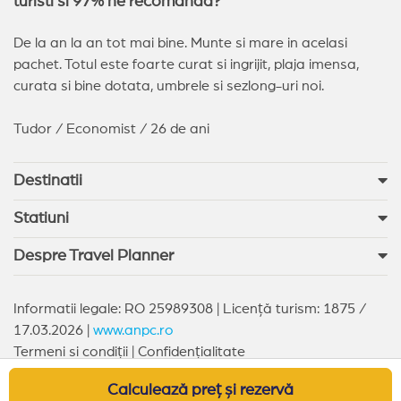
turisti si 97% ne recomanda?
De la an la an tot mai bine. Munte si mare in acelasi
pachet. Totul este foarte curat si ingrijit, plaja imensa,
curata si bine dotata, umbrele si sezlong-uri noi.
Tudor / Economist / 26 de ani
Destinatii
Statiuni
Despre Travel Planner
Informatii legale: RO 25989308 | Licență turism: 1875 /
17.03.2026 |
www.anpc.ro
Termeni si condiții
|
Confidențialitate
Copyright © 2026 Travel Planner. All rights reserved
Calculează preț și rezervă