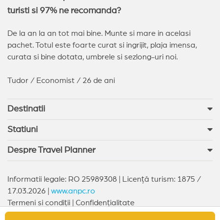
turisti si 97% ne recomanda?
De la an la an tot mai bine. Munte si mare in acelasi
pachet. Totul este foarte curat si ingrijit, plaja imensa,
curata si bine dotata, umbrele si sezlong-uri noi.
Tudor / Economist / 26 de ani
Destinatii
Statiuni
Despre Travel Planner
Informatii legale: RO 25989308 | Licență turism: 1875 /
17.03.2026 |
www.anpc.ro
Termeni si condiții
|
Confidențialitate
Copyright © 2026 Travel Planner. All rights reserved