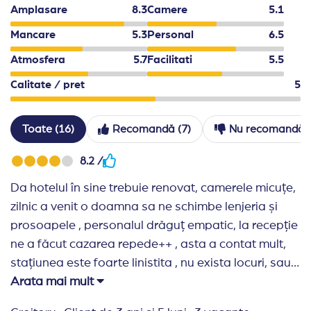
Amplasare
8.3
Camere
5.1
Mancare
5.3
Personal
6.5
Atmosfera
5.7
Facilitati
5.5
Calitate / pret
5
Toate (16)
Recomandă (7)
Nu recomandă (
8.2 /
Da hotelul în sine trebuie renovat, camerele micuțe,
zilnic a venit o doamna sa ne schimbe lenjeria și
prosoapele , personalul drăguț empatic, la recepție
ne a făcut cazarea repede++ , asta a contat mult,
stațiunea este foarte linistita , nu exista locuri, sau
taverne sa poți manca , noi am avut all inclusiv , nu
Arata mai mult
a fost variat,dar nici flamand nu poți spune ca