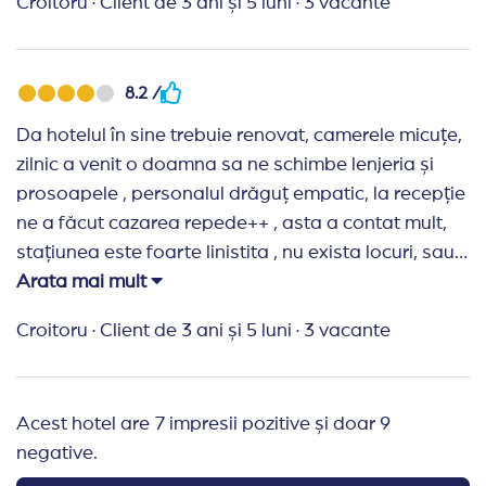
Croitoru
·
Client de 3 ani și 5 luni
·
3 vacante
ramai, accesul la plaja foarte repede, plaja cu nisip
și pietre , noi am stat 5 nopții, pe toată asa nota 8
Recomand Travelplanner:
Totul la superlativ
8.2 /
Da hotelul în sine trebuie renovat, camerele micuțe,
zilnic a venit o doamna sa ne schimbe lenjeria și
prosoapele , personalul drăguț empatic, la recepție
ne a făcut cazarea repede++ , asta a contat mult,
stațiunea este foarte linistita , nu exista locuri, sau
taverne sa poți manca , noi am avut all inclusiv , nu
Arata mai mult
a fost variat,dar nici flamand nu poți spune ca
Croitoru
·
Client de 3 ani și 5 luni
·
3 vacante
ramai, accesul la plaja foarte repede, plaja cu nisip
și pietre , noi am stat 5 nopții, pe toată asa nota 8
Recomand Travelplanner:
Totul la superlativ
Acest hotel are 7 impresii pozitive și doar 9
negative.