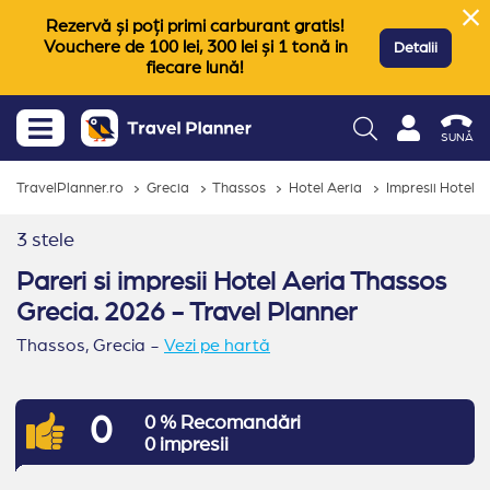
Rezervă și poți primi carburant gratis!
Vouchere de 100 lei, 300 lei și 1 tonă in
Detalii
fiecare lună!
SUNĂ
TravelPlanner.ro
Grecia
Thassos
Hotel Aeria
Impresii Hotel A
3 stele
Pareri si impresii Hotel Aeria Thassos
Grecia. 2026 - Travel Planner
Thassos,
Grecia
-
Vezi pe hartă
0
0 % Recomandări
0 impresii