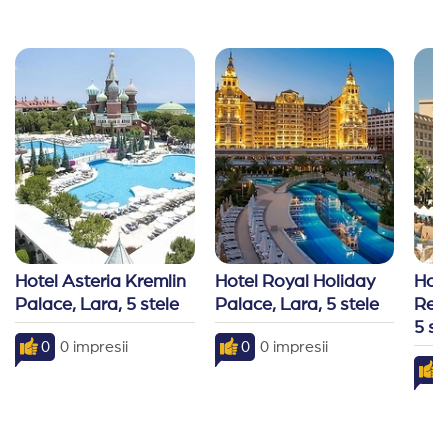
Hotel Asteria Kremlin 
Hotel Royal Holiday 
Hote
Palace, Lara, 5 stele
Palace, Lara, 5 stele
Resi
5 st
0
0 impresii
0
0 impresii