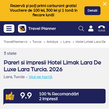
Rezervă și poți primi carburant gratis!
Vouchere de 100 lei, 300 lei și 1 tonă in
Detalii
fiecare lună!
SUNĂ
TravelPlanner.ro
Turcia
Antalya
Lara
Hotel Limak Lara De L
3 stele
Pareri si impresii Hotel Limak Lara De
Luxe Lara Turcia. 2026
Lara,
Turcia
-
Vezi pe hartă
9.9
100 % Recomandări
2 impresii