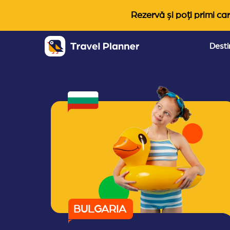
Rezervă și poți primi car
Desti
BULGARIA