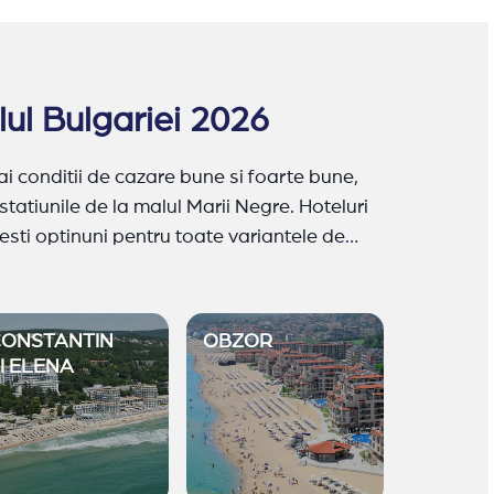
lul Bulgariei 2026
ai conditii de cazare bune si foarte bune,
atiunile de la malul Marii Negre. Hoteluri
sesti optinuni pentru toate variantele de
in alte statiuni in Bulgaria
:
Nessebar
,
ozopol
CONSTANTIN
OBZOR
I ELENA