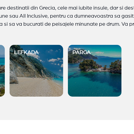
e destinatii din Grecia, cele mai iubite insule, dar si d
une sau All Inclusive, pentru ca dumneavoastra sa gasiti
a si sa va bucurati de peisajele minunate pe drum. Va pro
Sithonia
,
Kassandra
,
Athos
,
Riviera Olimpului
,
Sivota
;
in
LEFKADA
PARGA