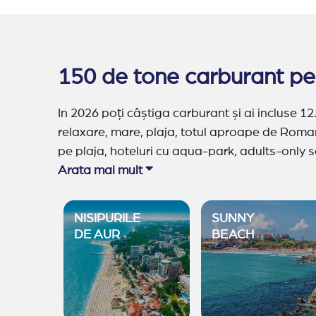
150 de tone carburant pen
In 2026 poți câștiga carburant și ai incluse 1
relaxare, mare, plaja, totul aproape de Roman
pe plaja, hoteluri cu aqua-park, adults-only sa
buget. Trebuie doar sa va alegi destinatia pe
Arata mai mult
Balchik
,
Kranevo
,
Kavarna
,
Constantin si Ele
NISIPURILE
SUNNY
DE AUR
BEACH