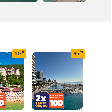
%
%
20
35