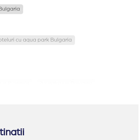
Bulgaria
teluri cu aqua park Bulgaria
sive Bulgaria
All inclusive Bulgaria
inatii