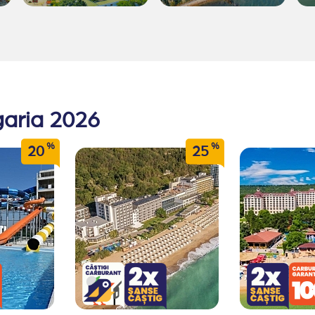
garia 2026
%
%
20
25