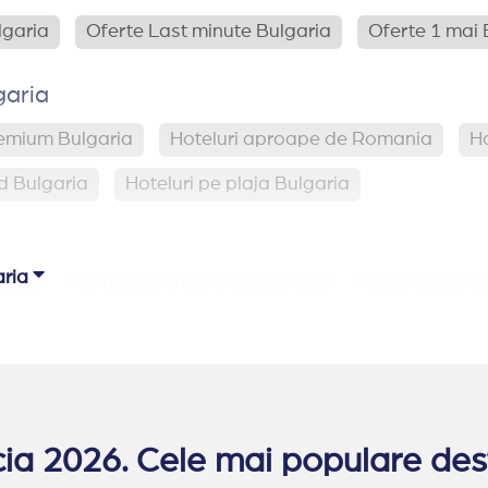
lgaria
Oferte Last minute Bulgaria
Oferte 1 mai 
garia
remium Bulgaria
Hoteluri aproape de Romania
Ho
d Bulgaria
Hoteluri pe plaja Bulgaria
aria
Beach
All inclusive Nisipurile de Aur
Ultra all inclu
ia 2026. Cele mai populare dest