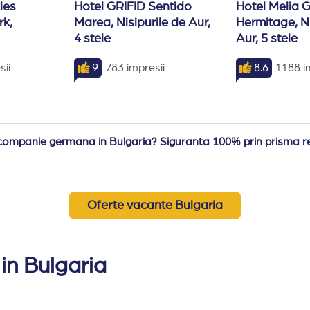
ies
Hotel GRIFID Sentido
Hotel Melia 
k,
Marea, Nisipurile de Aur,
Hermitage, Ni
4 stele
Aur, 5 stele
sii
9
783 impresii
8.6
1188 i
companie germana in Bulgaria? Siguranta 100% prin prisma relat
Oferte vacante Bulgaria
in Bulgaria