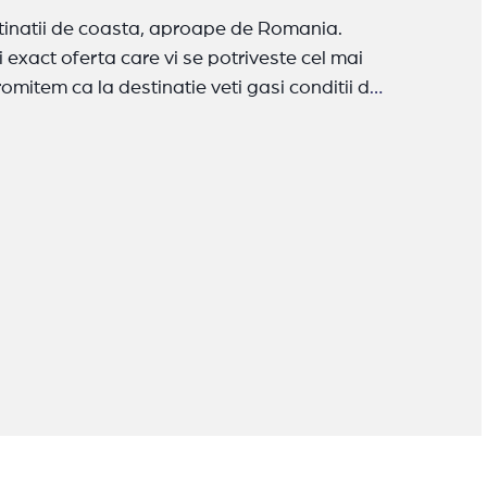
estinatii de coasta, aproape de Romania.
 exact oferta care vi se potriveste cel mai
mitem ca la destinatie veti gasi conditii de
sule Grecia
:
Ammouliani
,
Corfu