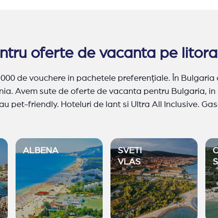
tru oferte de vacanta pe litora
2.000 de vouchere in pachetele preferențiale. În Bulgaria 
ia. Avem sute de oferte de vacanta pentru Bulgaria, in st
u pet-friendly. Hoteluri de lant si Ultra All Inclusive. Ga
ntru concediu si sa lasati totul in seama noastra.
Oferte 
na
,
Sveti Vlas
,
Duni
,
Elenite
,
Pomorie
,
Arkutino
,
Aheloy
,
S
ALBENA
SVETI
VLAS
S