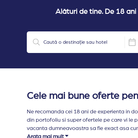
Alături de tine. De 18 ani
Cele mai bune oferte pent
Ne recomanda cei 18 ani de experienta in domen
din portofoliu si super ofertele pe care vi l
vacanta dumneavoastra sa fie exact asa cum v
legatura cu dumneavoastra si va ofera toate i
Arata mai mult