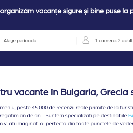
 organizăm vacanțe sigure și bine puse la pu
Alege perioada
1 camera: 2 adulti
ru vacante in Bulgaria, Grecia 
iu, peste 45.000 de recenzii reale primite de la turistii 
e pregatim an de an. Suntem specializati pe destinatiile
B
-ati imaginat-o: perfecta din toate punctele de vedere
nformatiile de care aveti nevoie, atat inainte de rezerv