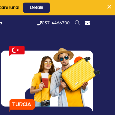
care lună!
Detalii
037-4466700
ta
TURCIA