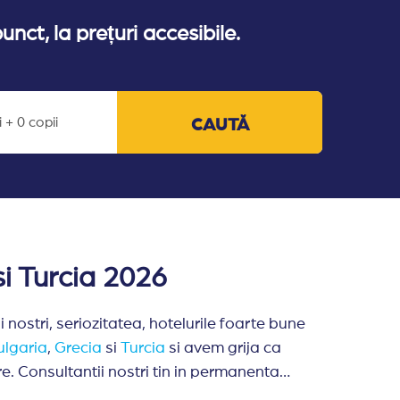
nct, la prețuri accesibile.
 + 0 copii
CAUTĂ
si Turcia 2026
nostri, seriozitatea, hotelurile foarte bune
ulgaria
,
Grecia
si
Turcia
si avem grija ca
. Consultantii nostri tin in permanenta
are, cat si dupa.