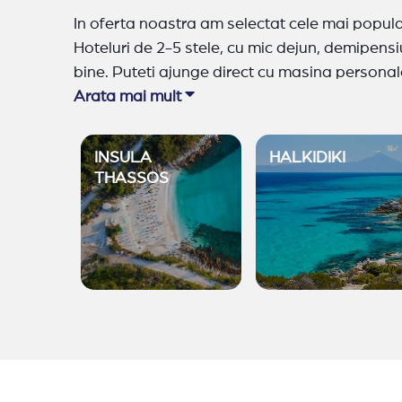
In oferta noastra am selectat cele mai popular
Hoteluri de 2-5 stele, cu mic dejun, demipensi
bine. Puteti ajunge direct cu masina personal
cazare foarte bune. A
Arata mai mult
lte statiuni / destinatii:
INSULA
HALKIDIKI
THASSOS