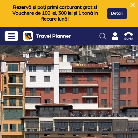
Rezervă și poți primi carburant gratis!
Vouchere de 100 lei, 300 lei și 1 tonă in
Detalii
fiecare lună!
SUNĂ