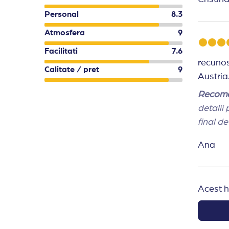
Recoma
Personal
8.3
intoarc
Atmosfera
9
Facilitati
7.6
recunos
Calitate / pret
9
Recoma
detalii
final d
Ana
Acest h