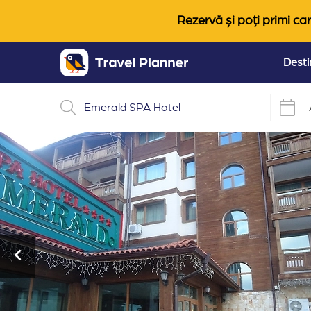
Rezervă și poți primi car
Desti