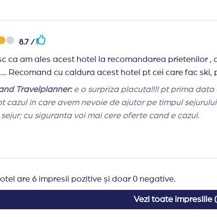
nd Travelplanner:
Totul a decurs bine in legatura cu agentia, de cand am solicitat oferta si pana la
erea din vacanta.
8.7 /
c ca am ales acest hotel la recomandarea prietenilor , alt
Austria.... Recomand cu caldura acest hotel pt cei care fac s
nd Travelplanner:
e o surpriza placuta!!!! pt prima data cand primim mesaje de intimpinare pe drum,
 pt cazul in care avem nevoie de ajutor pe timpul sejurulu
e sejur; cu siguranta voi mai cere oferte cand e cazul.
otel are 6 impresii pozitive și doar 0 negative.
Vezi toate impresiile (