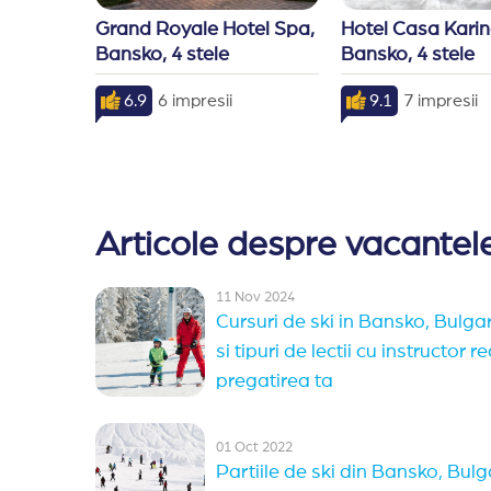
Grand Royale Hotel Spa, 
Hotel Casa Karina
Bansko, 4 stele
Bansko, 4 stele
6.9
6 impresii
9.1
7 impresii
Articole despre vacantele
11 Nov 2024
Cursuri de ski in Bansko, Bulga
si tipuri de lectii cu instructor
pregatirea ta
01 Oct 2022
Partiile de ski din Bansko, Bulga