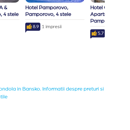
 & 
Hotel Pamporovo, 
Hotel Green Life 
 4 stele
Pamporovo, 4 stele
Apartments, 
Pamporovo, 3 st
8.9
1 impresii
5.7
3 impresii
ondola in Bansko. Informatii despre preturi si
tile