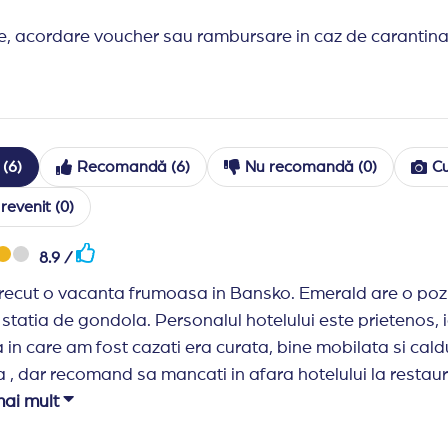
e, acordare voucher sau rambursare in caz de carantina l
e test PCR negativ de la destinatie.
cuzzi, sauna, baie de aburi, sala de fitness, acces interne
i, scaun inalt.
tii (aprox 12 leva/zi), acces internet wireless in camere (ap
(6)
Recomandă (6)
Nu recomandă (0)
Cu
/zi), seif, masaj, baie turceasca, shuttle bus pana la pr
revenit (0)
sa in pretul final): 66 euro/adult si 45 euro/copil intre 2-
8.9 /
ecut o vacanta frumoasa in Bansko. Emerald are o pozit
 statia de gondola. Personalul hotelului este prietenos, i
cari asupra serviciilor, fara o notificare in prealabil.
in care am fost cazati era curata, bine mobilata si cal
 , dar recomand sa mancati in afara hotelului la restaur
ncarea este foarte buna si la un pret ok. Una peste alta
mai mult
d.
a