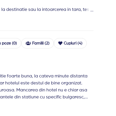
a destinatie sau la intoarcerea in tara, test
t wireless in lobby, fier de calcat,
rox. 10 leva / zi), spalatorie, halate si
 poze (0)
Familii (2)
Cupluri (4)
ima statie de telegondola.
11.99 ani (copiii intre 0-1.99 ani nu
ie foarte buna, la cateva minute distanta
ar hotelul este destul de bine organizat.
duroasa. Mancarea din hotel nu e chiar asa
antele din statiune cu specific bulgaresc,
, am avut o experienta placuta la hotelul