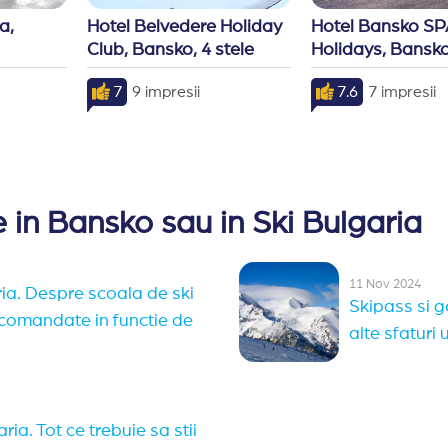
, 
Hotel Belvedere Holiday 
Hotel Bansko SPA
Club, Bansko, 4 stele
Holidays, Bansko,
7
9 impresii
7.6
7 impresii
 in Bansko sau in Ski Bulgaria
11 Nov 2024
ria. Despre scoala de ski
Skipass si g
 recomandate in functie de
alte sfaturi u
ria. Tot ce trebuie sa stii