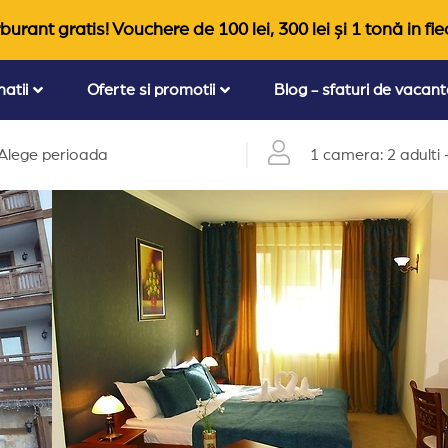
burant gratis! Vouchere de 100 lei, 300 lei și 1 tonă in fie
natii
Oferte si promotii
Blog - sfaturi de vacan
Alege perioada
1 camera: 2 adulti +