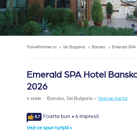
TravelPlanner.ro
Ski Bulgaria
Bansko
Emerald SPA 
Emerald SPA Hotel Bansko -
2026
4 stele
Bansko,
Ski Bulgaria
-
Vezi pe hartă
·
Foarte bun
6 impresii
8.7
Vezi ce spun turiștii »