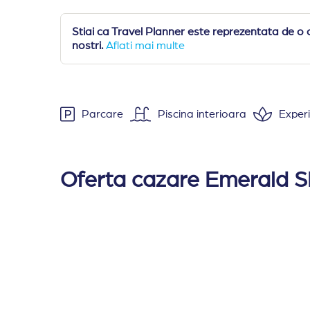
Stiai ca Travel Planner este reprezentata de o 
nostri.
Aflati mai multe
Parcare
Piscina interioara
Exper
Cazare:
: 2 cladiri interconectate • cladiri 
Dotarile camerelor includ TV, telefon, miniba
Oferta cazare Emerald S
Facilitati / servicii
: acces internet wireless, pa
SPA
: piscina interioara cu apa minerala, j
Catering:
restaurant principal, lobby bar.