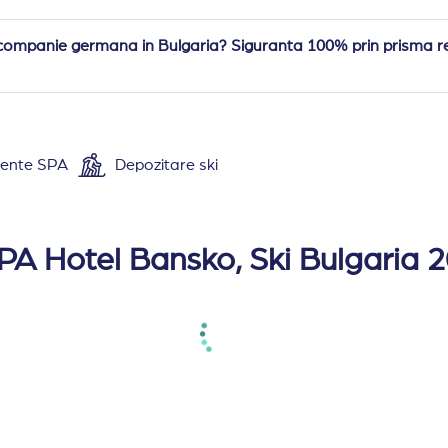
companie germana in Bulgaria? Siguranta 100% prin prisma relat
iente SPA
Depozitare ski
cu 6 etaje • 5 lifturi • 30 camere duble (max. 2+1/3 p
r, acces internet wireless, uscator de par, baie cu cada
PA Hotel Bansko, Ski Bulgaria 
rcare nepazita, receptie 24h, lift, incalzire centralizata, 
acuzzi, sauna, baie de aburi, sala de fitness, masaj, 