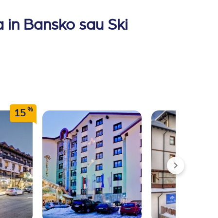
a in Bansko sau Ski
%
15