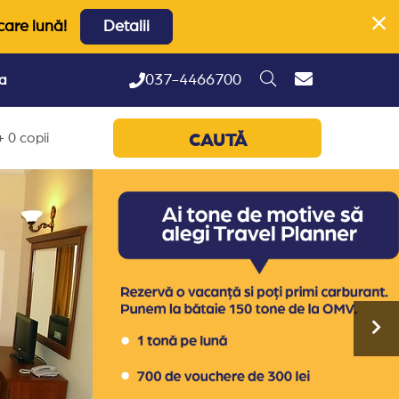
care lună!
Detalii
037-4466700
ta
 0 copii
CAUTĂ