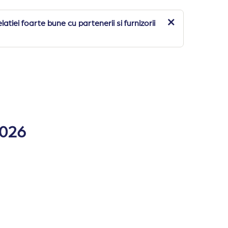
iei foarte bune cu partenerii si furnizorii
ersoane, 45 m⊃2;) • camere single (max. o persoana, 25 
/dus, balcon (doar in unele camere)
2026
business center, spalatorie, garderoba ski, room service, i
baie turceasca, salon de coafura, salon de infrumuseta